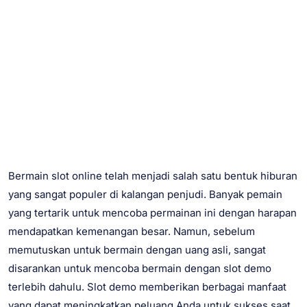
Bermain slot online telah menjadi salah satu bentuk hiburan
yang sangat populer di kalangan penjudi. Banyak pemain
yang tertarik untuk mencoba permainan ini dengan harapan
mendapatkan kemenangan besar. Namun, sebelum
memutuskan untuk bermain dengan uang asli, sangat
disarankan untuk mencoba bermain dengan slot demo
terlebih dahulu. Slot demo memberikan berbagai manfaat
yang dapat meningkatkan peluang Anda untuk sukses saat