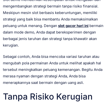
mengembangkan strategi bermain tanpa risiko finansial.
Meskipun mesin slot berbasis keberuntungan, memiliki
strategi yang baik bisa membantu Anda memaksimalkan
peluang untuk menang. Dengan
slot gacor hari ini
bermain
dalam mode demo, Anda dapat bereksperimen dengan
berbagai jenis taruhan dan strategi tanpa khawatir akan
kerugian.
Sebagai contoh, Anda bisa mencoba variasi taruhan atau
mengubah pola permainan Anda untuk melihat apakah hal
tersebut meningkatkan peluang kemenangan. Begitu Anda
merasa nyaman dengan strategi Anda, Anda bisa
menerapkannya saat bermain dengan uang asli.
Tanpa Risiko Kerugian