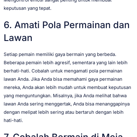
keputusan yang tepat.
6. Amati Pola Permainan dan
Lawan
Setiap pemain memiliki gaya bermain yang berbeda.
Beberapa pemain lebih agresif, sementara yang lain lebih
berhati-hati. Cobalah untuk mengamati pola permainan
lawan Anda. Jika Anda bisa memahami gaya permainan
mereka, Anda akan lebih mudah untuk membuat keputusan
yang menguntungkan. Misalnya, jika Anda melihat bahwa
lawan Anda sering menggertak, Anda bisa menanggapinya
dengan melipat lebih sering atau bertaruh dengan lebih
hati-hati.
7. Cobalah Bermain di Meja