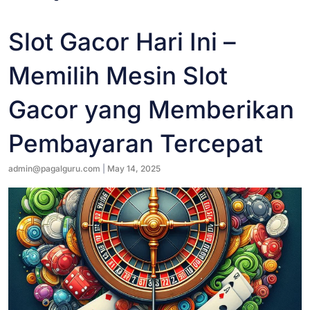
Slot Gacor Hari Ini –
Memilih Mesin Slot
Gacor yang Memberikan
Pembayaran Tercepat
admin@pagalguru.com
|
May 14, 2025