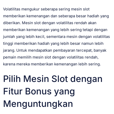
Volatilitas mengukur seberapa sering mesin slot
memberikan kemenangan dan seberapa besar hadiah yang
diberikan. Mesin slot dengan volatilitas rendah akan
memberikan kemenangan yang lebih sering tetapi dengan
jumlah yang lebih kecil, sementara mesin dengan volatilitas
tinggi memberikan hadiah yang lebih besar namun lebih
jarang. Untuk mendapatkan pembayaran tercepat, banyak
pemain memilih mesin slot dengan volatilitas rendah,
karena mereka memberikan kemenangan lebih sering.
Pilih Mesin Slot dengan
Fitur Bonus yang
Menguntungkan