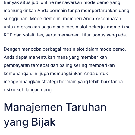
Banyak situs judi online menawarkan mode demo yang
memungkinkan Anda bermain tanpa mempertaruhkan uang
sungguhan. Mode demo ini memberi Anda kesempatan
untuk merasakan bagaimana mesin slot bekerja, memeriksa
RTP dan volatilitas, serta memahami fitur bonus yang ada.
Dengan mencoba berbagai mesin slot dalam mode demo,
Anda dapat menentukan mana yang memberikan
pembayaran tercepat dan paling sering memberikan
kemenangan. Ini juga memungkinkan Anda untuk
mengembangkan strategi bermain yang lebih baik tanpa
risiko kehilangan uang.
Manajemen Taruhan
yang Bijak