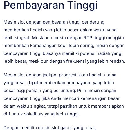
Pembayaran Tinggi
Mesin slot dengan pembayaran tinggi cenderung
memberikan hadiah yang lebih besar dalam waktu yang
lebih singkat. Meskipun mesin dengan RTP tinggi mungkin
memberikan kemenangan kecil lebih sering, mesin dengan
pembayaran tinggi biasanya memiliki potensi hadiah yang
lebih besar, meskipun dengan frekuensi yang lebih rendah.
Mesin slot dengan jackpot progresif atau hadiah utama
yang besar dapat memberikan pembayaran yang lebih
besar bagi pemain yang beruntung. Pilih mesin dengan
pembayaran tinggi jika Anda mencari kemenangan besar
dalam waktu singkat, tetapi pastikan untuk mempersiapkan
diri untuk volatilitas yang lebih tinggi.
Dengan memilih mesin slot gacor yang tepat,