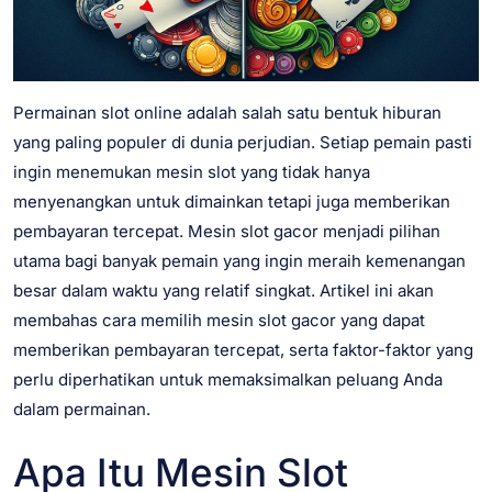
Permainan slot online adalah salah satu bentuk hiburan
yang paling populer di dunia perjudian. Setiap pemain pasti
ingin menemukan mesin slot yang tidak hanya
menyenangkan untuk dimainkan tetapi juga memberikan
pembayaran tercepat. Mesin slot gacor menjadi pilihan
utama bagi banyak pemain yang ingin meraih kemenangan
besar dalam waktu yang relatif singkat. Artikel ini akan
membahas cara memilih mesin slot gacor yang dapat
memberikan pembayaran tercepat, serta faktor-faktor yang
perlu diperhatikan untuk memaksimalkan peluang Anda
dalam permainan.
Apa Itu Mesin Slot