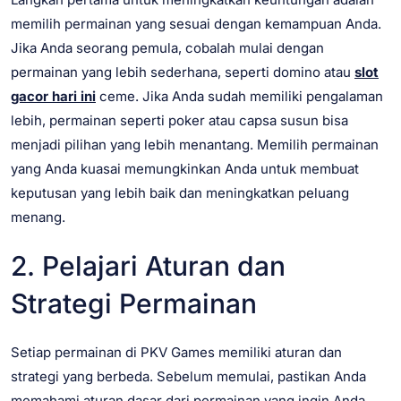
memilih permainan yang sesuai dengan kemampuan Anda.
Jika Anda seorang pemula, cobalah mulai dengan
permainan yang lebih sederhana, seperti domino atau
slot
gacor hari ini
ceme. Jika Anda sudah memiliki pengalaman
lebih, permainan seperti poker atau capsa susun bisa
menjadi pilihan yang lebih menantang. Memilih permainan
yang Anda kuasai memungkinkan Anda untuk membuat
keputusan yang lebih baik dan meningkatkan peluang
menang.
2. Pelajari Aturan dan
Strategi Permainan
Setiap permainan di PKV Games memiliki aturan dan
strategi yang berbeda. Sebelum memulai, pastikan Anda
memahami aturan dasar dari permainan yang ingin Anda