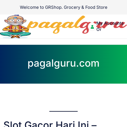
Skip
Welcome to GRShop. Grocery & Food Store
to
About Us
Contact Us
content
My Accounts
Login
Or
Signup
Menu
pagalguru.com
Slot Gacor Hari Ini –