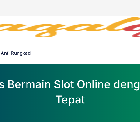
About Us
Contact Us
t Anti Rungkad
ps Bermain Slot Online den
Tepat