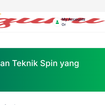
My Accounts
Login
Or
Signup
+88013
43-5
gan Teknik Spin yang