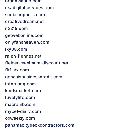
brand2lastio.com
usadigitalservices.com
socialhoppers.com
creativedream.net
n2315.com
getwebonline.com
onlyfansheaven.com
lky08.com
ralph-fiennes.net
fielder-maximum-discount.net
fitfllex.com
genesisbusinesscredit.com
inforuang.com
kindsmarket.com
luvelylife.com
macramb.com
mypet-diary.com
oxweekly.com
panamacitydeckcontractors.com