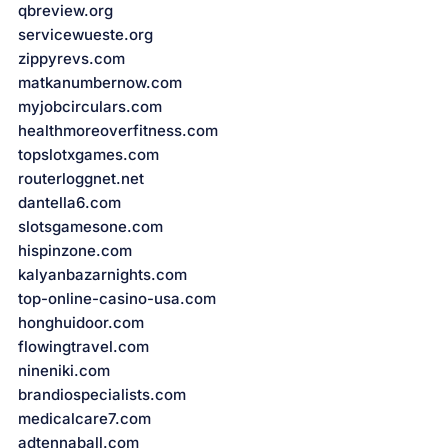
qbreview.org
servicewueste.org
zippyrevs.com
matkanumbernow.com
myjobcirculars.com
healthmoreoverfitness.com
topslotxgames.com
routerloggnet.net
dantella6.com
slotsgamesone.com
hispinzone.com
kalyanbazarnights.com
top-online-casino-usa.com
honghuidoor.com
flowingtravel.com
nineniki.com
brandiospecialists.com
medicalcare7.com
adtennaball.com