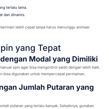
ng terlalu lama.
t dan dinamis.
n bermain lebih cepat tanpa harus menunggu animasi
Spin yang Tepat
 dengan Modal yang Dimiliki
manual spin agar bisa mengontrol saldo dengan lebih baik.
 spin bisa digunakan untuk mempercepat permainan.
ngan Jumlah Putaran yang
lah putaran yang terlalu banyak. Sebaiknya, gunakan