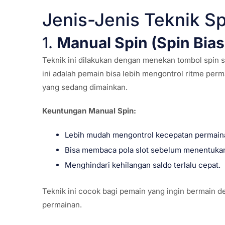
Jenis-Jenis Teknik Sp
1.
Manual Spin (Spin Bias
Teknik ini dilakukan dengan menekan tombol spin s
ini adalah pemain bisa lebih mengontrol ritme pe
yang sedang dimainkan.
Keuntungan Manual Spin:
Lebih mudah mengontrol kecepatan permain
Bisa membaca pola slot sebelum menentukan
Menghindari kehilangan saldo terlalu cepat.
Teknik ini cocok bagi pemain yang ingin bermain de
permainan.