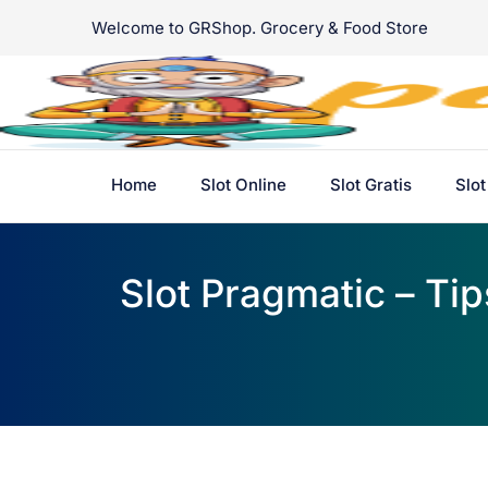
Skip
Welcome to GRShop. Grocery & Food Store
to
content
Home
Slot Online
Slot Gratis
Slo
Slot Pragmatic – Ti