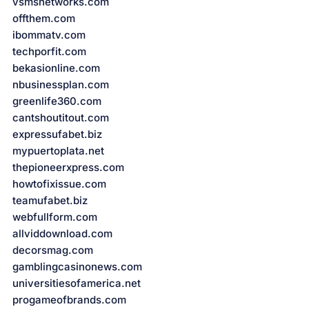
vsmsnetworks.com
offthem.com
ibommatv.com
techporfit.com
bekasionline.com
nbusinessplan.com
greenlife360.com
cantshoutitout.com
expressufabet.biz
mypuertoplata.net
thepioneerxpress.com
howtofixissue.com
teamufabet.biz
webfullform.com
allviddownload.com
decorsmag.com
gamblingcasinonews.com
universitiesofamerica.net
progameofbrands.com