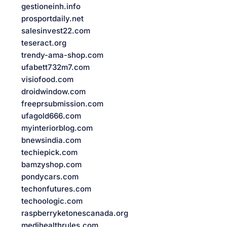
gestioneinh.info
prosportdaily.net
salesinvest22.com
teseract.org
trendy-ama-shop.com
ufabett732m7.com
visiofood.com
droidwindow.com
freeprsubmission.com
ufagold666.com
myinteriorblog.com
bnewsindia.com
techiepick.com
bamzyshop.com
pondycars.com
techonfutures.com
techoologic.com
raspberryketonescanada.org
medihealthrules.com