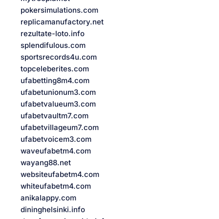
pokersimulations.com
replicamanufactory.net
rezultate-loto.info
splendifulous.com
sportsrecords4u.com
topceleberites.com
ufabetting8m4.com
ufabetunionum3.com
ufabetvalueum3.com
ufabetvaultm7.com
ufabetvillageum7.com
ufabetvoicem3.com
waveufabetm4.com
wayang88.net
websiteufabetm4.com
whiteufabetm4.com
anikalappy.com
dininghelsinki.info