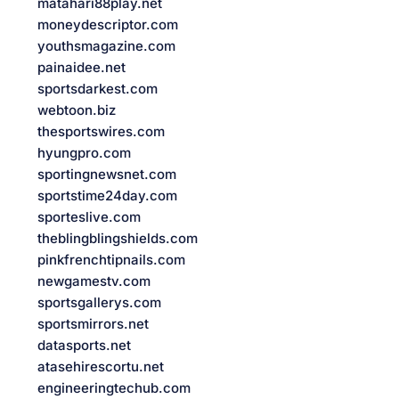
matahari88play.net
moneydescriptor.com
youthsmagazine.com
painaidee.net
sportsdarkest.com
webtoon.biz
thesportswires.com
hyungpro.com
sportingnewsnet.com
sportstime24day.com
sporteslive.com
theblingblingshields.com
pinkfrenchtipnails.com
newgamestv.com
sportsgallerys.com
sportsmirrors.net
datasports.net
atasehirescortu.net
engineeringtechub.com