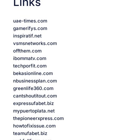
Links
uae-times.com
gamerifys.com
inspiratif.net
vsmsnetworks.com
offthem.com
ibommatv.com
techporfit.com
bekasionline.com
nbusinessplan.com
greenlife360.com
cantshoutitout.com
expressufabet.biz
mypuertoplata.net
thepioneerxpress.com
howtofixissue.com
teamufabet.biz