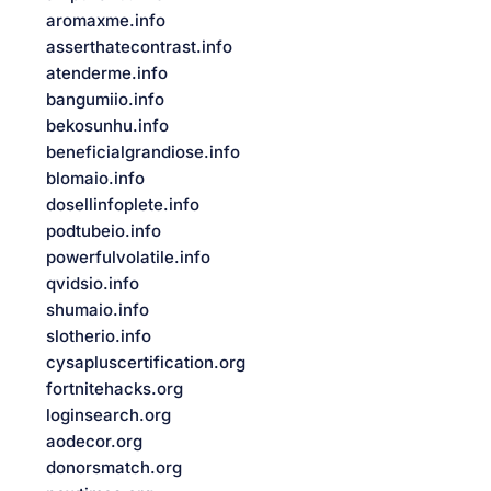
aromaxme.info
asserthatecontrast.info
atenderme.info
bangumiio.info
bekosunhu.info
beneficialgrandiose.info
blomaio.info
dosellinfoplete.info
podtubeio.info
powerfulvolatile.info
qvidsio.info
shumaio.info
slotherio.info
cysapluscertification.org
fortnitehacks.org
loginsearch.org
aodecor.org
donorsmatch.org