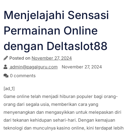
Menjelajahi Sensasi
Permainan Online
dengan Deltaslot88
Posted on
November 27, 2024
admin@pagalguru.com
November 27, 2024
0 comments
[ad_1]
Game online telah menjadi hiburan populer bagi orang-
orang dari segala usia, memberikan cara yang
menyenangkan dan mengasyikkan untuk melepaskan diri
dari tekanan kehidupan sehari-hari. Dengan kemajuan
teknologi dan munculnya kasino online, kini terdapat lebih