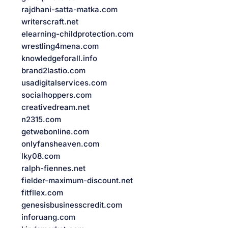
rajdhani-satta-matka.com
writerscraft.net
elearning-childprotection.com
wrestling4mena.com
knowledgeforall.info
brand2lastio.com
usadigitalservices.com
socialhoppers.com
creativedream.net
n2315.com
getwebonline.com
onlyfansheaven.com
lky08.com
ralph-fiennes.net
fielder-maximum-discount.net
fitfllex.com
genesisbusinesscredit.com
inforuang.com