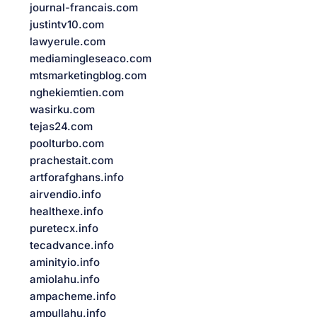
journal-francais.com
justintv10.com
lawyerule.com
mediamingleseaco.com
mtsmarketingblog.com
nghekiemtien.com
wasirku.com
tejas24.com
poolturbo.com
prachestait.com
artforafghans.info
airvendio.info
healthexe.info
puretecx.info
tecadvance.info
aminityio.info
amiolahu.info
ampacheme.info
ampullahu.info