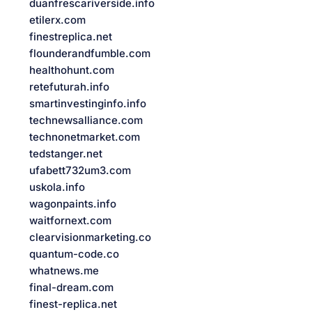
duanfrescariverside.info
etilerx.com
finestreplica.net
flounderandfumble.com
healthohunt.com
retefuturah.info
smartinvestinginfo.info
technewsalliance.com
technonetmarket.com
tedstanger.net
ufabett732um3.com
uskola.info
wagonpaints.info
waitfornext.com
clearvisionmarketing.co
quantum-code.co
whatnews.me
final-dream.com
finest-replica.net