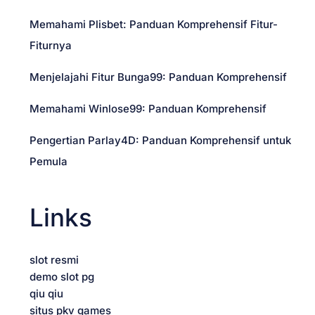
g
Memahami Plisbet: Panduan Komprehensif Fitur-
a
Fiturnya
t
Menjelajahi Fitur Bunga99: Panduan Komprehensif
i
Memahami Winlose99: Panduan Komprehensif
o
Pengertian Parlay4D: Panduan Komprehensif untuk
Pemula
n
Links
slot resmi
demo slot pg
qiu qiu
situs pkv games