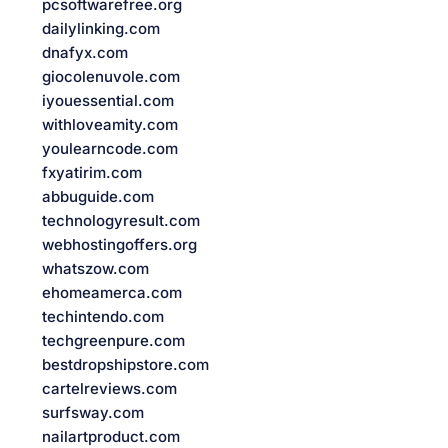
pcsoftwarefree.org
dailylinking.com
dnafyx.com
giocolenuvole.com
iyouessential.com
withloveamity.com
youlearncode.com
fxyatirim.com
abbuguide.com
technologyresult.com
webhostingoffers.org
whatszow.com
ehomeamerca.com
techintendo.com
techgreenpure.com
bestdropshipstore.com
cartelreviews.com
surfsway.com
nailartproduct.com