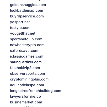
goldensnuggles.com
lookbattlemap.com
buyrdpservice.com
yesport.net
tostylo.com
yougetthat.net
sportsnetclub.com
newbestcrypto.com
oxfordsave.com
iclassicgames.com
saung-artikel.com
fasthokivip2.com
observersports.com
cryptominingplus.com
aquinoticiaspe.com
longhairedfrenchbulldog.com
lawyersforhire.co
businemarket.com