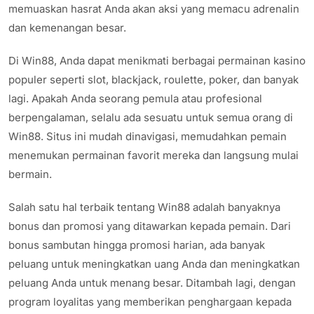
memuaskan hasrat Anda akan aksi yang memacu adrenalin
dan kemenangan besar.
Di Win88, Anda dapat menikmati berbagai permainan kasino
populer seperti slot, blackjack, roulette, poker, dan banyak
lagi. Apakah Anda seorang pemula atau profesional
berpengalaman, selalu ada sesuatu untuk semua orang di
Win88. Situs ini mudah dinavigasi, memudahkan pemain
menemukan permainan favorit mereka dan langsung mulai
bermain.
Salah satu hal terbaik tentang Win88 adalah banyaknya
bonus dan promosi yang ditawarkan kepada pemain. Dari
bonus sambutan hingga promosi harian, ada banyak
peluang untuk meningkatkan uang Anda dan meningkatkan
peluang Anda untuk menang besar. Ditambah lagi, dengan
program loyalitas yang memberikan penghargaan kepada