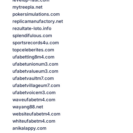
mytreepla.net
pokersimulations.com
replicamanufactory.net
rezultate-loto.info
splendifulous.com
sportsrecords4u.com
topceleberites.com
ufabetting8m4.com
ufabetunionum3.com
ufabetvalueum3.com
ufabetvaultm7.com
ufabetvillageum7.com
ufabetvoicem3.com
waveufabetm4.com
wayang88.net
websiteufabetm4.com
whiteufabetm4.com
anikalappy.com