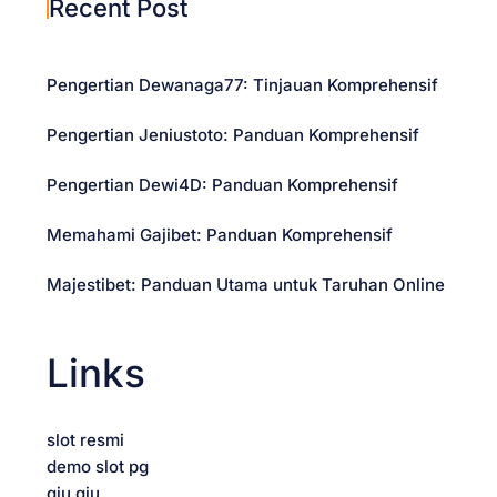
v
Recent Post
i
Pengertian Dewanaga77: Tinjauan Komprehensif
g
Pengertian Jeniustoto: Panduan Komprehensif
a
Pengertian Dewi4D: Panduan Komprehensif
t
Memahami Gajibet: Panduan Komprehensif
i
Majestibet: Panduan Utama untuk Taruhan Online
o
Links
n
slot resmi
demo slot pg
qiu qiu