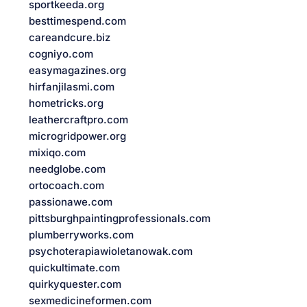
sportkeeda.org
besttimespend.com
careandcure.biz
cogniyo.com
easymagazines.org
hirfanjilasmi.com
hometricks.org
leathercraftpro.com
microgridpower.org
mixiqo.com
needglobe.com
ortocoach.com
passionawe.com
pittsburghpaintingprofessionals.com
plumberryworks.com
psychoterapiawioletanowak.com
quickultimate.com
quirkyquester.com
sexmedicineformen.com