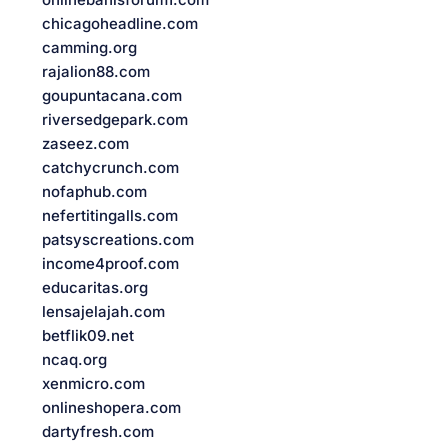
chicagoheadline.com
camming.org
rajalion88.com
goupuntacana.com
riversedgepark.com
zaseez.com
catchycrunch.com
nofaphub.com
nefertitingalls.com
patsyscreations.com
income4proof.com
educaritas.org
lensajelajah.com
betflik09.net
ncaq.org
xenmicro.com
onlineshopera.com
dartyfresh.com