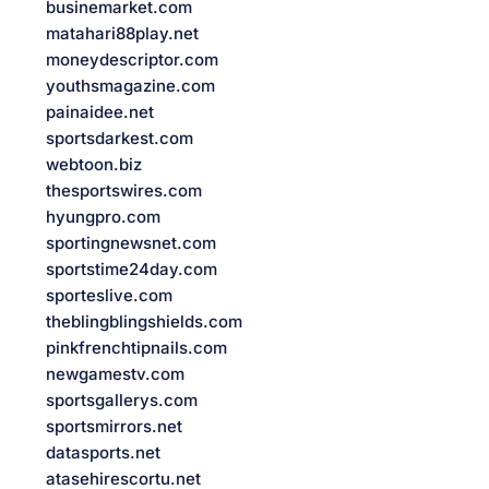
businemarket.com
matahari88play.net
moneydescriptor.com
youthsmagazine.com
painaidee.net
sportsdarkest.com
webtoon.biz
thesportswires.com
hyungpro.com
sportingnewsnet.com
sportstime24day.com
sporteslive.com
theblingblingshields.com
pinkfrenchtipnails.com
newgamestv.com
sportsgallerys.com
sportsmirrors.net
datasports.net
atasehirescortu.net