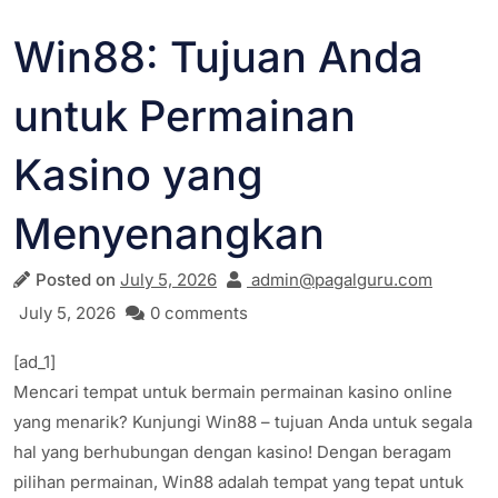
Win88: Tujuan Anda
untuk Permainan
Kasino yang
Menyenangkan
Posted on
July 5, 2026
admin@pagalguru.com
July 5, 2026
0 comments
[ad_1]
Mencari tempat untuk bermain permainan kasino online
yang menarik? Kunjungi Win88 – tujuan Anda untuk segala
hal yang berhubungan dengan kasino! Dengan beragam
pilihan permainan, Win88 adalah tempat yang tepat untuk