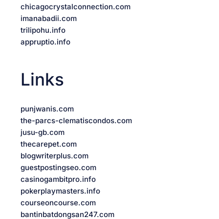
chicagocrystalconnection.com
imanabadii.com
trilipohu.info
appruptio.info
Links
punjwanis.com
the-parcs-clematiscondos.com
jusu-gb.com
thecarepet.com
blogwriterplus.com
guestpostingseo.com
casinogambitpro.info
pokerplaymasters.info
courseoncourse.com
bantinbatdongsan247.com