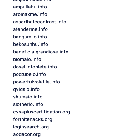
ampullahu.info
aromaxme.info
asserthatecontrast.info
atenderme.info
bangumiio.info
bekosunhu.info
beneficialgrandiose.info
blomaio.info
dosellinfoplete.info
podtubeio.info
powerfulvolatile.info
qvidsio.info
shumaio.info
slotherio.info
cysapluscertification.org
fortnitehacks.org
loginsearch.org
aodecor.org