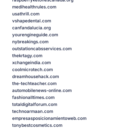
medihealthrules.com
usathrill.com
vshapedental.com
canfandalucia.org
yourengineguide.com
nybreakings.com
outstationcabsservices.com
thekrtagy.com
xchangeindia.com
coolmicrotech.com
dreamhousehack.com
the-techteacher.com
automobilenews-online.com
fashionalltimes.com
totaldigitalforum.com
technoarmaan.com
empresasposicionamientoweb.com
tonybestcosmetics.com