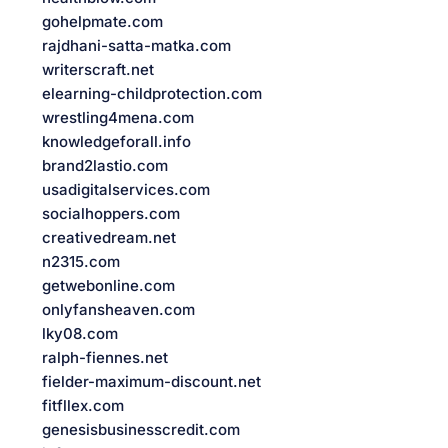
gohelpmate.com
rajdhani-satta-matka.com
writerscraft.net
elearning-childprotection.com
wrestling4mena.com
knowledgeforall.info
brand2lastio.com
usadigitalservices.com
socialhoppers.com
creativedream.net
n2315.com
getwebonline.com
onlyfansheaven.com
lky08.com
ralph-fiennes.net
fielder-maximum-discount.net
fitfllex.com
genesisbusinesscredit.com