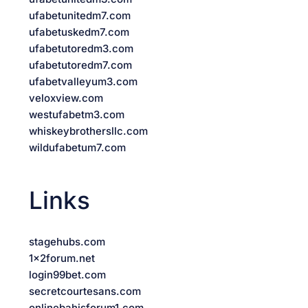
ufabetunitedm7.com
ufabetuskedm7.com
ufabetutoredm3.com
ufabetutoredm7.com
ufabetvalleyum3.com
veloxview.com
westufabetm3.com
whiskeybrothersllc.com
wildufabetum7.com
Links
stagehubs.com
1x2forum.net
login99bet.com
secretcourtesans.com
onlinebahisforum1.com