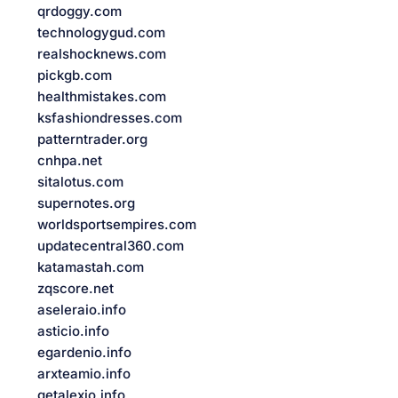
qrdoggy.com
technologygud.com
realshocknews.com
pickgb.com
healthmistakes.com
ksfashiondresses.com
patterntrader.org
cnhpa.net
sitalotus.com
supernotes.org
worldsportsempires.com
updatecentral360.com
katamastah.com
zqscore.net
aseleraio.info
asticio.info
egardenio.info
arxteamio.info
getalexio.info