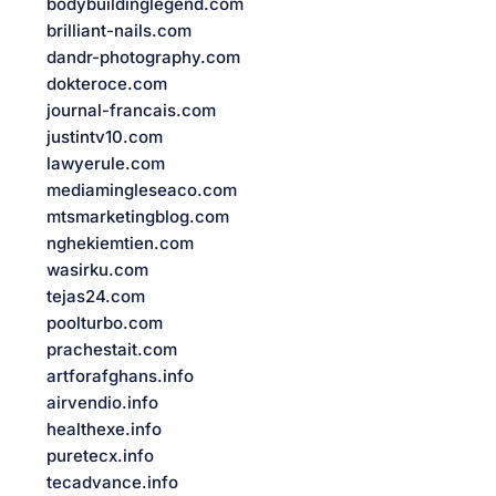
bodybuildinglegend.com
brilliant-nails.com
dandr-photography.com
dokteroce.com
journal-francais.com
justintv10.com
lawyerule.com
mediamingleseaco.com
mtsmarketingblog.com
nghekiemtien.com
wasirku.com
tejas24.com
poolturbo.com
prachestait.com
artforafghans.info
airvendio.info
healthexe.info
puretecx.info
tecadvance.info