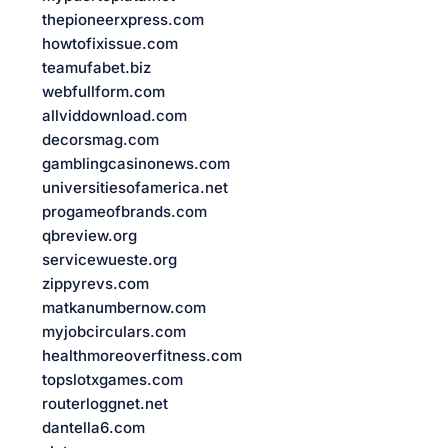
thepioneerxpress.com
howtofixissue.com
teamufabet.biz
webfullform.com
allviddownload.com
decorsmag.com
gamblingcasinonews.com
universitiesofamerica.net
progameofbrands.com
qbreview.org
servicewueste.org
zippyrevs.com
matkanumbernow.com
myjobcirculars.com
healthmoreoverfitness.com
topslotxgames.com
routerloggnet.net
dantella6.com