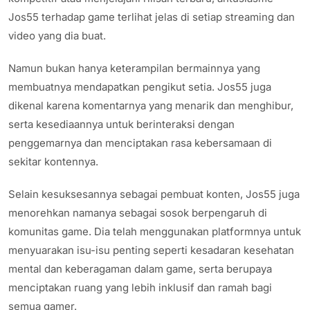
Jos55 terhadap game terlihat jelas di setiap streaming dan
video yang dia buat.
Namun bukan hanya keterampilan bermainnya yang
membuatnya mendapatkan pengikut setia. Jos55 juga
dikenal karena komentarnya yang menarik dan menghibur,
serta kesediaannya untuk berinteraksi dengan
penggemarnya dan menciptakan rasa kebersamaan di
sekitar kontennya.
Selain kesuksesannya sebagai pembuat konten, Jos55 juga
menorehkan namanya sebagai sosok berpengaruh di
komunitas game. Dia telah menggunakan platformnya untuk
menyuarakan isu-isu penting seperti kesadaran kesehatan
mental dan keberagaman dalam game, serta berupaya
menciptakan ruang yang lebih inklusif dan ramah bagi
semua gamer.