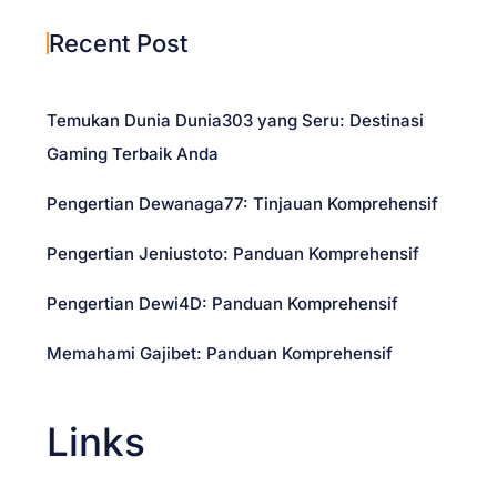
v
Recent Post
i
Temukan Dunia Dunia303 yang Seru: Destinasi
g
Gaming Terbaik Anda
a
Pengertian Dewanaga77: Tinjauan Komprehensif
t
Pengertian Jeniustoto: Panduan Komprehensif
i
Pengertian Dewi4D: Panduan Komprehensif
o
Memahami Gajibet: Panduan Komprehensif
n
Links