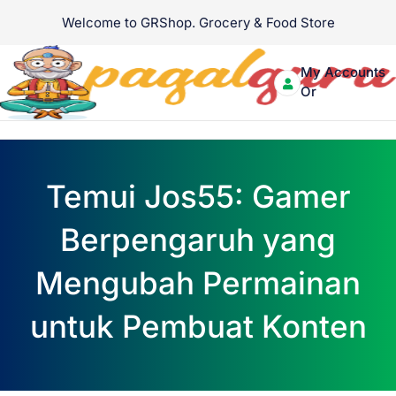
Skip
Welcome to GRShop. Grocery & Food Store
to
About Us
Contact Us
content
My Accounts
Login
Or
Signup
Menu
Temui Jos55: Gamer
Berpengaruh yang
Mengubah Permainan
untuk Pembuat Konten