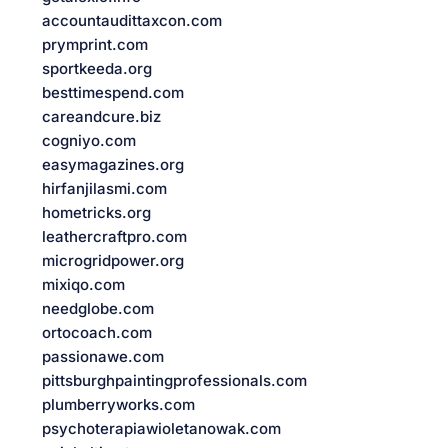
accountaudittaxcon.com
prymprint.com
sportkeeda.org
besttimespend.com
careandcure.biz
cogniyo.com
easymagazines.org
hirfanjilasmi.com
hometricks.org
leathercraftpro.com
microgridpower.org
mixiqo.com
needglobe.com
ortocoach.com
passionawe.com
pittsburghpaintingprofessionals.com
plumberryworks.com
psychoterapiawioletanowak.com