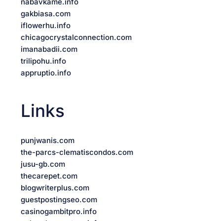
nabavkame.info
gakbiasa.com
iflowerhu.info
chicagocrystalconnection.com
imanabadii.com
trilipohu.info
appruptio.info
Links
punjwanis.com
the-parcs-clematiscondos.com
jusu-gb.com
thecarepet.com
blogwriterplus.com
guestpostingseo.com
casinogambitpro.info