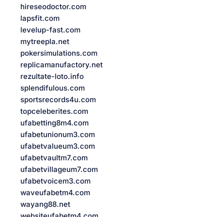
hireseodoctor.com
lapsfit.com
levelup-fast.com
mytreepla.net
pokersimulations.com
replicamanufactory.net
rezultate-loto.info
splendifulous.com
sportsrecords4u.com
topceleberites.com
ufabetting8m4.com
ufabetunionum3.com
ufabetvalueum3.com
ufabetvaultm7.com
ufabetvillageum7.com
ufabetvoicem3.com
waveufabetm4.com
wayang88.net
websiteufabetm4.com