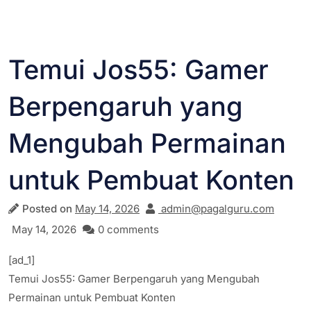
Temui Jos55: Gamer
Berpengaruh yang
Mengubah Permainan
untuk Pembuat Konten
Posted on
May 14, 2026
admin@pagalguru.com
May 14, 2026
0 comments
[ad_1]
Temui Jos55: Gamer Berpengaruh yang Mengubah
Permainan untuk Pembuat Konten