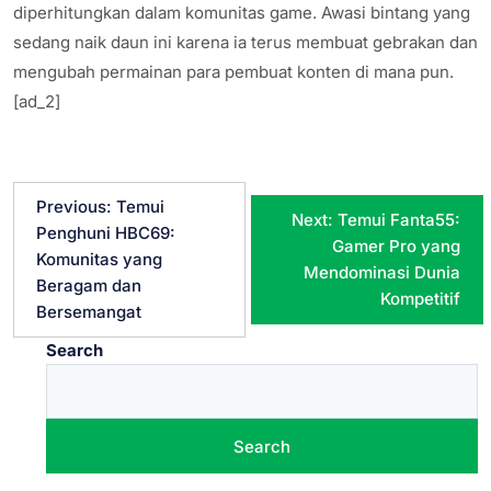
diperhitungkan dalam komunitas game. Awasi bintang yang
sedang naik daun ini karena ia terus membuat gebrakan dan
mengubah permainan para pembuat konten di mana pun.
[ad_2]
P
Previous:
Temui
Next:
Temui Fanta55:
Penghuni HBC69:
Gamer Pro yang
o
Komunitas yang
Mendominasi Dunia
Beragam dan
Kompetitif
s
Bersemangat
Search
t
n
Search
a