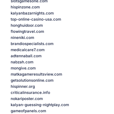
slotsgamesone.com
hispinzone.com
kalyanbazarnights.com
top-online-casino-usa.com
honghuidoor.com
flowingtravel.com
nineniki.com
brandiospecialists.com
medicalcare7.com
adtennaball.com
nabzah.com
mongive.com
matkagameresultsview.com
getsolutionsonline.com
hispinner.org
criticalinsurance.info
nokariposter.com
kalyan-guessing-nightplay.com
gameofpanels.com