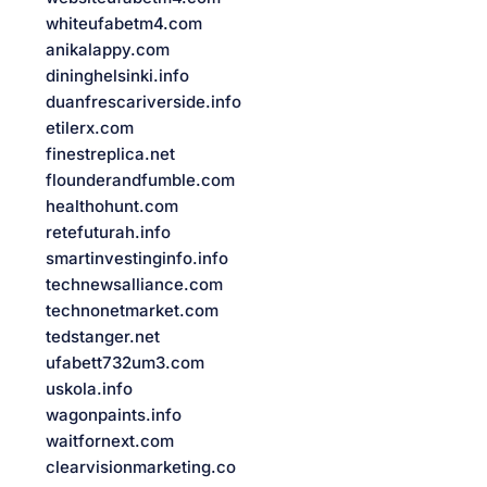
whiteufabetm4.com
anikalappy.com
dininghelsinki.info
duanfrescariverside.info
etilerx.com
finestreplica.net
flounderandfumble.com
healthohunt.com
retefuturah.info
smartinvestinginfo.info
technewsalliance.com
technonetmarket.com
tedstanger.net
ufabett732um3.com
uskola.info
wagonpaints.info
waitfornext.com
clearvisionmarketing.co