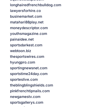
longhairedfrenchbulldog.com
lawyersforhire.co
businemarket.com
matahari88play.net
moneydescriptor.com
youthsmagazine.com
painaidee.net
sportsdarkest.com
webtoon.biz
thesportswires.com
hyungpro.com
sportingnewsnet.com
sportstime24day.com
sporteslive.com
theblingblingshields.com
pinkfrenchtipnails.com
newgamestv.com
sportsgallerys.com