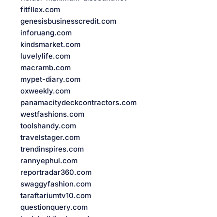
fitfllex.com
genesisbusinesscredit.com
inforuang.com
kindsmarket.com
luvelylife.com
macramb.com
mypet-diary.com
oxweekly.com
panamacitydeckcontractors.com
westfashions.com
toolshandy.com
travelstager.com
trendinspires.com
rannyephul.com
reportradar360.com
swaggyfashion.com
taraftariumtv10.com
questionquery.com