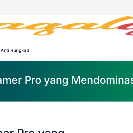
About Us
Contact Us
t Anti Rungkad
amer Pro yang Mendominasi