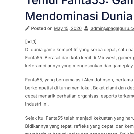
Temui Fanta55: Gam
Mendominasi Dunia 
Posted on
May 15, 2026
admin@pagalguru.
[ad_1]
Di dunia game kompetitif yang serba cepat, satu 
Fanta55. Berasal dari kota kecil di Midwest, gamer 
keterampilannya yang mengesankan dan gameplay s
Fanta55, yang bernama asli Alex Johnson, pertama k
berkompetisi di turnamen lokal. Bakat alami dan d
cepat menarik perhatian organisasi esports terkemuk
industri ini.
Sejak itu, Fanta55 telah menjadi kekuatan yang har
Bidikannya yang tepat, refleks yang cepat, dan k