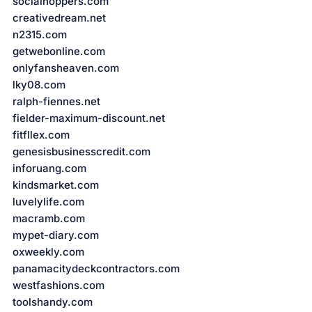
socialhoppers.com
creativedream.net
n2315.com
getwebonline.com
onlyfansheaven.com
lky08.com
ralph-fiennes.net
fielder-maximum-discount.net
fitfllex.com
genesisbusinesscredit.com
inforuang.com
kindsmarket.com
luvelylife.com
macramb.com
mypet-diary.com
oxweekly.com
panamacitydeckcontractors.com
westfashions.com
toolshandy.com