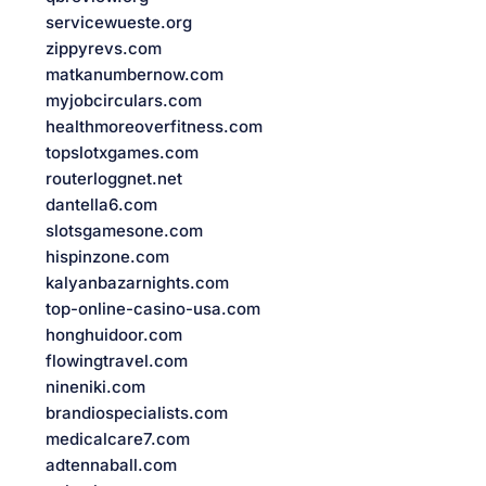
servicewueste.org
zippyrevs.com
matkanumbernow.com
myjobcirculars.com
healthmoreoverfitness.com
topslotxgames.com
routerloggnet.net
dantella6.com
slotsgamesone.com
hispinzone.com
kalyanbazarnights.com
top-online-casino-usa.com
honghuidoor.com
flowingtravel.com
nineniki.com
brandiospecialists.com
medicalcare7.com
adtennaball.com