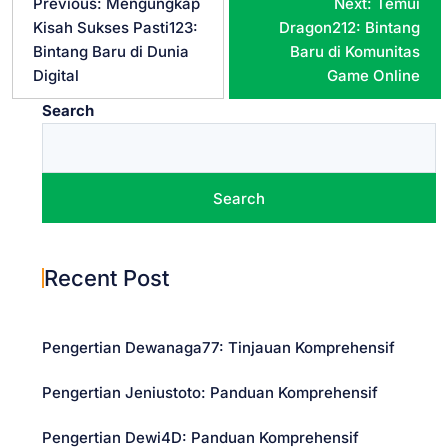
P
Previous:
Mengungkap
Next:
Temui
Kisah Sukses Pasti123:
Dragon212: Bintang
o
Bintang Baru di Dunia
Baru di Komunitas
Digital
Game Online
s
Search
t
n
Search
a
Recent Post
v
i
Pengertian Dewanaga77: Tinjauan Komprehensif
g
Pengertian Jeniustoto: Panduan Komprehensif
a
Pengertian Dewi4D: Panduan Komprehensif