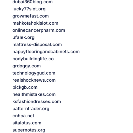
dubai360blog.com
lucky77slot.org
growmefast.com
mahkotahokislot.com
onlinecancerpharm.com
ufalek.org
mattress-disposal.com
happyflooringandcabinets.com
bodybuildinglife.co
qrdoggy.com
technologygud.com
realshocknews.com
pickgb.com
healthmistakes.com
ksfashiondresses.com
patterntrader.org
cnhpa.net
sitalotus.com
supernotes.org