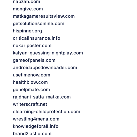
nabzah.com
mongive.com
matkagameresultsview.com
getsolutionsonline.com
hispinner.org
criticalinsurance.info
nokariposter.com
kalyan-guessing-nightplay.com
gameofpanels.com
androidappsdownloader.com
usetimenow.com
healthblow.com
gohelpmate.com
rajdhani-satta-matka.com
writerscraft.net
elearning-childprotection.com
wrestling4mena.com
knowledgeforall.info
brand2lastio.com