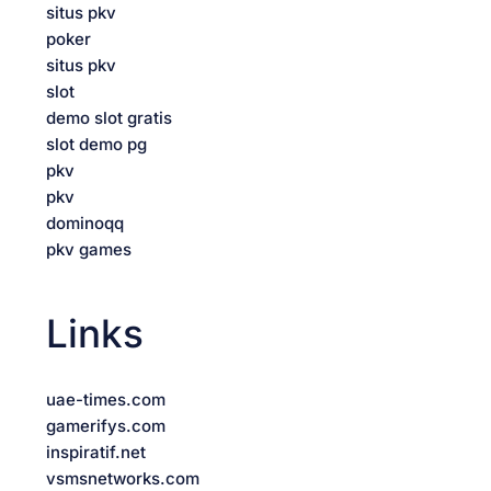
situs pkv
poker
situs pkv
slot
demo slot gratis
slot demo pg
pkv
pkv
dominoqq
pkv games
Links
uae-times.com
gamerifys.com
inspiratif.net
vsmsnetworks.com