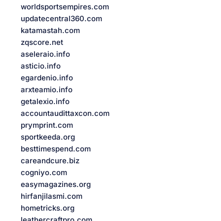
worldsportsempires.com
updatecentral360.com
katamastah.com
zqscore.net
aseleraio.info
asticio.info
egardenio.info
arxteamio.info
getalexio.info
accountaudittaxcon.com
prymprint.com
sportkeeda.org
besttimespend.com
careandcure.biz
cogniyo.com
easymagazines.org
hirfanjilasmi.com
hometricks.org
leathercraftpro.com