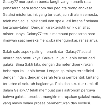
Galaxy77 merupakan benda langit yang menarik rasa
penasaran para astronom dan pecinta ruang angkasa.
Galaksi misterius ini, yang terletak jauh di alam semesta,
telah menjadi subjek studi dan spekulasi intensif selama
bertahun-tahun. Dengan karakteristik unik dan sifat
misteriusnya, Galaxy77 terus membuat penasaran para
ilmuwan saat mereka mencoba mengungkap rahasianya.
Salah satu aspek paling menarik dari Galaxy77 adalah
ukuran dan bentuknya. Galaksi ini jauh lebih besar dari
galaksi Bima Sakti kita, dengan diameter diperkirakan
beberapa kali lebih besar. Lengan spiralnya terdefinisi
dengan indah, dengan daerah terang pembentuk bintang
tersebar di seluruh bagiannya. Pola dan struktur rumit di
dalam Galaxy77 telah membuat para astronom percaya
bahwa galaksi tersebut mungkin merupakan galaksi muda,
yang masih dalam proses pembentukan dan evolusi.