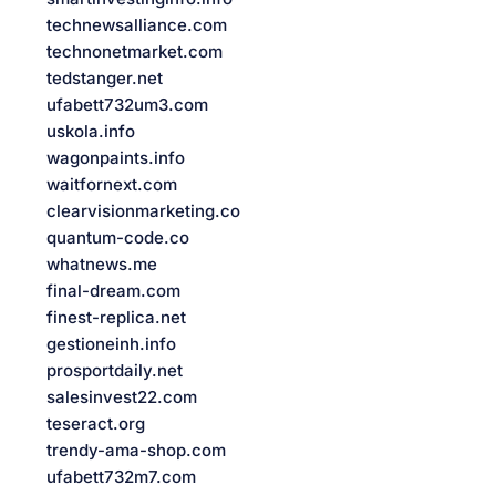
technewsalliance.com
technonetmarket.com
tedstanger.net
ufabett732um3.com
uskola.info
wagonpaints.info
waitfornext.com
clearvisionmarketing.co
quantum-code.co
whatnews.me
final-dream.com
finest-replica.net
gestioneinh.info
prosportdaily.net
salesinvest22.com
teseract.org
trendy-ama-shop.com
ufabett732m7.com