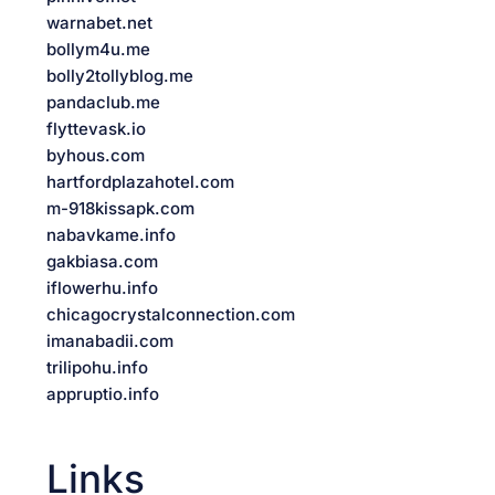
warnabet.net
bollym4u.me
bolly2tollyblog.me
pandaclub.me
flyttevask.io
byhous.com
hartfordplazahotel.com
m-918kissapk.com
nabavkame.info
gakbiasa.com
iflowerhu.info
chicagocrystalconnection.com
imanabadii.com
trilipohu.info
appruptio.info
Links