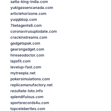
satta-king-india.com
yukigassencanada.com
articlehorizone.com
yuqqbbzp.com
7betagents6.com
coronavirusuptodate.com
crackinstreams.com
gadgetspak.com
gearsngadget.com
hireseodoctor.com
lapsfit.com
levelup-fast.com
mytreepla.net
pokersimulations.com
replicamanufactory.net
rezultate-loto.info
splendifulous.com
sportsrecords4u.com
topceleberites.com