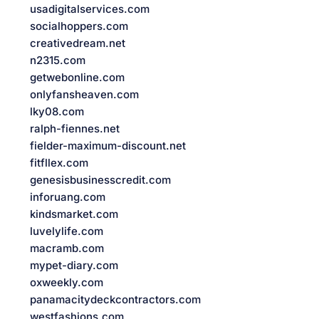
usadigitalservices.com
socialhoppers.com
creativedream.net
n2315.com
getwebonline.com
onlyfansheaven.com
lky08.com
ralph-fiennes.net
fielder-maximum-discount.net
fitfllex.com
genesisbusinesscredit.com
inforuang.com
kindsmarket.com
luvelylife.com
macramb.com
mypet-diary.com
oxweekly.com
panamacitydeckcontractors.com
westfashions.com