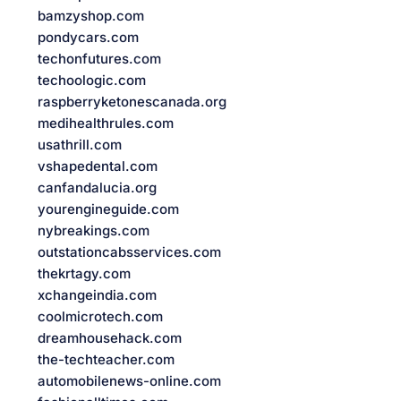
bamzyshop.com
pondycars.com
techonfutures.com
techoologic.com
raspberryketonescanada.org
medihealthrules.com
usathrill.com
vshapedental.com
canfandalucia.org
yourengineguide.com
nybreakings.com
outstationcabsservices.com
thekrtagy.com
xchangeindia.com
coolmicrotech.com
dreamhousehack.com
the-techteacher.com
automobilenews-online.com