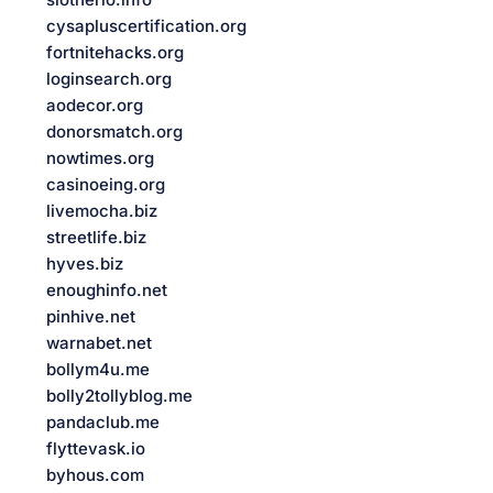
cysapluscertification.org
fortnitehacks.org
loginsearch.org
aodecor.org
donorsmatch.org
nowtimes.org
casinoeing.org
livemocha.biz
streetlife.biz
hyves.biz
enoughinfo.net
pinhive.net
warnabet.net
bollym4u.me
bolly2tollyblog.me
pandaclub.me
flyttevask.io
byhous.com