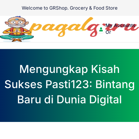
Skip
Welcome to GRShop. Grocery & Food Store
to
About Us
Contact Us
content
My Accounts
Login
Or
Signup
Menu
Mengungkap Kisah
Sukses Pasti123: Bintang
Baru di Dunia Digital