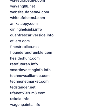
waveufabetm4.com
wayang88.net
websiteufabetm4.com
whiteufabetm4.com
anikalappy.com
dininghelsinki.info
duanfrescariverside.info
etilerx.com
finestreplica.net
flounderandfumble.com
healthohunt.com
retefuturah.info
smartinvestinginfo.info
technewsalliance.com
technonetmarket.com
tedstanger.net
ufabett732um3.com
uskola.info
wagonpaints.info