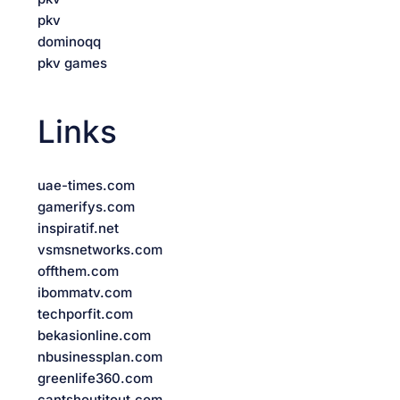
pkv
dominoqq
pkv games
Links
uae-times.com
gamerifys.com
inspiratif.net
vsmsnetworks.com
offthem.com
ibommatv.com
techporfit.com
bekasionline.com
nbusinessplan.com
greenlife360.com
cantshoutitout.com