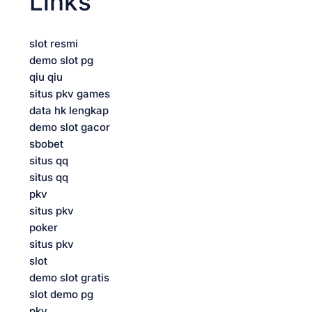
Links
slot resmi
demo slot pg
qiu qiu
situs pkv games
data hk lengkap
demo slot gacor
sbobet
situs qq
situs qq
pkv
situs pkv
poker
situs pkv
slot
demo slot gratis
slot demo pg
pkv