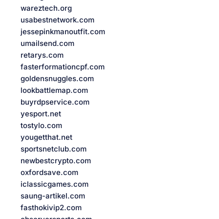
wareztech.org
usabestnetwork.com
jessepinkmanoutfit.com
umailsend.com
retarys.com
fasterformationcpf.com
goldensnuggles.com
lookbattlemap.com
buyrdpservice.com
yesport.net
tostylo.com
yougetthat.net
sportsnetclub.com
newbestcrypto.com
oxfordsave.com
iclassicgames.com
saung-artikel.com
fasthokivip2.com