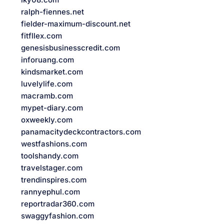
ralph-fiennes.net
fielder-maximum-discount.net
fitfllex.com
genesisbusinesscredit.com
inforuang.com
kindsmarket.com
luvelylife.com
macramb.com
mypet-diary.com
oxweekly.com
panamacitydeckcontractors.com
westfashions.com
toolshandy.com
travelstager.com
trendinspires.com
rannyephul.com
reportradar360.com
swaggyfashion.com