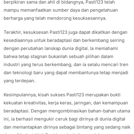
berpikiran sama dan ahli di bidangnya, Pasti123 telah
mampu memanfaatkan sumber daya dan pengetahuan
berharga yang telah mendorong kesuksesannya.
Terakhir, kesuksesan Pasti123 juga dapat dikaitkan dengan
kesediaannya untuk beradaptasi dan berkembang seiring
dengan perubahan lanskap dunia digital. Ia memahami
bahwa tetap stagnan bukanlah sebuah pilihan dalam
industri yang terus berkembang, dan ia selalu mencari tren
dan teknologi baru yang dapat membantunya tetap menjadi
yang terdepan.
Kesimpulannya, kisah sukses Pasti123 merupakan bukti
kekuatan kreativitas, kerja keras, jaringan, dan kemampuan
beradaptasi. Dengan mengombinasikan bahan-bahan utama
ini, ia berhasil mengukir ceruk bagi dirinya di dunia digital
dan memantapkan dirinya sebagai bintang yang sedang naik