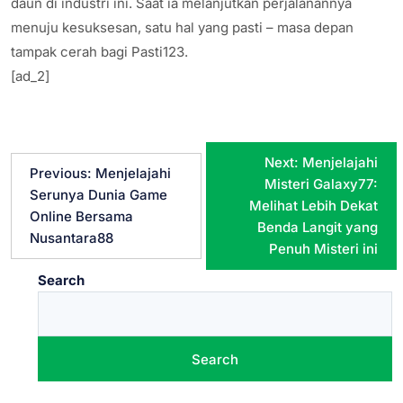
daun di industri ini. Saat ia melanjutkan perjalanannya
menuju kesuksesan, satu hal yang pasti – masa depan
tampak cerah bagi Pasti123.
[ad_2]
P
Next:
Menjelajahi
Previous:
Menjelajahi
Misteri Galaxy77:
Serunya Dunia Game
o
Melihat Lebih Dekat
Online Bersama
Benda Langit yang
Nusantara88
s
Penuh Misteri ini
Search
t
n
Search
a