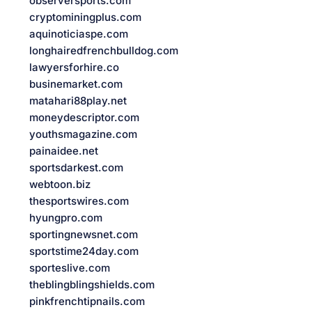
observersports.com
cryptominingplus.com
aquinoticiaspe.com
longhairedfrenchbulldog.com
lawyersforhire.co
businemarket.com
matahari88play.net
moneydescriptor.com
youthsmagazine.com
painaidee.net
sportsdarkest.com
webtoon.biz
thesportswires.com
hyungpro.com
sportingnewsnet.com
sportstime24day.com
sporteslive.com
theblingblingshields.com
pinkfrenchtipnails.com