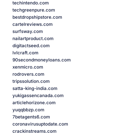
techintendo.com
techgreenpure.com
bestdropshipstore.com
cartelreviews.com
surfsway.com
nailartproduct.com
digitactseed.com
lvlcraft.com
90secondmoneyloans.com
xenmicro.com
rodrovers.com
tripssolution.com
satta-king-india.com
yukigassencanada.com
articlehorizone.com
yuqqbbzp.com
7betagents6.com
coronavirusuptodate.com
crackinstreams.com