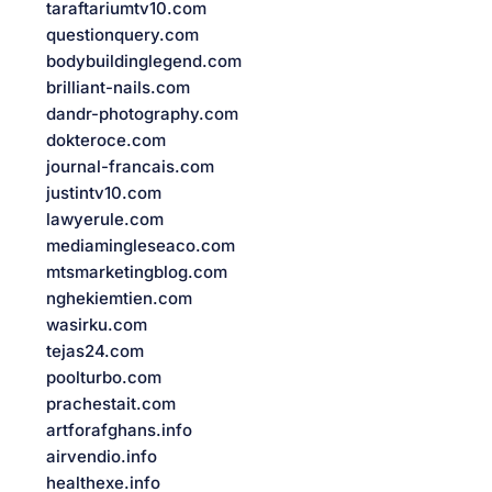
taraftariumtv10.com
questionquery.com
bodybuildinglegend.com
brilliant-nails.com
dandr-photography.com
dokteroce.com
journal-francais.com
justintv10.com
lawyerule.com
mediamingleseaco.com
mtsmarketingblog.com
nghekiemtien.com
wasirku.com
tejas24.com
poolturbo.com
prachestait.com
artforafghans.info
airvendio.info
healthexe.info