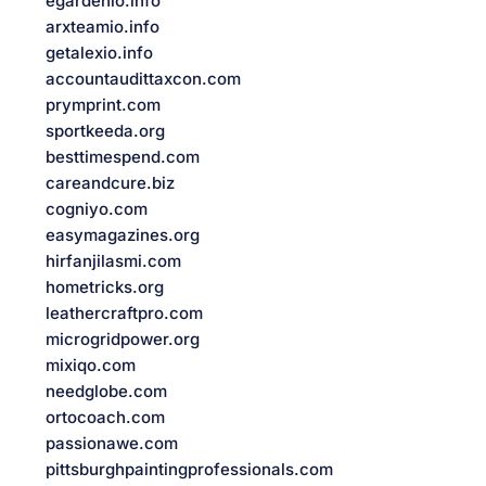
egardenio.info
arxteamio.info
getalexio.info
accountaudittaxcon.com
prymprint.com
sportkeeda.org
besttimespend.com
careandcure.biz
cogniyo.com
easymagazines.org
hirfanjilasmi.com
hometricks.org
leathercraftpro.com
microgridpower.org
mixiqo.com
needglobe.com
ortocoach.com
passionawe.com
pittsburghpaintingprofessionals.com