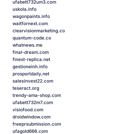
ufabett732um3.com
uskola.info
wagonpaints.info
waitfornext.com
clearvisionmarketing.co
quantum-code.co
whatnews.me
final-dream.com
finest-replica.net
gestioneinh.info
prosportdaily.net
salesinvest22.com
teseract.org
trendy-ama-shop.com
ufabett732m7.com
visiofood.com
droidwindow.com
freeprsubmission.com
ufagold666.com