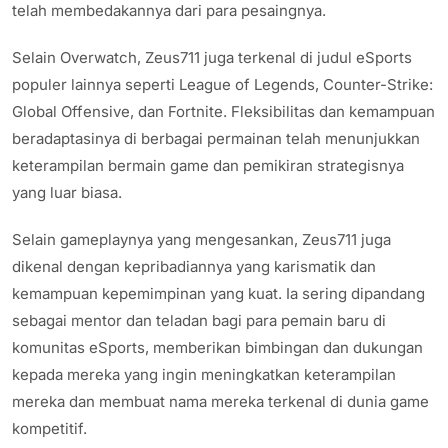
telah membedakannya dari para pesaingnya.
Selain Overwatch, Zeus711 juga terkenal di judul eSports
populer lainnya seperti League of Legends, Counter-Strike:
Global Offensive, dan Fortnite. Fleksibilitas dan kemampuan
beradaptasinya di berbagai permainan telah menunjukkan
keterampilan bermain game dan pemikiran strategisnya
yang luar biasa.
Selain gameplaynya yang mengesankan, Zeus711 juga
dikenal dengan kepribadiannya yang karismatik dan
kemampuan kepemimpinan yang kuat. Ia sering dipandang
sebagai mentor dan teladan bagi para pemain baru di
komunitas eSports, memberikan bimbingan dan dukungan
kepada mereka yang ingin meningkatkan keterampilan
mereka dan membuat nama mereka terkenal di dunia game
kompetitif.