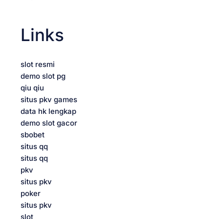
o
Links
n
slot resmi
demo slot pg
qiu qiu
situs pkv games
data hk lengkap
demo slot gacor
sbobet
situs qq
situs qq
pkv
situs pkv
poker
situs pkv
slot