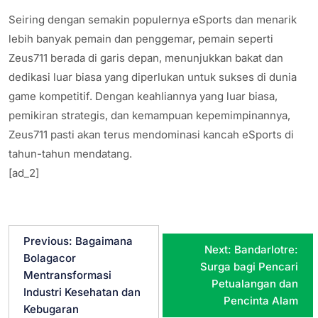
Seiring dengan semakin populernya eSports dan menarik
lebih banyak pemain dan penggemar, pemain seperti
Zeus711 berada di garis depan, menunjukkan bakat dan
dedikasi luar biasa yang diperlukan untuk sukses di dunia
game kompetitif. Dengan keahliannya yang luar biasa,
pemikiran strategis, dan kemampuan kepemimpinannya,
Zeus711 pasti akan terus mendominasi kancah eSports di
tahun-tahun mendatang.
[ad_2]
P
Previous:
Bagaimana
Next:
Bandarlotre:
Bolagacor
Surga bagi Pencari
o
Mentransformasi
Petualangan dan
Industri Kesehatan dan
Pencinta Alam
s
Kebugaran