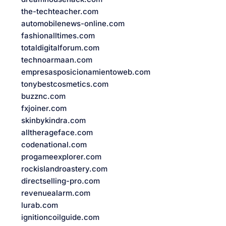
the-techteacher.com
automobilenews-online.com
fashionalltimes.com
totaldigitalforum.com
technoarmaan.com
empresasposicionamientoweb.com
tonybestcosmetics.com
buzznc.com
fxjoiner.com
skinbykindra.com
alltherageface.com
codenational.com
progameexplorer.com
rockislandroastery.com
directselling-pro.com
revenuealarm.com
lurab.com
ignitioncoilguide.com