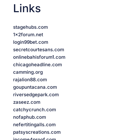
Links
stagehubs.com
1x2forum.net
login99bet.com
secretcourtesans.com
onlinebahisforum1.com
chicagoheadline.com
camming.org
rajalion88.com
goupuntacana.com
riversedgepark.com
zaseez.com
catchycrunch.com
nofaphub.com
nefertitingalls.com
patsyscreations.com
income4proof.com