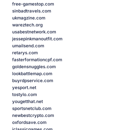
free-gamestop.com
sinbadtravels.com
ukmagzine.com
wareztech.org
usabestnetwork.com
jessepinkmanoutfit.com
umailsend.com
retarys.com
fasterformationcpf.com
goldensnuggles.com
lookbattlemap.com
buyrdpservice.com
yesport.net
tostylo.com
yougetthat.net
sportsnetclub.com
newbestcrypto.com
oxfordsave.com
iclassicgames.com