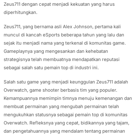
Zeus711 dengan cepat menjadi kekuatan yang harus
diperhitungkan.
Zeus711, yang bernama asli Alex Johnson, pertama kali
muncul di kancah eSports beberapa tahun yang lalu dan
sejak itu menjadi nama yang terkenal di komunitas game.
Gameplaynya yang mengesankan dan kehebatan
strategisnya telah membuatnya mendapatkan reputasi
sebagai salah satu pemain top di industri ini.
Salah satu game yang menjadi keunggulan Zeus711 adalah
Overwatch, game shooter berbasis tim yang populer.
Kemampuannya memimpin timnya menuju kemenangan dan
membuat permainan yang mengubah permainan telah
mengukuhkan statusnya sebagai pemain top di komunitas
Overwatch. Refleksnya yang cepat, bidikannya yang tajam,
dan pengetahuannya yang mendalam tentang permainan