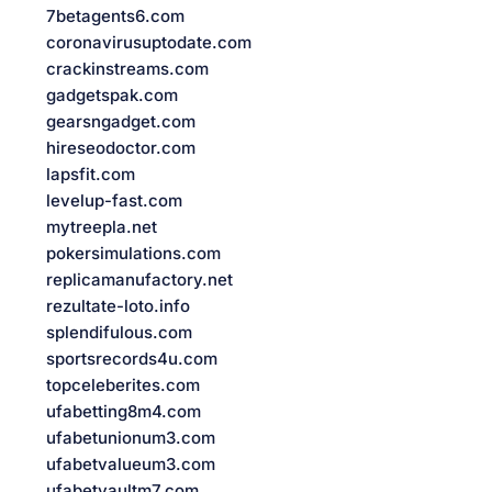
7betagents6.com
coronavirusuptodate.com
crackinstreams.com
gadgetspak.com
gearsngadget.com
hireseodoctor.com
lapsfit.com
levelup-fast.com
mytreepla.net
pokersimulations.com
replicamanufactory.net
rezultate-loto.info
splendifulous.com
sportsrecords4u.com
topceleberites.com
ufabetting8m4.com
ufabetunionum3.com
ufabetvalueum3.com
ufabetvaultm7.com