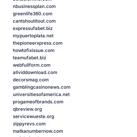
nbusinessplan.com
greenlife360.com
cantshoutitout.com
expressufabet.biz
mypuertoplata.net
thepioneerxpress.com
howtofixissue.com
teamufabet.biz
webfullform.com
allviddownload.com
decorsmag.com
gamblingcasinonews.com
universitiesofamerica.net
progameofbrands.com
qbreview.org
servicewueste.org
zippyrevs.com
matkanumbernow.com