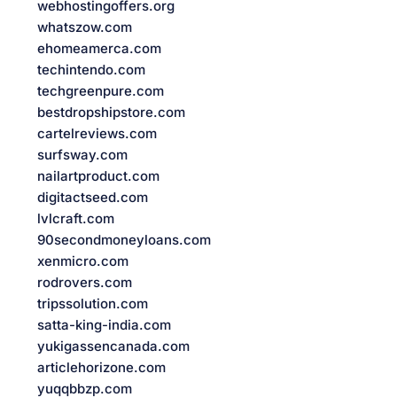
webhostingoffers.org
whatszow.com
ehomeamerca.com
techintendo.com
techgreenpure.com
bestdropshipstore.com
cartelreviews.com
surfsway.com
nailartproduct.com
digitactseed.com
lvlcraft.com
90secondmoneyloans.com
xenmicro.com
rodrovers.com
tripssolution.com
satta-king-india.com
yukigassencanada.com
articlehorizone.com
yuqqbbzp.com