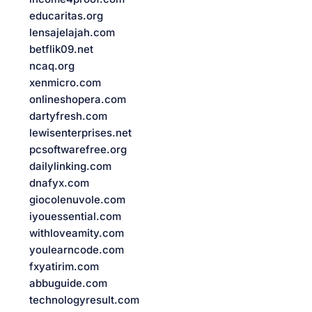
educaritas.org
lensajelajah.com
betflik09.net
ncaq.org
xenmicro.com
onlineshopera.com
dartyfresh.com
lewisenterprises.net
pcsoftwarefree.org
dailylinking.com
dnafyx.com
giocolenuvole.com
iyouessential.com
withloveamity.com
youlearncode.com
fxyatirim.com
abbuguide.com
technologyresult.com