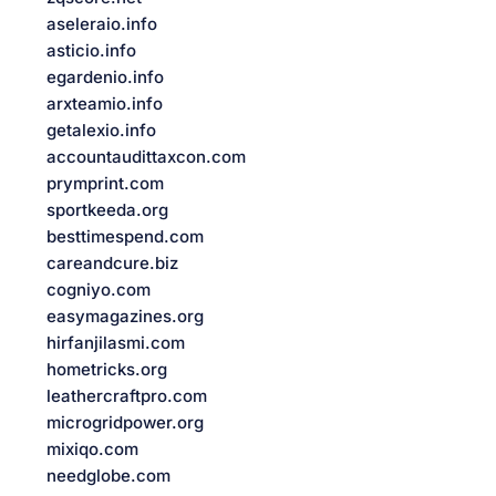
aseleraio.info
asticio.info
egardenio.info
arxteamio.info
getalexio.info
accountaudittaxcon.com
prymprint.com
sportkeeda.org
besttimespend.com
careandcure.biz
cogniyo.com
easymagazines.org
hirfanjilasmi.com
hometricks.org
leathercraftpro.com
microgridpower.org
mixiqo.com
needglobe.com