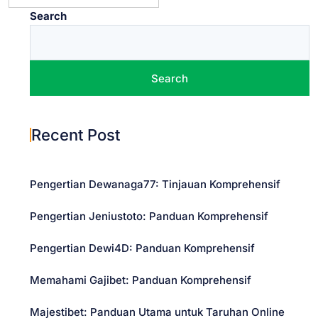
Search
t
n
Search
a
v
Recent Post
i
Pengertian Dewanaga77: Tinjauan Komprehensif
g
Pengertian Jeniustoto: Panduan Komprehensif
a
Pengertian Dewi4D: Panduan Komprehensif
t
Memahami Gajibet: Panduan Komprehensif
i
Majestibet: Panduan Utama untuk Taruhan Online