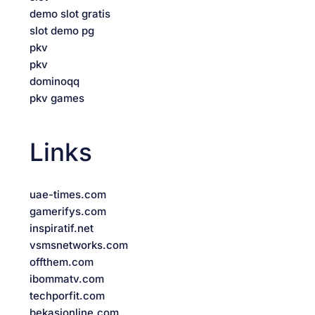
demo slot gratis
slot demo pg
pkv
pkv
dominoqq
pkv games
Links
uae-times.com
gamerifys.com
inspiratif.net
vsmsnetworks.com
offthem.com
ibommatv.com
techporfit.com
bekasionline.com