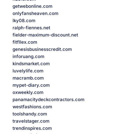
getwebonline.com
onlyfansheaven.com
lky08.com
ralph-fiennes.net
fielder-maximum-discount.net
fitfllex.com
genesisbusinesscredit.com
inforuang.com
kindsmarket.com
luvelylife.com
macramb.com
mypet-diary.com
oxweekly.com
panamacitydeckcontractors.com
westfashions.com
toolshandy.com
travelstager.com
trendinspires.com