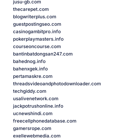
jusu-gb.com
thecarepet.com
blogwriterplus.com
guestpostingseo.com
casinogambitpro.info
pokerplaymasters.info
courseoncourse.com
bantinbatdongsan247.com
bahednog.info
bahenxgek.info
pertamaskre.com
threadsvideoandphotodownloader.com
techgiddy.com
usalivenetwork.com
jackpotrushonline.info
ucnewshindi.com
freecellphonedatabase.com
gamersrope.com
exellewebmedia.com