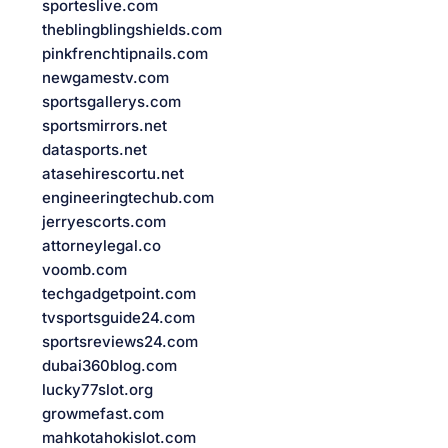
sporteslive.com
theblingblingshields.com
pinkfrenchtipnails.com
newgamestv.com
sportsgallerys.com
sportsmirrors.net
datasports.net
atasehirescortu.net
engineeringtechub.com
jerryescorts.com
attorneylegal.co
voomb.com
techgadgetpoint.com
tvsportsguide24.com
sportsreviews24.com
dubai360blog.com
lucky77slot.org
growmefast.com
mahkotahokislot.com