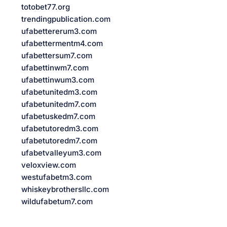
totobet77.org
trendingpublication.com
ufabettererum3.com
ufabettermentm4.com
ufabettersum7.com
ufabettinwm7.com
ufabettinwum3.com
ufabetunitedm3.com
ufabetunitedm7.com
ufabetuskedm7.com
ufabetutoredm3.com
ufabetutoredm7.com
ufabetvalleyum3.com
veloxview.com
westufabetm3.com
whiskeybrothersllc.com
wildufabetum7.com