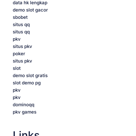
data hk lengkap
demo slot gacor
sbobet
situs qq
situs qq
pkv
situs pkv
poker
situs pkv
slot
demo slot gratis
slot demo pg
pkv
pkv
dominoqq
pkv games
Links