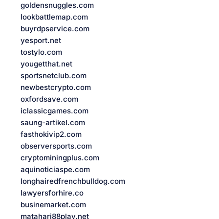
goldensnuggles.com
lookbattlemap.com
buyrdpservice.com
yesport.net
tostylo.com
yougetthat.net
sportsnetclub.com
newbestcrypto.com
oxfordsave.com
iclassicgames.com
saung-artikel.com
fasthokivip2.com
observersports.com
cryptominingplus.com
aquinoticiaspe.com
longhairedfrenchbulldog.com
lawyersforhire.co
businemarket.com
matahari88play.net