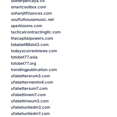
slotterpercaya.co
smartcoolbox.com
sohanjitfinances.com
soulfulhousemusic.net
sparklooms.com
tacticalcontractingllc.com
thecapitalpowers.com
tobabet88slot3.com
todayscurrentnews.com
totobet77.asia
totobet77.org
trendingpublication.com
ufabettererum3.com
ufabettermentm4.com
ufabettersum7.com
ufabettinwm7.com
ufabettinwum3.com
ufabetunitedm3.com
ufabetunitedm7.com