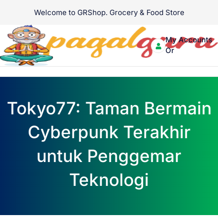
Skip
Welcome to GRShop. Grocery & Food Store
to
About Us
Contact Us
content
My Accounts
Login
Or
Signup
Menu
Tokyo77: Taman Bermain
Cyberpunk Terakhir
untuk Penggemar
Teknologi