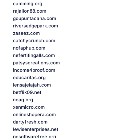
camming.org
rajalion88.com
goupuntacana.com
riversedgepark.com
zaseez.com
catchycrunch.com
nofaphub.com
nefertitingalls.com
patsyscreations.com
income4proof.com
educaritas.org
lensajelajah.com
betflik09.net
ncaq.org
xenmicro.com
onlineshopera.com
dartyfresh.com
lewisenterprises.net
pcsoftwarefree.org