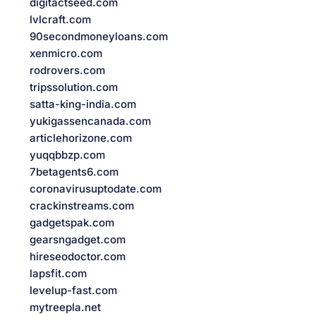
digitactseed.com
lvlcraft.com
90secondmoneyloans.com
xenmicro.com
rodrovers.com
tripssolution.com
satta-king-india.com
yukigassencanada.com
articlehorizone.com
yuqqbbzp.com
7betagents6.com
coronavirusuptodate.com
crackinstreams.com
gadgetspak.com
gearsngadget.com
hireseodoctor.com
lapsfit.com
levelup-fast.com
mytreepla.net