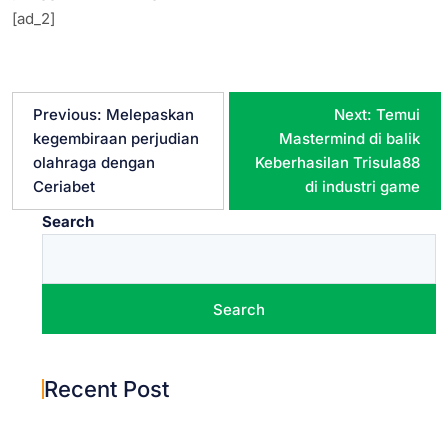
[ad_2]
P
Previous:
Melepaskan
Next:
Temui
kegembiraan perjudian
Mastermind di balik
o
olahraga dengan
Keberhasilan Trisula88
Ceriabet
di industri game
s
Search
t
n
Search
a
Recent Post
v