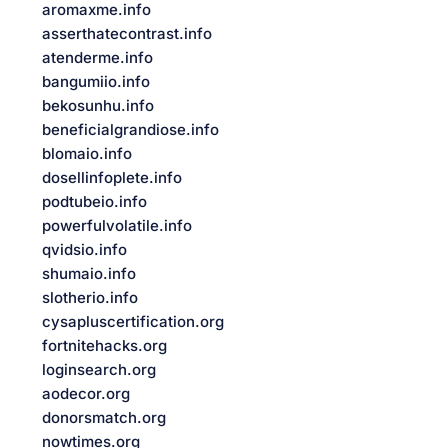
aromaxme.info
asserthatecontrast.info
atenderme.info
bangumiio.info
bekosunhu.info
beneficialgrandiose.info
blomaio.info
dosellinfoplete.info
podtubeio.info
powerfulvolatile.info
qvidsio.info
shumaio.info
slotherio.info
cysapluscertification.org
fortnitehacks.org
loginsearch.org
aodecor.org
donorsmatch.org
nowtimes.org