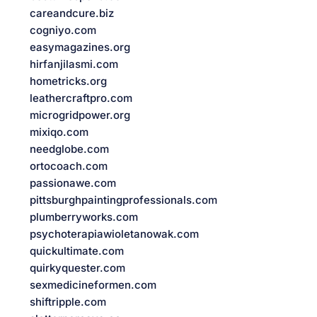
careandcure.biz
cogniyo.com
easymagazines.org
hirfanjilasmi.com
hometricks.org
leathercraftpro.com
microgridpower.org
mixiqo.com
needglobe.com
ortocoach.com
passionawe.com
pittsburghpaintingprofessionals.com
plumberryworks.com
psychoterapiawioletanowak.com
quickultimate.com
quirkyquester.com
sexmedicineformen.com
shiftripple.com