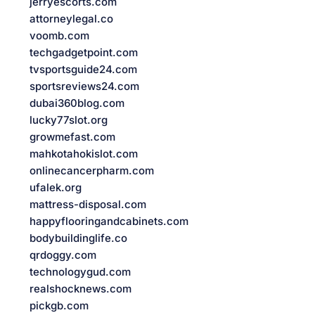
jerryescorts.com
attorneylegal.co
voomb.com
techgadgetpoint.com
tvsportsguide24.com
sportsreviews24.com
dubai360blog.com
lucky77slot.org
growmefast.com
mahkotahokislot.com
onlinecancerpharm.com
ufalek.org
mattress-disposal.com
happyflooringandcabinets.com
bodybuildinglife.co
qrdoggy.com
technologygud.com
realshocknews.com
pickgb.com