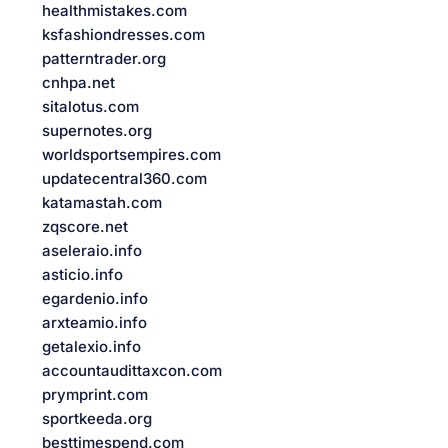
healthmistakes.com
ksfashiondresses.com
patterntrader.org
cnhpa.net
sitalotus.com
supernotes.org
worldsportsempires.com
updatecentral360.com
katamastah.com
zqscore.net
aseleraio.info
asticio.info
egardenio.info
arxteamio.info
getalexio.info
accountaudittaxcon.com
prymprint.com
sportkeeda.org
besttimespend.com