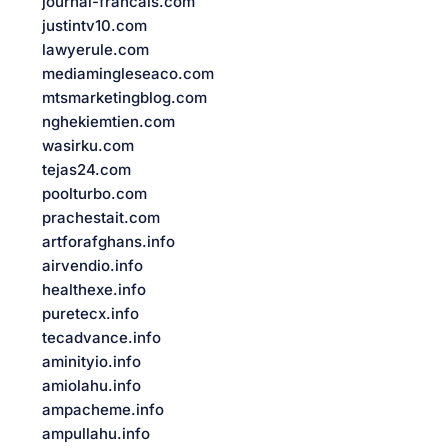
journal-francais.com
justintv10.com
lawyerule.com
mediamingleseaco.com
mtsmarketingblog.com
nghekiemtien.com
wasirku.com
tejas24.com
poolturbo.com
prachestait.com
artforafghans.info
airvendio.info
healthexe.info
puretecx.info
tecadvance.info
aminityio.info
amiolahu.info
ampacheme.info
ampullahu.info