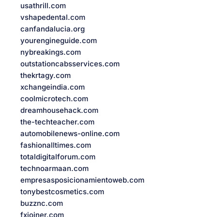
usathrill.com
vshapedental.com
canfandalucia.org
yourengineguide.com
nybreakings.com
outstationcabsservices.com
thekrtagy.com
xchangeindia.com
coolmicrotech.com
dreamhousehack.com
the-techteacher.com
automobilenews-online.com
fashionalltimes.com
totaldigitalforum.com
technoarmaan.com
empresasposicionamientoweb.com
tonybestcosmetics.com
buzznc.com
fxjoiner.com