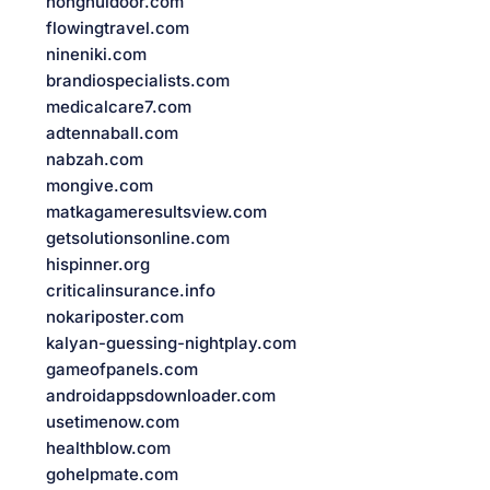
honghuidoor.com
flowingtravel.com
nineniki.com
brandiospecialists.com
medicalcare7.com
adtennaball.com
nabzah.com
mongive.com
matkagameresultsview.com
getsolutionsonline.com
hispinner.org
criticalinsurance.info
nokariposter.com
kalyan-guessing-nightplay.com
gameofpanels.com
androidappsdownloader.com
usetimenow.com
healthblow.com
gohelpmate.com