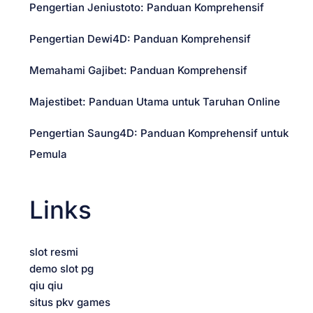
i
Pengertian Jeniustoto: Panduan Komprehensif
g
Pengertian Dewi4D: Panduan Komprehensif
a
Memahami Gajibet: Panduan Komprehensif
t
Majestibet: Panduan Utama untuk Taruhan Online
Pengertian Saung4D: Panduan Komprehensif untuk
i
Pemula
o
Links
n
slot resmi
demo slot pg
qiu qiu
situs pkv games