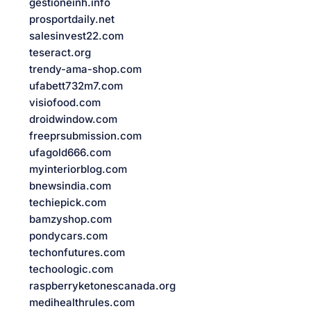
gestioneinh.info
prosportdaily.net
salesinvest22.com
teseract.org
trendy-ama-shop.com
ufabett732m7.com
visiofood.com
droidwindow.com
freeprsubmission.com
ufagold666.com
myinteriorblog.com
bnewsindia.com
techiepick.com
bamzyshop.com
pondycars.com
techonfutures.com
techoologic.com
raspberryketonescanada.org
medihealthrules.com