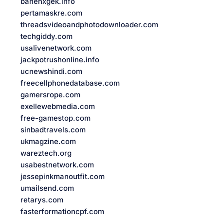
bahenxgek.info
pertamaskre.com
threadsvideoandphotodownloader.com
techgiddy.com
usalivenetwork.com
jackpotrushonline.info
ucnewshindi.com
freecellphonedatabase.com
gamersrope.com
exellewebmedia.com
free-gamestop.com
sinbadtravels.com
ukmagzine.com
wareztech.org
usabestnetwork.com
jessepinkmanoutfit.com
umailsend.com
retarys.com
fasterformationcpf.com