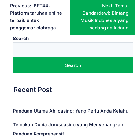
P
Previous:
IBET44:
Next:
Temui
Platform taruhan online
Bandardewi: Bintang
o
terbaik untuk
Musik Indonesia yang
penggemar olahraga
sedang naik daun
s
Search
t
n
Search
a
Recent Post
v
i
Panduan Utama Ahlicasino: Yang Perlu Anda Ketahui
g
Temukan Dunia Juruscasino yang Menyenangkan:
Panduan Komprehensif