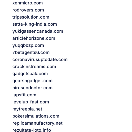
xenmicro.com
rodrovers.com
tripssolution.com
satta-king-india.com
yukigassencanada.com
articlehorizone.com
yuqqbbzp.com
7betagents6.com
coronavirusuptodate.com
crackinstreams.com
gadgetspak.com
gearsngadget.com
hireseodoctor.com
lapsfit.com
levelup-fast.com
mytreepla.net
pokersimulations.com
replicamanufactory.net
rezultate-loto.info