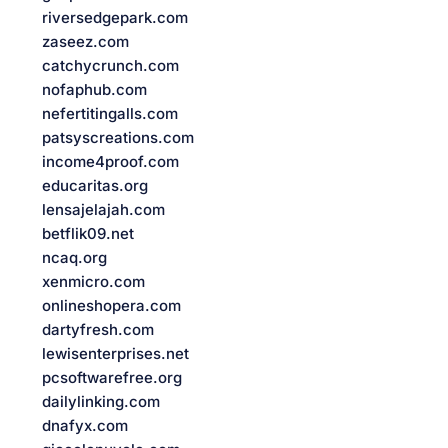
riversedgepark.com
zaseez.com
catchycrunch.com
nofaphub.com
nefertitingalls.com
patsyscreations.com
income4proof.com
educaritas.org
lensajelajah.com
betflik09.net
ncaq.org
xenmicro.com
onlineshopera.com
dartyfresh.com
lewisenterprises.net
pcsoftwarefree.org
dailylinking.com
dnafyx.com