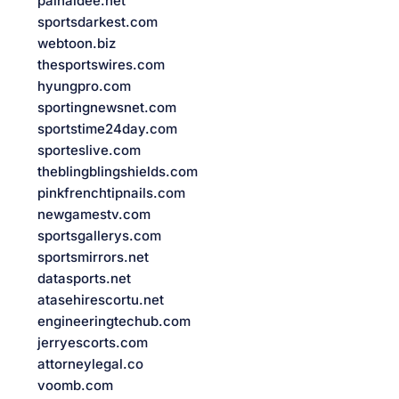
painaidee.net
sportsdarkest.com
webtoon.biz
thesportswires.com
hyungpro.com
sportingnewsnet.com
sportstime24day.com
sporteslive.com
theblingblingshields.com
pinkfrenchtipnails.com
newgamestv.com
sportsgallerys.com
sportsmirrors.net
datasports.net
atasehirescortu.net
engineeringtechub.com
jerryescorts.com
attorneylegal.co
voomb.com