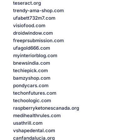
teseract.org
trendy-ama-shop.com
ufabett732m7.com
visiofood.com
droidwindow.com
freeprsubmission.com
ufagold666.com
myinteriorblog.com
bnewsindia.com
techiepick.com
bamzyshop.com
pondycars.com
techonfutures.com
techoologic.com
raspberryketonescanada.org
medihealthrules.com
usathrill.com
vshapedental.com
canfandalucia.org