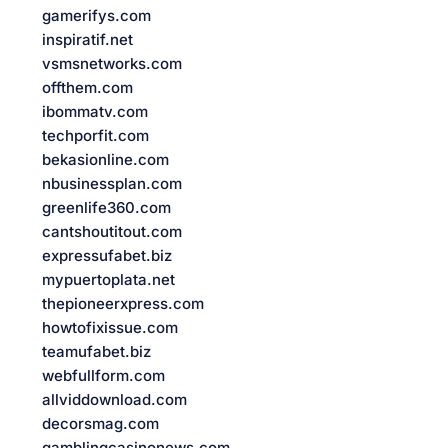
gamerifys.com
inspiratif.net
vsmsnetworks.com
offthem.com
ibommatv.com
techporfit.com
bekasionline.com
nbusinessplan.com
greenlife360.com
cantshoutitout.com
expressufabet.biz
mypuertoplata.net
thepioneerxpress.com
howtofixissue.com
teamufabet.biz
webfullform.com
allviddownload.com
decorsmag.com
gamblingcasinonews.com