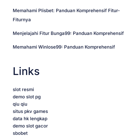
a
Memahami Plisbet: Panduan Komprehensif Fitur-
t
Fiturnya
i
Menjelajahi Fitur Bunga99: Panduan Komprehensif
o
Memahami Winlose99: Panduan Komprehensif
n
Links
slot resmi
demo slot pg
qiu qiu
situs pkv games
data hk lengkap
demo slot gacor
sbobet