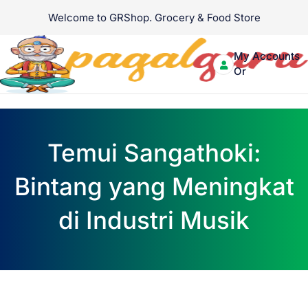
Skip
Welcome to GRShop. Grocery & Food Store
to
About Us
Contact Us
content
My Accounts
Login
Or
Signup
Menu
Temui Sangathoki:
Bintang yang Meningkat
di Industri Musik