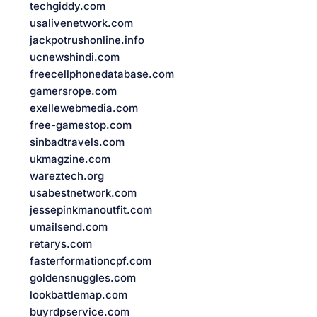
techgiddy.com
usalivenetwork.com
jackpotrushonline.info
ucnewshindi.com
freecellphonedatabase.com
gamersrope.com
exellewebmedia.com
free-gamestop.com
sinbadtravels.com
ukmagzine.com
wareztech.org
usabestnetwork.com
jessepinkmanoutfit.com
umailsend.com
retarys.com
fasterformationcpf.com
goldensnuggles.com
lookbattlemap.com
buyrdpservice.com