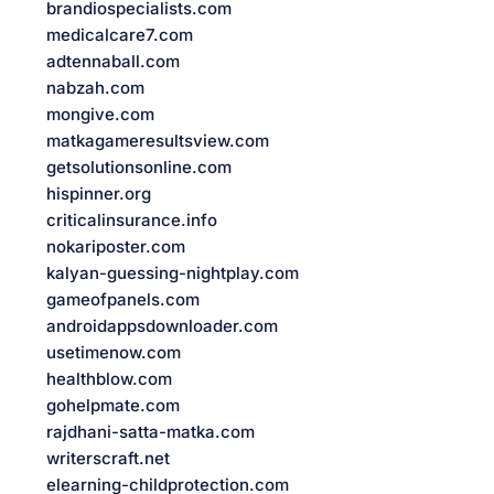
brandiospecialists.com
medicalcare7.com
adtennaball.com
nabzah.com
mongive.com
matkagameresultsview.com
getsolutionsonline.com
hispinner.org
criticalinsurance.info
nokariposter.com
kalyan-guessing-nightplay.com
gameofpanels.com
androidappsdownloader.com
usetimenow.com
healthblow.com
gohelpmate.com
rajdhani-satta-matka.com
writerscraft.net
elearning-childprotection.com