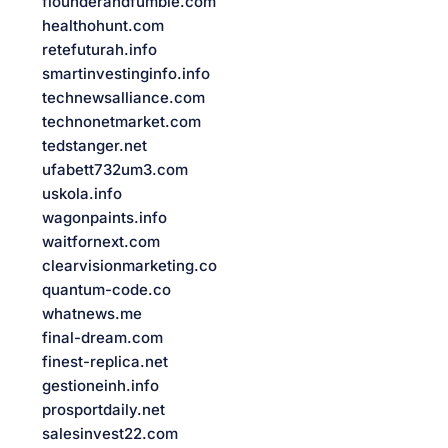
flounderandfumble.com
healthohunt.com
retefuturah.info
smartinvestinginfo.info
technewsalliance.com
technonetmarket.com
tedstanger.net
ufabett732um3.com
uskola.info
wagonpaints.info
waitfornext.com
clearvisionmarketing.co
quantum-code.co
whatnews.me
final-dream.com
finest-replica.net
gestioneinh.info
prosportdaily.net
salesinvest22.com