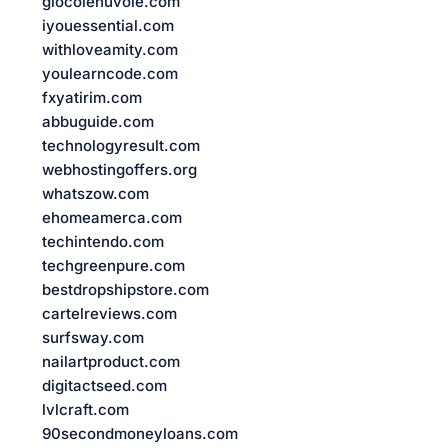
giocolenuvole.com
iyouessential.com
withloveamity.com
youlearncode.com
fxyatirim.com
abbuguide.com
technologyresult.com
webhostingoffers.org
whatszow.com
ehomeamerca.com
techintendo.com
techgreenpure.com
bestdropshipstore.com
cartelreviews.com
surfsway.com
nailartproduct.com
digitactseed.com
lvlcraft.com
90secondmoneyloans.com