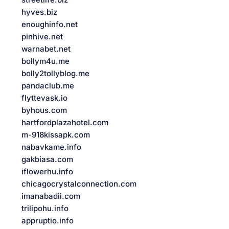
hyves.biz
enoughinfo.net
pinhive.net
warnabet.net
bollym4u.me
bolly2tollyblog.me
pandaclub.me
flyttevask.io
byhous.com
hartfordplazahotel.com
m-918kissapk.com
nabavkame.info
gakbiasa.com
iflowerhu.info
chicagocrystalconnection.com
imanabadii.com
trilipohu.info
appruptio.info