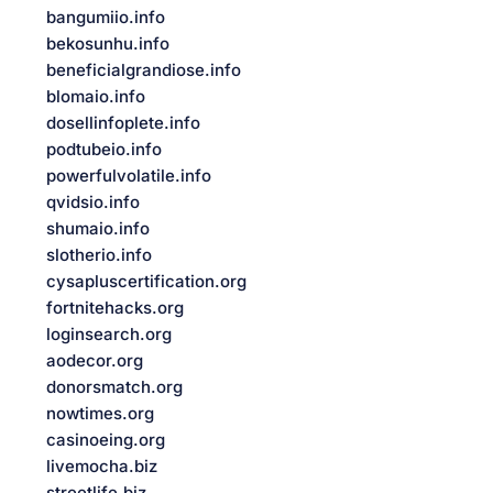
bangumiio.info
bekosunhu.info
beneficialgrandiose.info
blomaio.info
dosellinfoplete.info
podtubeio.info
powerfulvolatile.info
qvidsio.info
shumaio.info
slotherio.info
cysapluscertification.org
fortnitehacks.org
loginsearch.org
aodecor.org
donorsmatch.org
nowtimes.org
casinoeing.org
livemocha.biz
streetlife.biz