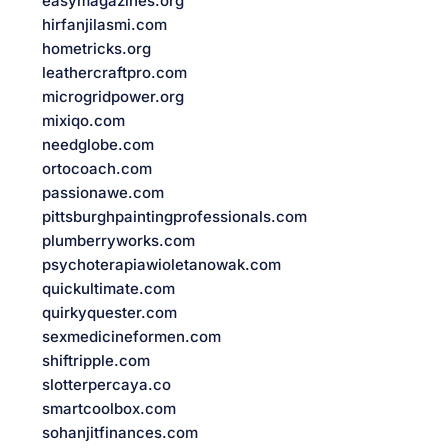
easymagazines.org
hirfanjilasmi.com
hometricks.org
leathercraftpro.com
microgridpower.org
mixiqo.com
needglobe.com
ortocoach.com
passionawe.com
pittsburghpaintingprofessionals.com
plumberryworks.com
psychoterapiawioletanowak.com
quickultimate.com
quirkyquester.com
sexmedicineformen.com
shiftripple.com
slotterpercaya.co
smartcoolbox.com
sohanjitfinances.com