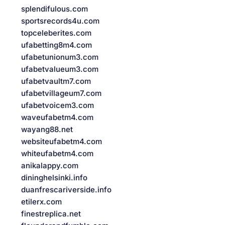
splendifulous.com
sportsrecords4u.com
topceleberites.com
ufabetting8m4.com
ufabetunionum3.com
ufabetvalueum3.com
ufabetvaultm7.com
ufabetvillageum7.com
ufabetvoicem3.com
waveufabetm4.com
wayang88.net
websiteufabetm4.com
whiteufabetm4.com
anikalappy.com
dininghelsinki.info
duanfrescariverside.info
etilerx.com
finestreplica.net