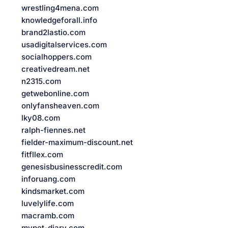
wrestling4mena.com
knowledgeforall.info
brand2lastio.com
usadigitalservices.com
socialhoppers.com
creativedream.net
n2315.com
getwebonline.com
onlyfansheaven.com
lky08.com
ralph-fiennes.net
fielder-maximum-discount.net
fitfllex.com
genesisbusinesscredit.com
inforuang.com
kindsmarket.com
luvelylife.com
macramb.com
mypet-diary.com