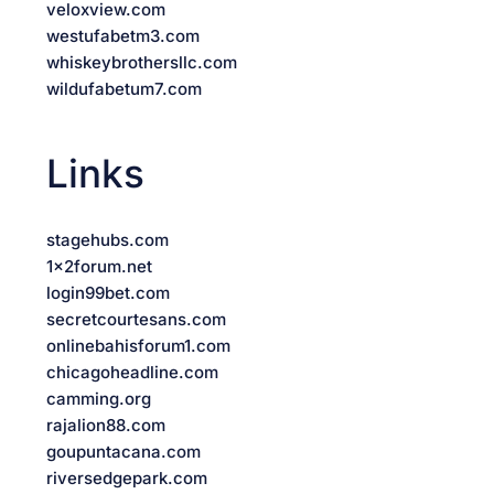
veloxview.com
westufabetm3.com
whiskeybrothersllc.com
wildufabetum7.com
Links
stagehubs.com
1x2forum.net
login99bet.com
secretcourtesans.com
onlinebahisforum1.com
chicagoheadline.com
camming.org
rajalion88.com
goupuntacana.com
riversedgepark.com