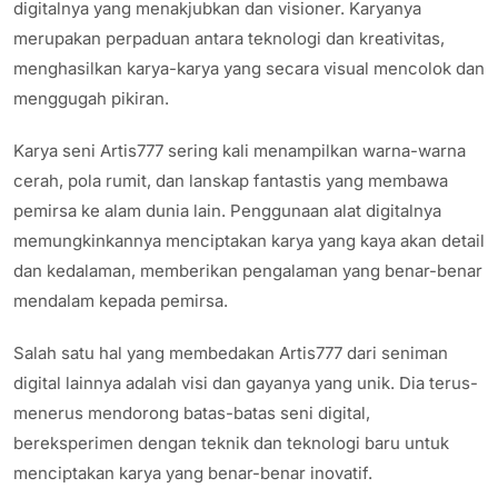
digitalnya yang menakjubkan dan visioner. Karyanya
merupakan perpaduan antara teknologi dan kreativitas,
menghasilkan karya-karya yang secara visual mencolok dan
menggugah pikiran.
Karya seni Artis777 sering kali menampilkan warna-warna
cerah, pola rumit, dan lanskap fantastis yang membawa
pemirsa ke alam dunia lain. Penggunaan alat digitalnya
memungkinkannya menciptakan karya yang kaya akan detail
dan kedalaman, memberikan pengalaman yang benar-benar
mendalam kepada pemirsa.
Salah satu hal yang membedakan Artis777 dari seniman
digital lainnya adalah visi dan gayanya yang unik. Dia terus-
menerus mendorong batas-batas seni digital,
bereksperimen dengan teknik dan teknologi baru untuk
menciptakan karya yang benar-benar inovatif.