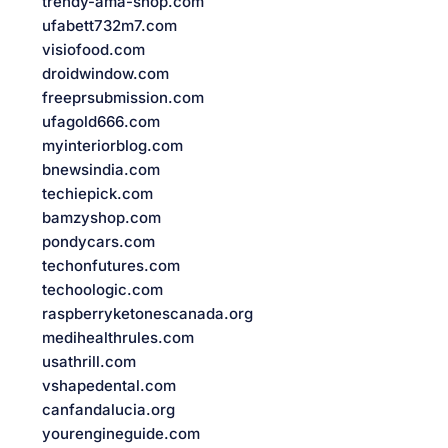
trendy-ama-shop.com
ufabett732m7.com
visiofood.com
droidwindow.com
freeprsubmission.com
ufagold666.com
myinteriorblog.com
bnewsindia.com
techiepick.com
bamzyshop.com
pondycars.com
techonfutures.com
techoologic.com
raspberryketonescanada.org
medihealthrules.com
usathrill.com
vshapedental.com
canfandalucia.org
yourengineguide.com