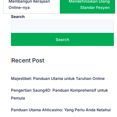
Membangun Kerajaan
Mendefinisikan Ulang
s
Online-nya
Standar Fesyen
Search
t
n
Search
a
v
Recent Post
i
Majestibet: Panduan Utama untuk Taruhan Online
g
Pengertian Saung4D: Panduan Komprehensif untuk
a
Pemula
t
Panduan Utama Ahlicasino: Yang Perlu Anda Ketahui