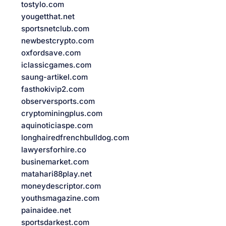
tostylo.com
yougetthat.net
sportsnetclub.com
newbestcrypto.com
oxfordsave.com
iclassicgames.com
saung-artikel.com
fasthokivip2.com
observersports.com
cryptominingplus.com
aquinoticiaspe.com
longhairedfrenchbulldog.com
lawyersforhire.co
businemarket.com
matahari88play.net
moneydescriptor.com
youthsmagazine.com
painaidee.net
sportsdarkest.com