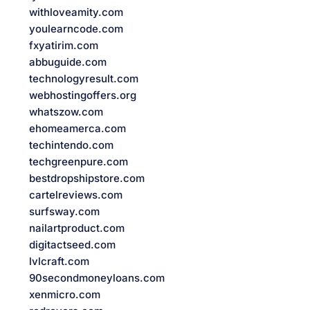
withloveamity.com
youlearncode.com
fxyatirim.com
abbuguide.com
technologyresult.com
webhostingoffers.org
whatszow.com
ehomeamerca.com
techintendo.com
techgreenpure.com
bestdropshipstore.com
cartelreviews.com
surfsway.com
nailartproduct.com
digitactseed.com
lvlcraft.com
90secondmoneyloans.com
xenmicro.com