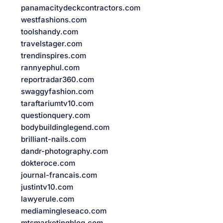
panamacitydeckcontractors.com
westfashions.com
toolshandy.com
travelstager.com
trendinspires.com
rannyephul.com
reportradar360.com
swaggyfashion.com
taraftariumtv10.com
questionquery.com
bodybuildinglegend.com
brilliant-nails.com
dandr-photography.com
dokteroce.com
journal-francais.com
justintv10.com
lawyerule.com
mediamingleseaco.com
mtsmarketingblog.com