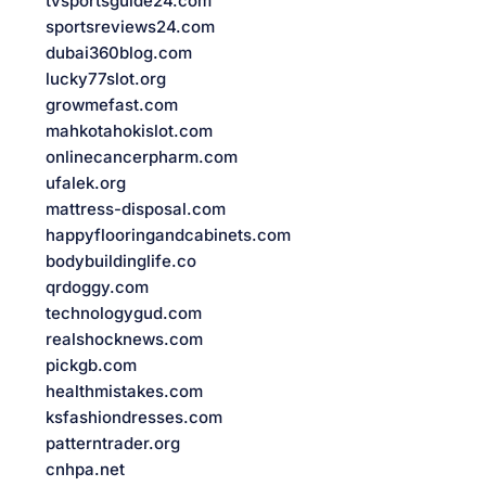
tvsportsguide24.com
sportsreviews24.com
dubai360blog.com
lucky77slot.org
growmefast.com
mahkotahokislot.com
onlinecancerpharm.com
ufalek.org
mattress-disposal.com
happyflooringandcabinets.com
bodybuildinglife.co
qrdoggy.com
technologygud.com
realshocknews.com
pickgb.com
healthmistakes.com
ksfashiondresses.com
patterntrader.org
cnhpa.net