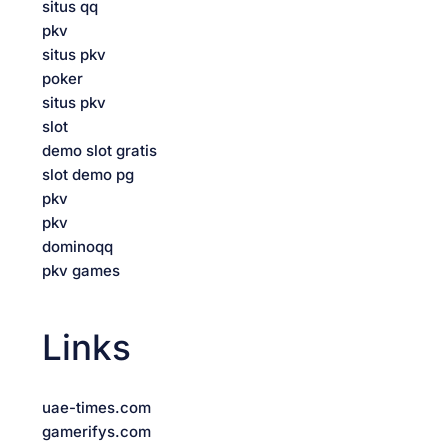
situs qq
pkv
situs pkv
poker
situs pkv
slot
demo slot gratis
slot demo pg
pkv
pkv
dominoqq
pkv games
Links
uae-times.com
gamerifys.com