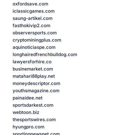
oxfordsave.com
iclassicgames.com
saung-artikel.com
fasthokivip2.com
observersports.com
cryptominingplus.com
aquinoticiaspe.com
longhairedfrenchbulldog.com
lawyersforhire.co
businemarket.com
matahari88play.net
moneydescriptor.com
youthsmagazine.com
painaidee.net
sportsdarkest.com
webtoon.biz
thesportswires.com
hyungpro.com
sportingnewsnet.com