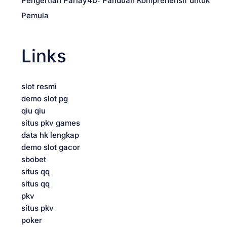
o
Pengertian Parlay4D: Panduan Komprehensif untuk
Pemula
n
Links
slot resmi
demo slot pg
qiu qiu
situs pkv games
data hk lengkap
demo slot gacor
sbobet
situs qq
situs qq
pkv
situs pkv
poker