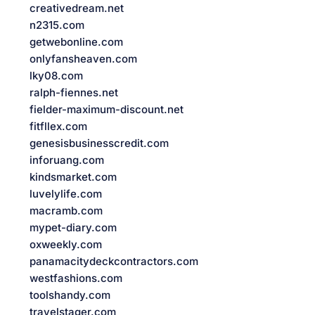
creativedream.net
n2315.com
getwebonline.com
onlyfansheaven.com
lky08.com
ralph-fiennes.net
fielder-maximum-discount.net
fitfllex.com
genesisbusinesscredit.com
inforuang.com
kindsmarket.com
luvelylife.com
macramb.com
mypet-diary.com
oxweekly.com
panamacitydeckcontractors.com
westfashions.com
toolshandy.com
travelstager.com