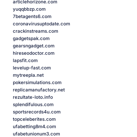
articlehorizone.com
yuqqbbzp.com
7betagents6.com
coronavirusuptodate.com
crackinstreams.com
gadgetspak.com
gearsngadget.com
hireseodoctor.com
lapsfit.com
levelup-fast.com
mytreepla.net
pokersimulations.com
replicamanufactory.net
rezultate-loto.info
splendifulous.com
sportsrecords4u.com
topceleberites.com
ufabetting8m4.com
ufabetunionum3.com