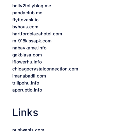
bolly2tollyblog.me
pandaclub.me
flyttevask.io
byhous.com
hartfordplazahotel.com
m-918kissapk.com
nabavkame.info
gakbiasa.com
iflowerhu.info
chicagocrystalconnection.com
imanabadii.com
trilipohu.info
appruptio.info
Links
punjwanis.com