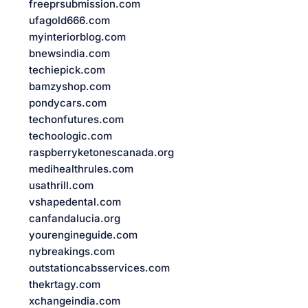
freeprsubmission.com
ufagold666.com
myinteriorblog.com
bnewsindia.com
techiepick.com
bamzyshop.com
pondycars.com
techonfutures.com
techoologic.com
raspberryketonescanada.org
medihealthrules.com
usathrill.com
vshapedental.com
canfandalucia.org
yourengineguide.com
nybreakings.com
outstationcabsservices.com
thekrtagy.com
xchangeindia.com