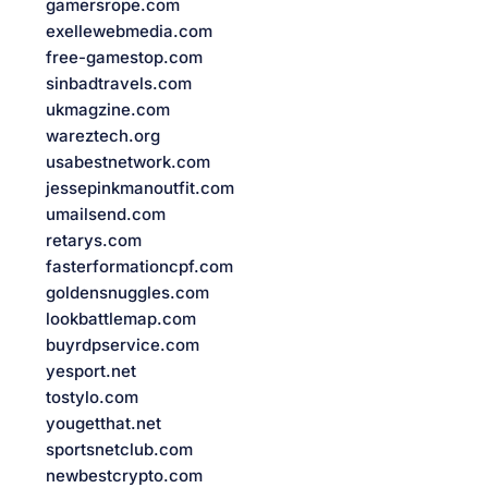
gamersrope.com
exellewebmedia.com
free-gamestop.com
sinbadtravels.com
ukmagzine.com
wareztech.org
usabestnetwork.com
jessepinkmanoutfit.com
umailsend.com
retarys.com
fasterformationcpf.com
goldensnuggles.com
lookbattlemap.com
buyrdpservice.com
yesport.net
tostylo.com
yougetthat.net
sportsnetclub.com
newbestcrypto.com