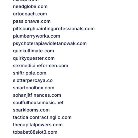
needglobe.com
ortocoach.com
passionawe.com
pittsburghpaintingprofessionals.com
plumberryworks.com
psychoterapiawioletanowak.com
quickultimate.com
quirkyquester.com
sexmedicineformen.com
shiftripple.com
slotterpercaya.co
smartcoolbox.com
sohanjitfinances.com
soulfulhousemusic.net
sparklooms.com
tacticalcontractingllc.com
thecapitalpowers.com
tobabet88slot3.com