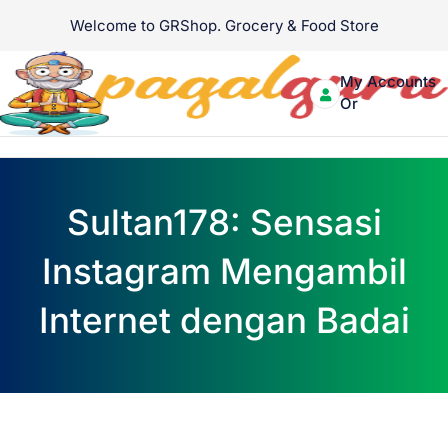
Skip
Welcome to GRShop. Grocery & Food Store
to
About Us
Contact Us
content
My Accounts
Login
Or
Signup
Menu
Sultan178: Sensasi
Instagram Mengambil
Internet dengan Badai