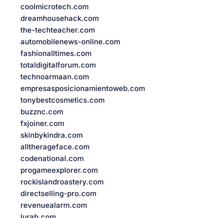
coolmicrotech.com
dreamhousehack.com
the-techteacher.com
automobilenews-online.com
fashionalltimes.com
totaldigitalforum.com
technoarmaan.com
empresasposicionamientoweb.com
tonybestcosmetics.com
buzznc.com
fxjoiner.com
skinbykindra.com
alltherageface.com
codenational.com
progameexplorer.com
rockislandroastery.com
directselling-pro.com
revenuealarm.com
lurab.com