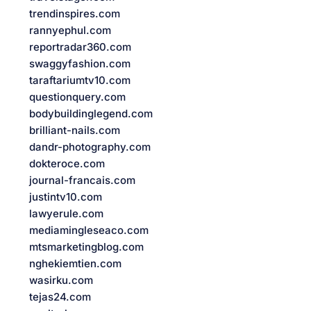
trendinspires.com
rannyephul.com
reportradar360.com
swaggyfashion.com
taraftariumtv10.com
questionquery.com
bodybuildinglegend.com
brilliant-nails.com
dandr-photography.com
dokteroce.com
journal-francais.com
justintv10.com
lawyerule.com
mediamingleseaco.com
mtsmarketingblog.com
nghekiemtien.com
wasirku.com
tejas24.com