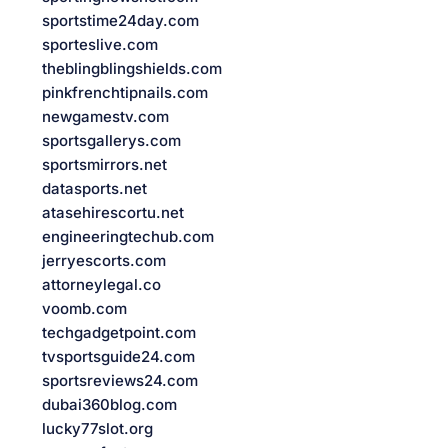
sportstime24day.com
sporteslive.com
theblingblingshields.com
pinkfrenchtipnails.com
newgamestv.com
sportsgallerys.com
sportsmirrors.net
datasports.net
atasehirescortu.net
engineeringtechub.com
jerryescorts.com
attorneylegal.co
voomb.com
techgadgetpoint.com
tvsportsguide24.com
sportsreviews24.com
dubai360blog.com
lucky77slot.org