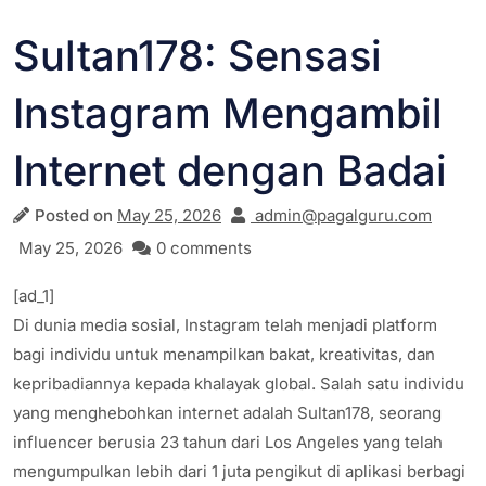
Sultan178: Sensasi
Instagram Mengambil
Internet dengan Badai
Posted on
May 25, 2026
admin@pagalguru.com
May 25, 2026
0 comments
[ad_1]
Di dunia media sosial, Instagram telah menjadi platform
bagi individu untuk menampilkan bakat, kreativitas, dan
kepribadiannya kepada khalayak global. Salah satu individu
yang menghebohkan internet adalah Sultan178, seorang
influencer berusia 23 tahun dari Los Angeles yang telah
mengumpulkan lebih dari 1 juta pengikut di aplikasi berbagi