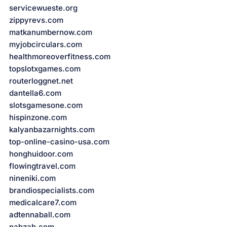
servicewueste.org
zippyrevs.com
matkanumbernow.com
myjobcirculars.com
healthmoreoverfitness.com
topslotxgames.com
routerloggnet.net
dantella6.com
slotsgamesone.com
hispinzone.com
kalyanbazarnights.com
top-online-casino-usa.com
honghuidoor.com
flowingtravel.com
nineniki.com
brandiospecialists.com
medicalcare7.com
adtennaball.com
nabzah.com