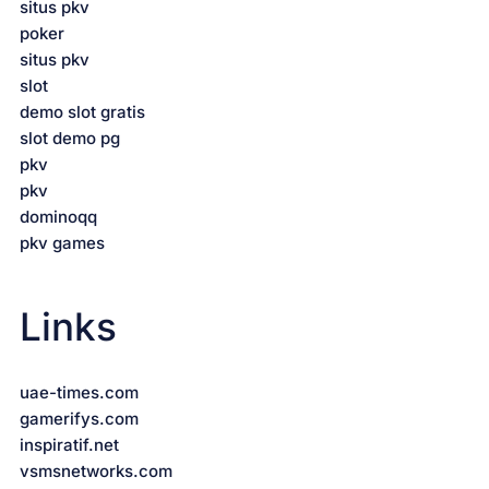
situs pkv
poker
situs pkv
slot
demo slot gratis
slot demo pg
pkv
pkv
dominoqq
pkv games
Links
uae-times.com
gamerifys.com
inspiratif.net
vsmsnetworks.com