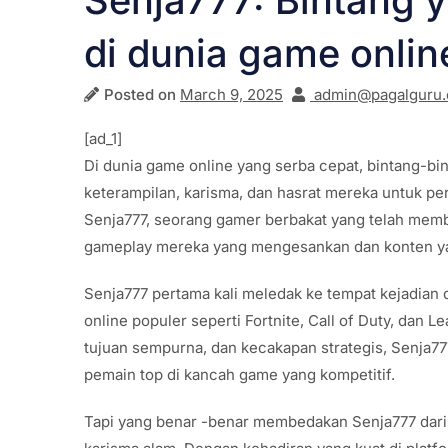
Senja777: Bintang 
di dunia game onlin
Posted on
March 9, 2025
admin@pagalguru
[ad_1]
Di dunia game online yang serba cepat, bintang-b
keterampilan, karisma, dan hasrat mereka untuk pe
Senja777, seorang gamer berbakat yang telah mem
gameplay mereka yang mengesankan dan konten y
Senja777 pertama kali meledak ke tempat kejadia
online populer seperti Fortnite, Call of Duty, dan L
tujuan sempurna, dan kecakapan strategis, Senja7
pemain top di kancah game yang kompetitif.
Tapi yang benar -benar membedakan Senja777 dari 