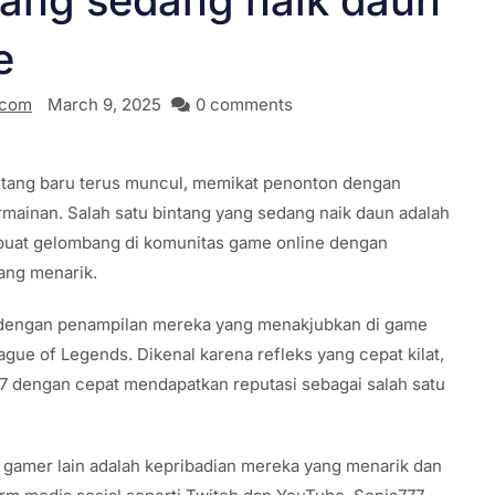
yang sedang naik daun
e
.com
March 9, 2025
0 comments
intang baru terus muncul, memikat penonton dengan
rmainan. Salah satu bintang yang sedang naik daun adalah
buat gelombang di komunitas game online dengan
ang menarik.
n dengan penampilan mereka yang menakjubkan di game
eague of Legends. Dikenal karena refleks yang cepat kilat,
77 dengan cepat mendapatkan reputasi sebagai salah satu
gamer lain adalah kepribadian mereka yang menarik dan