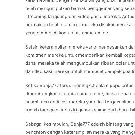
karisma alam. Dengan kehadiran yang kuat di platf
telah mengumpulkan banyak penggemar yang setia
streaming langsung dan video game mereka. Antus
permainan telah membuat mereka disukai mereka b
yang dicintai di komunitas game online.
Selain keterampilan mereka yang mengesankan dan 
komitmen mereka untuk memberikan kembali kepada
dana, mereka telah mengumpulkan ribuan dolar unt
dan dedikasi mereka untuk membuat dampak positif
Ketika Senja777 terus meningkat dalam popularitas
diperhitungkan di dunia game online, masa depan m
hasrat, dan dedikasi mereka yang tak tergoyahkan 
rumah tangga di industri game selama bertahun -ta
Sebagai kesimpulan, Senja777 adalah bintang yang
penonton dengan keterampilan mereka yang menge