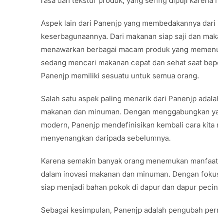
rasa dan tekstur produk, yang sering dipuji karena
Aspek lain dari Panenjp yang membedakannya dari
keserbagunaannya. Dari makanan siap saji dan ma
menawarkan berbagai macam produk yang memenuhi
sedang mencari makanan cepat dan sehat saat bep
Panenjp memiliki sesuatu untuk semua orang.
Salah satu aspek paling menarik dari Panenjp adala
makanan dan minuman. Dengan menggabungkan yan
modern, Panenjp mendefinisikan kembali cara kit
menyenangkan daripada sebelumnya.
Karena semakin banyak orang menemukan manfaat P
dalam inovasi makanan dan minuman. Dengan fokus 
siap menjadi bahan pokok di dapur dan dapur pecin
Sebagai kesimpulan, Panenjp adalah pengubah per