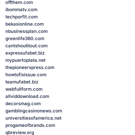
offthem.com
ibommatv.com
techporfit.com
bekasionline.com
nbusinessplan.com
greenlife360.com
cantshoutitout.com
expressufabet.biz
mypuertoplata.net
thepioneerxpress.com
howtofixissue.com
teamufabet.biz
webfullform.com
allviddownload.com
decorsmag.com
gamblingcasinonews.com
universitiesofamerica.net
progameofbrands.com
qbreview.org