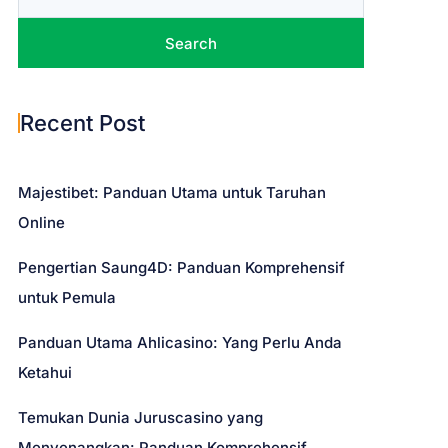
Search
Recent Post
Majestibet: Panduan Utama untuk Taruhan
Online
Pengertian Saung4D: Panduan Komprehensif
untuk Pemula
Panduan Utama Ahlicasino: Yang Perlu Anda
Ketahui
Temukan Dunia Juruscasino yang
Menyenangkan: Panduan Komprehensif