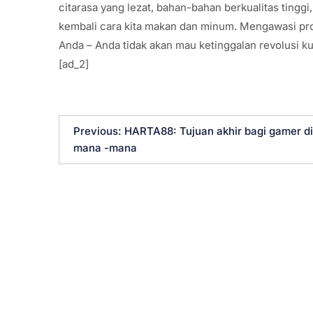
citarasa yang lezat, bahan-bahan berkualitas ting
kembali cara kita makan dan minum. Mengawasi prod
Anda – Anda tidak akan mau ketinggalan revolusi kul
[ad_2]
P
Previous:
HARTA88: Tujuan akhir bagi gamer di
mana -mana
o
s
t
n
a