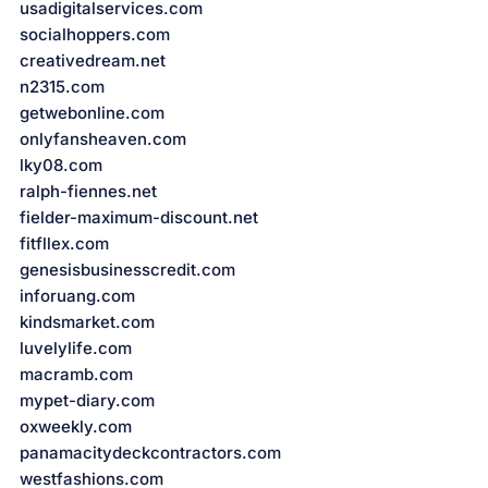
usadigitalservices.com
socialhoppers.com
creativedream.net
n2315.com
getwebonline.com
onlyfansheaven.com
lky08.com
ralph-fiennes.net
fielder-maximum-discount.net
fitfllex.com
genesisbusinesscredit.com
inforuang.com
kindsmarket.com
luvelylife.com
macramb.com
mypet-diary.com
oxweekly.com
panamacitydeckcontractors.com
westfashions.com