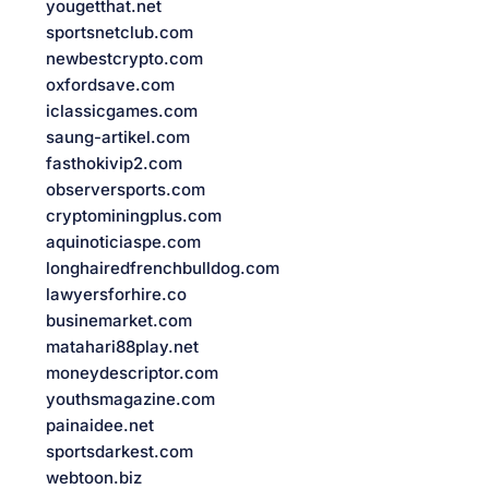
yougetthat.net
sportsnetclub.com
newbestcrypto.com
oxfordsave.com
iclassicgames.com
saung-artikel.com
fasthokivip2.com
observersports.com
cryptominingplus.com
aquinoticiaspe.com
longhairedfrenchbulldog.com
lawyersforhire.co
businemarket.com
matahari88play.net
moneydescriptor.com
youthsmagazine.com
painaidee.net
sportsdarkest.com
webtoon.biz