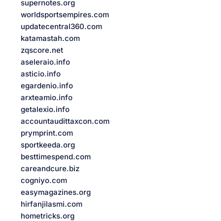
supernotes.org
worldsportsempires.com
updatecentral360.com
katamastah.com
zqscore.net
aseleraio.info
asticio.info
egardenio.info
arxteamio.info
getalexio.info
accountaudittaxcon.com
prymprint.com
sportkeeda.org
besttimespend.com
careandcure.biz
cogniyo.com
easymagazines.org
hirfanjilasmi.com
hometricks.org