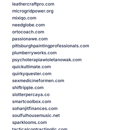
leathercraftpro.com
microgridpower.org
mixiqo.com
needglobe.com
ortocoach.com
passionawe.com
pittsburghpaintingprofessionals.com
plumberryworks.com
psychoterapiawioletanowak.com
quickultimate.com
quirkyquester.com
sexmedicineformen.com
shiftripple.com
slotterpercaya.co
smartcoolbox.com
sohanjitfinances.com
soulfulhousemusic.net
sparklooms.com
tacticalcontractingllc.com