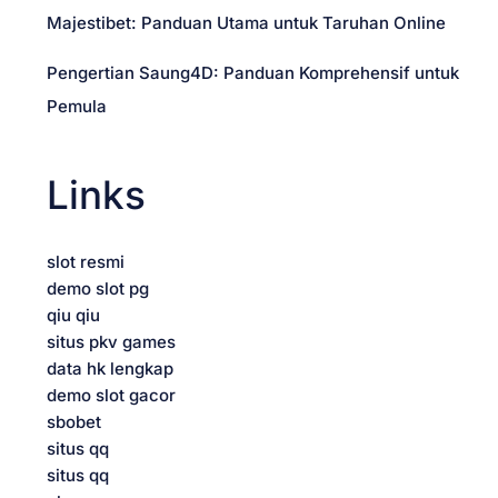
t
Majestibet: Panduan Utama untuk Taruhan Online
Pengertian Saung4D: Panduan Komprehensif untuk
i
Pemula
o
Links
n
slot resmi
demo slot pg
qiu qiu
situs pkv games
data hk lengkap
demo slot gacor
sbobet
situs qq
situs qq