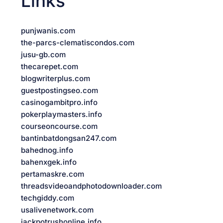
Links
punjwanis.com
the-parcs-clematiscondos.com
jusu-gb.com
thecarepet.com
blogwriterplus.com
guestpostingseo.com
casinogambitpro.info
pokerplaymasters.info
courseoncourse.com
bantinbatdongsan247.com
bahednog.info
bahenxgek.info
pertamaskre.com
threadsvideoandphotodownloader.com
techgiddy.com
usalivenetwork.com
jackpotrushonline.info