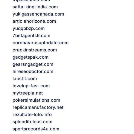
satta-king-india.com
yukigassencanada.com
articlehorizone.com
yuqqbbzp.com
7betagents6.com
coronavirusuptodate.com
crackinstreams.com
gadgetspak.com
gearsngadget.com
hireseodoctor.com
lapsfit.com
levelup-fast.com
mytreepla.net
pokersimulations.com
replicamanufactory.net
rezultate-loto.info
splendifulous.com
sportsrecords4u.com