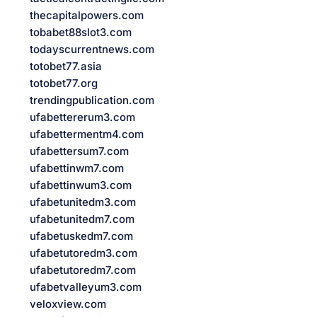
thecapitalpowers.com
tobabet88slot3.com
todayscurrentnews.com
totobet77.asia
totobet77.org
trendingpublication.com
ufabettererum3.com
ufabettermentm4.com
ufabettersum7.com
ufabettinwm7.com
ufabettinwum3.com
ufabetunitedm3.com
ufabetunitedm7.com
ufabetuskedm7.com
ufabetutoredm3.com
ufabetutoredm7.com
ufabetvalleyum3.com
veloxview.com