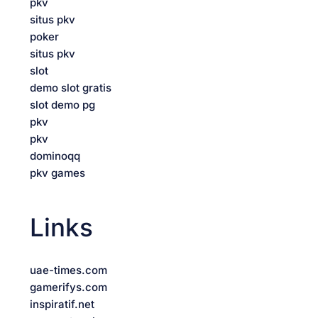
pkv
situs pkv
poker
situs pkv
slot
demo slot gratis
slot demo pg
pkv
pkv
dominoqq
pkv games
Links
uae-times.com
gamerifys.com
inspiratif.net