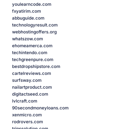
youlearncode.com
fxyatirim.com
abbuguide.com
technologyresult.com
webhostingoffers.org
whatszow.com
ehomeamerca.com
techintendo.com
techgreenpure.com
bestdropshipstore.com
cartelreviews.com
surfsway.com
nailartproduct.com
digitactseed.com
lvlcraft.com
90secondmoneyloans.com
xenmicro.com
rodrovers.com
tripssolution.com