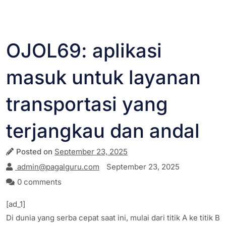
OJOL69: aplikasi
masuk untuk layanan
transportasi yang
terjangkau dan andal
Posted on
September 23, 2025
admin@pagalguru.com
September 23, 2025
0 comments
[ad_1]
Di dunia yang serba cepat saat ini, mulai dari titik A ke titik B