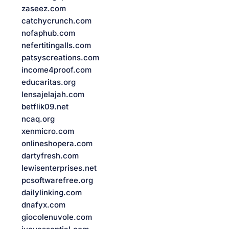
zaseez.com
catchycrunch.com
nofaphub.com
nefertitingalls.com
patsyscreations.com
income4proof.com
educaritas.org
lensajelajah.com
betflik09.net
ncaq.org
xenmicro.com
onlineshopera.com
dartyfresh.com
lewisenterprises.net
pcsoftwarefree.org
dailylinking.com
dnafyx.com
giocolenuvole.com