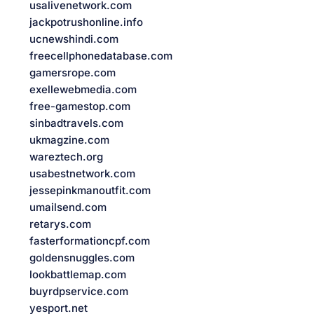
usalivenetwork.com
jackpotrushonline.info
ucnewshindi.com
freecellphonedatabase.com
gamersrope.com
exellewebmedia.com
free-gamestop.com
sinbadtravels.com
ukmagzine.com
wareztech.org
usabestnetwork.com
jessepinkmanoutfit.com
umailsend.com
retarys.com
fasterformationcpf.com
goldensnuggles.com
lookbattlemap.com
buyrdpservice.com
yesport.net