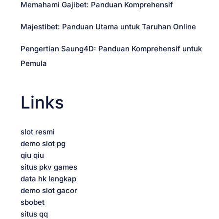
a
Memahami Gajibet: Panduan Komprehensif
t
Majestibet: Panduan Utama untuk Taruhan Online
Pengertian Saung4D: Panduan Komprehensif untuk
i
Pemula
o
Links
n
slot resmi
demo slot pg
qiu qiu
situs pkv games
data hk lengkap
demo slot gacor
sbobet
situs qq