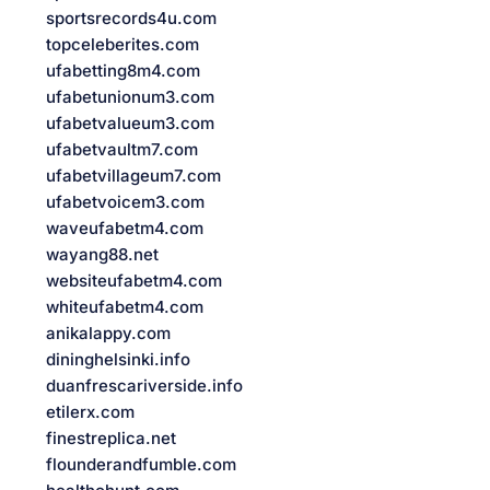
sportsrecords4u.com
topceleberites.com
ufabetting8m4.com
ufabetunionum3.com
ufabetvalueum3.com
ufabetvaultm7.com
ufabetvillageum7.com
ufabetvoicem3.com
waveufabetm4.com
wayang88.net
websiteufabetm4.com
whiteufabetm4.com
anikalappy.com
dininghelsinki.info
duanfrescariverside.info
etilerx.com
finestreplica.net
flounderandfumble.com