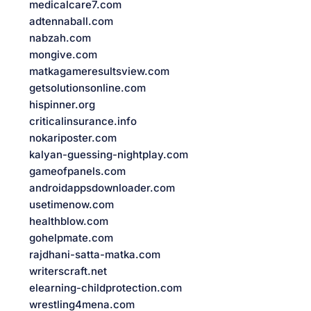
medicalcare7.com
adtennaball.com
nabzah.com
mongive.com
matkagameresultsview.com
getsolutionsonline.com
hispinner.org
criticalinsurance.info
nokariposter.com
kalyan-guessing-nightplay.com
gameofpanels.com
androidappsdownloader.com
usetimenow.com
healthblow.com
gohelpmate.com
rajdhani-satta-matka.com
writerscraft.net
elearning-childprotection.com
wrestling4mena.com