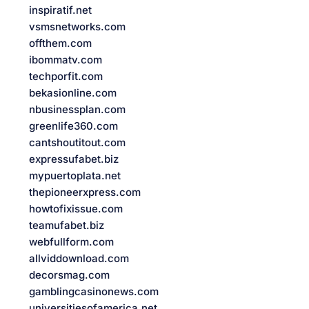
inspiratif.net
vsmsnetworks.com
offthem.com
ibommatv.com
techporfit.com
bekasionline.com
nbusinessplan.com
greenlife360.com
cantshoutitout.com
expressufabet.biz
mypuertoplata.net
thepioneerxpress.com
howtofixissue.com
teamufabet.biz
webfullform.com
allviddownload.com
decorsmag.com
gamblingcasinonews.com
universitiesofamerica.net