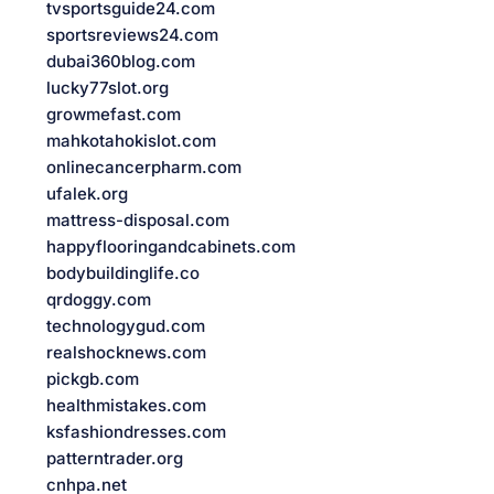
tvsportsguide24.com
sportsreviews24.com
dubai360blog.com
lucky77slot.org
growmefast.com
mahkotahokislot.com
onlinecancerpharm.com
ufalek.org
mattress-disposal.com
happyflooringandcabinets.com
bodybuildinglife.co
qrdoggy.com
technologygud.com
realshocknews.com
pickgb.com
healthmistakes.com
ksfashiondresses.com
patterntrader.org
cnhpa.net