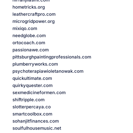
hometricks.org
leathercraftpro.com
microgridpower.org
mixiqo.com
needglobe.com
ortocoach.com
passionawe.com
pittsburghpaintingprofessionals.com
plumberryworks.com
psychoterapiawioletanowak.com
quickultimate.com
quirkyquester.com
sexmedicineformen.com
shiftripple.com
slotterpercaya.co
smartcoolbox.com
sohanjitfinances.com
soulfulhousemusic.net