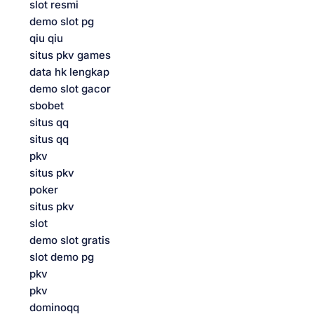
slot resmi
demo slot pg
qiu qiu
situs pkv games
data hk lengkap
demo slot gacor
sbobet
situs qq
situs qq
pkv
situs pkv
poker
situs pkv
slot
demo slot gratis
slot demo pg
pkv
pkv
dominoqq