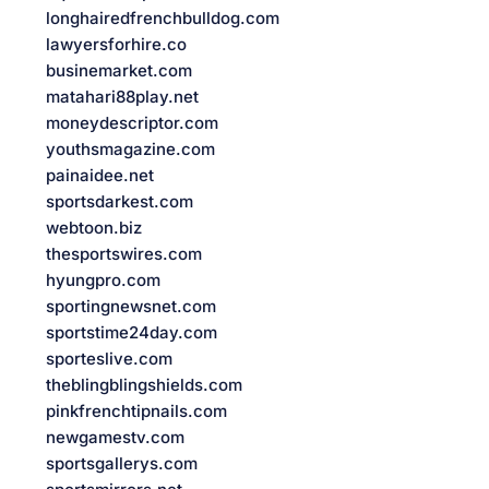
longhairedfrenchbulldog.com
lawyersforhire.co
businemarket.com
matahari88play.net
moneydescriptor.com
youthsmagazine.com
painaidee.net
sportsdarkest.com
webtoon.biz
thesportswires.com
hyungpro.com
sportingnewsnet.com
sportstime24day.com
sporteslive.com
theblingblingshields.com
pinkfrenchtipnails.com
newgamestv.com
sportsgallerys.com