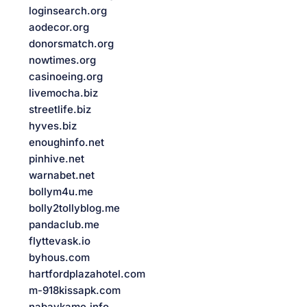
loginsearch.org
aodecor.org
donorsmatch.org
nowtimes.org
casinoeing.org
livemocha.biz
streetlife.biz
hyves.biz
enoughinfo.net
pinhive.net
warnabet.net
bollym4u.me
bolly2tollyblog.me
pandaclub.me
flyttevask.io
byhous.com
hartfordplazahotel.com
m-918kissapk.com
nabavkame.info