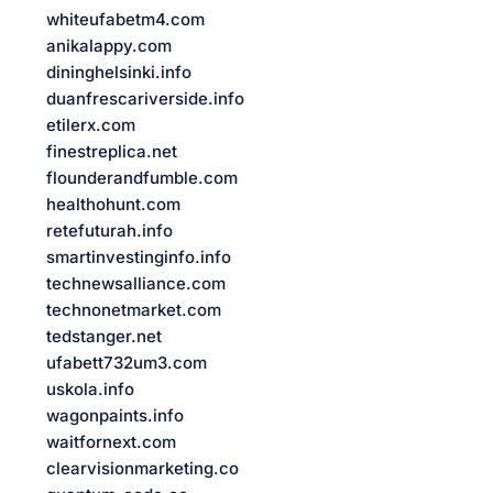
whiteufabetm4.com
anikalappy.com
dininghelsinki.info
duanfrescariverside.info
etilerx.com
finestreplica.net
flounderandfumble.com
healthohunt.com
retefuturah.info
smartinvestinginfo.info
technewsalliance.com
technonetmarket.com
tedstanger.net
ufabett732um3.com
uskola.info
wagonpaints.info
waitfornext.com
clearvisionmarketing.co