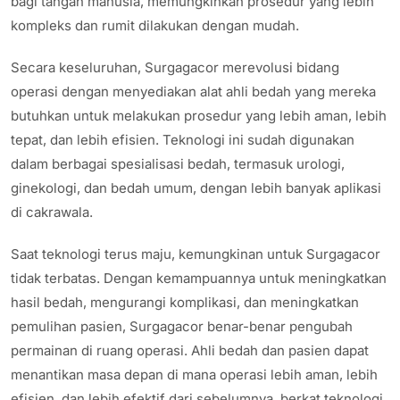
bagi tangan manusia, memungkinkan prosedur yang lebih
kompleks dan rumit dilakukan dengan mudah.
Secara keseluruhan, Surgagacor merevolusi bidang
operasi dengan menyediakan alat ahli bedah yang mereka
butuhkan untuk melakukan prosedur yang lebih aman, lebih
tepat, dan lebih efisien. Teknologi ini sudah digunakan
dalam berbagai spesialisasi bedah, termasuk urologi,
ginekologi, dan bedah umum, dengan lebih banyak aplikasi
di cakrawala.
Saat teknologi terus maju, kemungkinan untuk Surgagacor
tidak terbatas. Dengan kemampuannya untuk meningkatkan
hasil bedah, mengurangi komplikasi, dan meningkatkan
pemulihan pasien, Surgagacor benar-benar pengubah
permainan di ruang operasi. Ahli bedah dan pasien dapat
menantikan masa depan di mana operasi lebih aman, lebih
efisien, dan lebih efektif dari sebelumnya, berkat teknologi