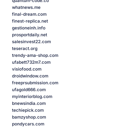
quantum-code.co
whatnews.me
final-dream.com
finest-replica.net
gestioneinh.info
prosportdaily.net
salesinvest22.com
teseract.org
trendy-ama-shop.com
ufabett732m7.com
visiofood.com
droidwindow.com
freeprsubmission.com
ufagold666.com
myinteriorblog.com
bnewsindia.com
techiepick.com
bamzyshop.com
pondycars.com