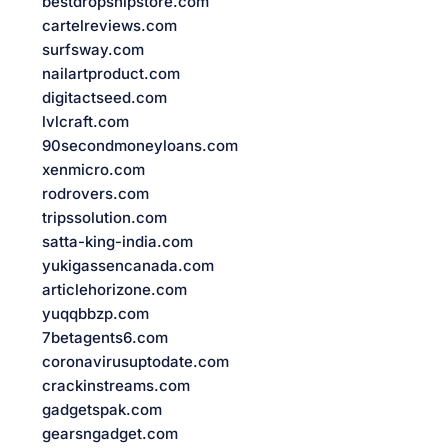
bestdropshipstore.com
cartelreviews.com
surfsway.com
nailartproduct.com
digitactseed.com
lvlcraft.com
90secondmoneyloans.com
xenmicro.com
rodrovers.com
tripssolution.com
satta-king-india.com
yukigassencanada.com
articlehorizone.com
yuqqbbzp.com
7betagents6.com
coronavirusuptodate.com
crackinstreams.com
gadgetspak.com
gearsngadget.com