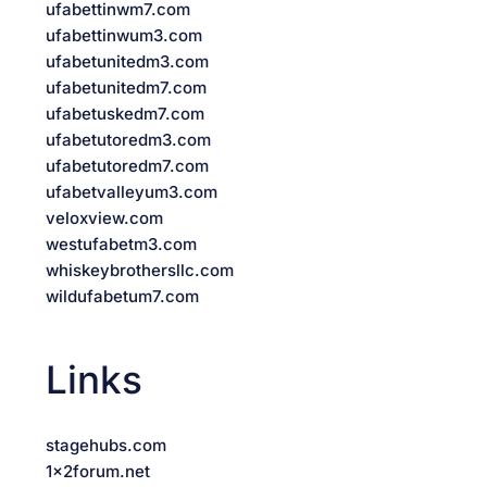
ufabettinwm7.com
ufabettinwum3.com
ufabetunitedm3.com
ufabetunitedm7.com
ufabetuskedm7.com
ufabetutoredm3.com
ufabetutoredm7.com
ufabetvalleyum3.com
veloxview.com
westufabetm3.com
whiskeybrothersllc.com
wildufabetum7.com
Links
stagehubs.com
1x2forum.net