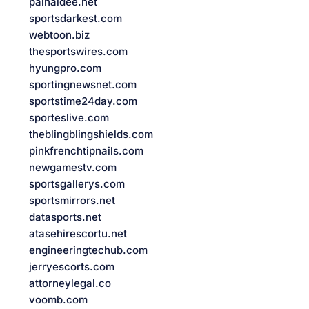
painaidee.net
sportsdarkest.com
webtoon.biz
thesportswires.com
hyungpro.com
sportingnewsnet.com
sportstime24day.com
sporteslive.com
theblingblingshields.com
pinkfrenchtipnails.com
newgamestv.com
sportsgallerys.com
sportsmirrors.net
datasports.net
atasehirescortu.net
engineeringtechub.com
jerryescorts.com
attorneylegal.co
voomb.com