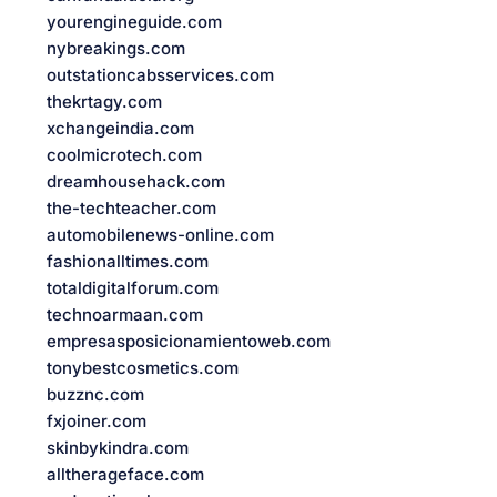
yourengineguide.com
nybreakings.com
outstationcabsservices.com
thekrtagy.com
xchangeindia.com
coolmicrotech.com
dreamhousehack.com
the-techteacher.com
automobilenews-online.com
fashionalltimes.com
totaldigitalforum.com
technoarmaan.com
empresasposicionamientoweb.com
tonybestcosmetics.com
buzznc.com
fxjoiner.com
skinbykindra.com
alltherageface.com