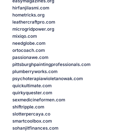
easymagazines.org
hirfanjilasmi.com
hometricks.org
leathercraftpro.com
microgridpower.org
mixiqo.com
needglobe.com
ortocoach.com
passionawe.com
pittsburghpaintingprofessionals.com
plumberryworks.com
psychoterapiawioletanowak.com
quickultimate.com
quirkyquester.com
sexmedicineformen.com
shiftripple.com
slotterpercaya.co
smartcoolbox.com
sohanjitfinances.com