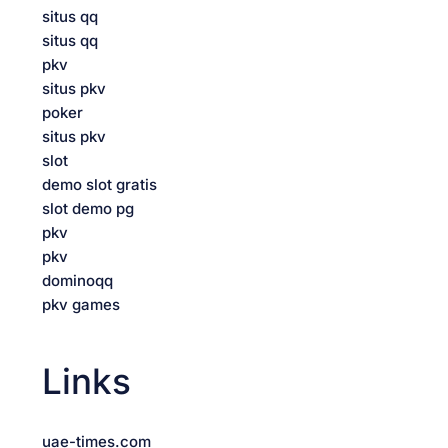
situs qq
situs qq
pkv
situs pkv
poker
situs pkv
slot
demo slot gratis
slot demo pg
pkv
pkv
dominoqq
pkv games
Links
uae-times.com