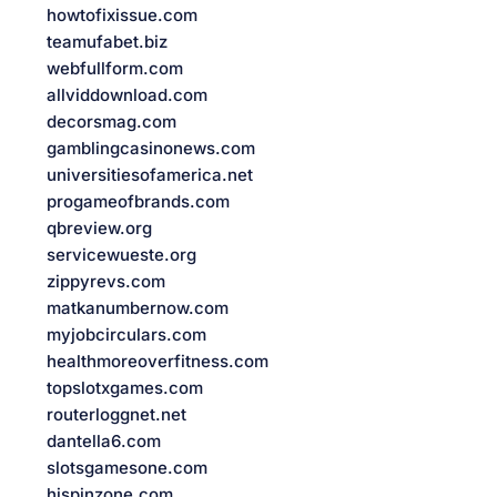
howtofixissue.com
teamufabet.biz
webfullform.com
allviddownload.com
decorsmag.com
gamblingcasinonews.com
universitiesofamerica.net
progameofbrands.com
qbreview.org
servicewueste.org
zippyrevs.com
matkanumbernow.com
myjobcirculars.com
healthmoreoverfitness.com
topslotxgames.com
routerloggnet.net
dantella6.com
slotsgamesone.com
hispinzone.com