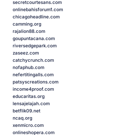
secretcourtesans.com
onlinebahisforum1.com
chicagoheadline.com
camming.org
rajalion88.com
goupuntacana.com
riversedgepark.com
zaseez.com
catchycrunch.com
nofaphub.com
nefertitingalls.com
patsyscreations.com
income4proof.com
educaritas.org
lensajelajah.com
betflik09.net
ncaq.org
xenmicro.com
onlineshopera.com