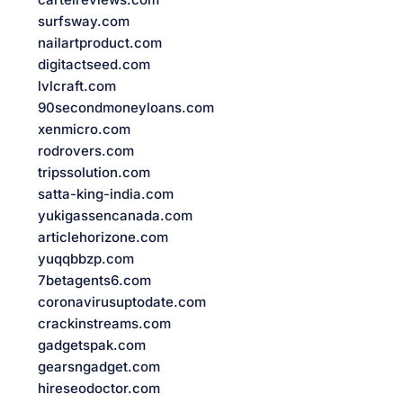
surfsway.com
nailartproduct.com
digitactseed.com
lvlcraft.com
90secondmoneyloans.com
xenmicro.com
rodrovers.com
tripssolution.com
satta-king-india.com
yukigassencanada.com
articlehorizone.com
yuqqbbzp.com
7betagents6.com
coronavirusuptodate.com
crackinstreams.com
gadgetspak.com
gearsngadget.com
hireseodoctor.com