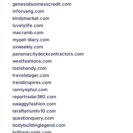
genesisbusinesscredit.com
inforuang.com
kindsmarket.com
luvelylife.com
macramb.com
mypet-diary.com
oxweekly.com
panamacitydeckcontractors.com
westfashions.com
toolshandy.com
travelstager.com
trendinspires.com
rannyephul.com
reportradar360.com
swaggyfashion.com
taraftariumtv10.com
questionquery.com
bodybuildinglegend.com
brilliant-nails.com