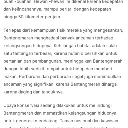
buah -buahan. Hewan -hewan ini dikenal karena kecepatan
dan kelincahannya, mampu berlari dengan kecepatan
hingga 50 kilometer per jam.
Terlepas dari kemampuan fisik mereka yang mengesankan,
Bantengmerah menghadapi banyak ancaman terhadap
kelangsungan hidupnya. Kehilangan habitat adalah salah
satu tantangan terbesar, karena hutan dibersihkan untuk
pertanian dan pembangunan, meninggalkan Bantengmerah
dengan lebih sedikit tempat untuk hidup dan memberi
makan. Perburuan dan perburuan ilegal juga menimbulkan
ancaman yang signifikan, karena Bantengmerah dihargai
karena daging dan tanduknya.
Upaya konservasi sedang dilakukan untuk melindungi
Bantengmerah dan memastikan kelangsungan hidupnya
untuk generasi mendatang. Taman nasional dan kawasan