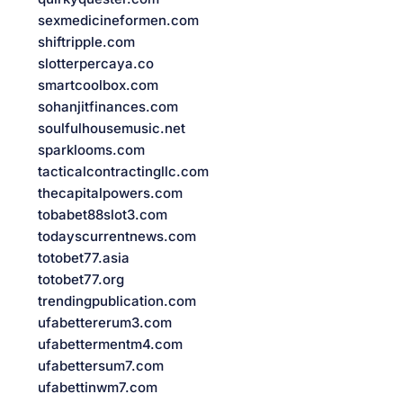
sexmedicineformen.com
shiftripple.com
slotterpercaya.co
smartcoolbox.com
sohanjitfinances.com
soulfulhousemusic.net
sparklooms.com
tacticalcontractingllc.com
thecapitalpowers.com
tobabet88slot3.com
todayscurrentnews.com
totobet77.asia
totobet77.org
trendingpublication.com
ufabettererum3.com
ufabettermentm4.com
ufabettersum7.com
ufabettinwm7.com