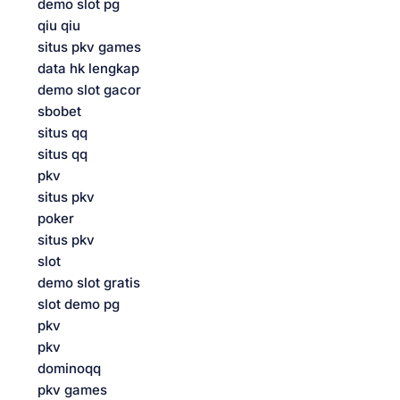
demo slot pg
qiu qiu
situs pkv games
data hk lengkap
demo slot gacor
sbobet
situs qq
situs qq
pkv
situs pkv
poker
situs pkv
slot
demo slot gratis
slot demo pg
pkv
pkv
dominoqq
pkv games