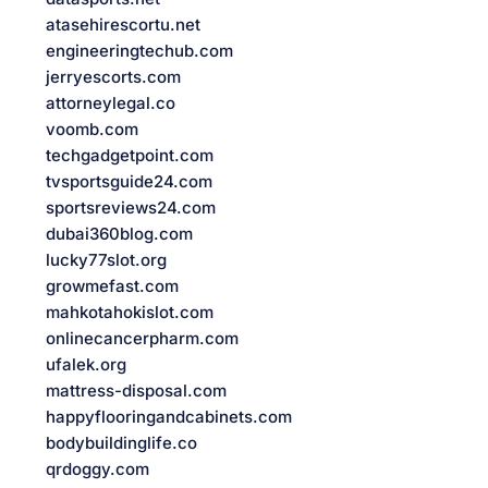
atasehirescortu.net
engineeringtechub.com
jerryescorts.com
attorneylegal.co
voomb.com
techgadgetpoint.com
tvsportsguide24.com
sportsreviews24.com
dubai360blog.com
lucky77slot.org
growmefast.com
mahkotahokislot.com
onlinecancerpharm.com
ufalek.org
mattress-disposal.com
happyflooringandcabinets.com
bodybuildinglife.co
qrdoggy.com