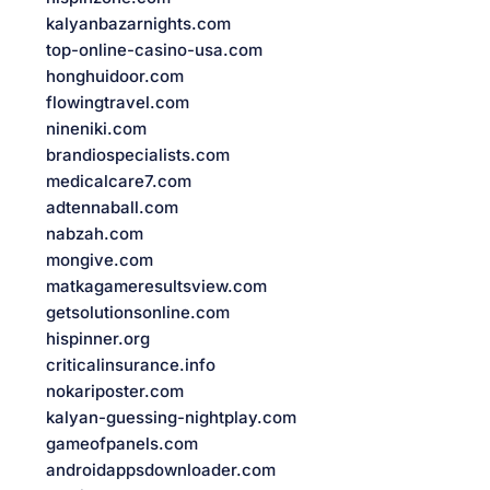
kalyanbazarnights.com
top-online-casino-usa.com
honghuidoor.com
flowingtravel.com
nineniki.com
brandiospecialists.com
medicalcare7.com
adtennaball.com
nabzah.com
mongive.com
matkagameresultsview.com
getsolutionsonline.com
hispinner.org
criticalinsurance.info
nokariposter.com
kalyan-guessing-nightplay.com
gameofpanels.com
androidappsdownloader.com