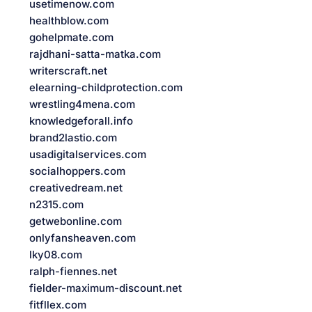
usetimenow.com
healthblow.com
gohelpmate.com
rajdhani-satta-matka.com
writerscraft.net
elearning-childprotection.com
wrestling4mena.com
knowledgeforall.info
brand2lastio.com
usadigitalservices.com
socialhoppers.com
creativedream.net
n2315.com
getwebonline.com
onlyfansheaven.com
lky08.com
ralph-fiennes.net
fielder-maximum-discount.net
fitfllex.com