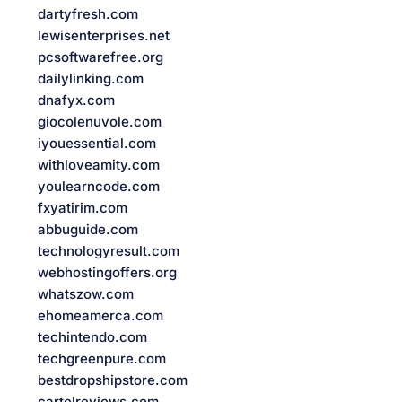
dartyfresh.com
lewisenterprises.net
pcsoftwarefree.org
dailylinking.com
dnafyx.com
giocolenuvole.com
iyouessential.com
withloveamity.com
youlearncode.com
fxyatirim.com
abbuguide.com
technologyresult.com
webhostingoffers.org
whatszow.com
ehomeamerca.com
techintendo.com
techgreenpure.com
bestdropshipstore.com
cartelreviews.com