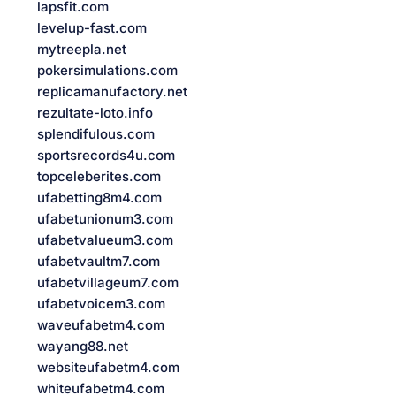
lapsfit.com
levelup-fast.com
mytreepla.net
pokersimulations.com
replicamanufactory.net
rezultate-loto.info
splendifulous.com
sportsrecords4u.com
topceleberites.com
ufabetting8m4.com
ufabetunionum3.com
ufabetvalueum3.com
ufabetvaultm7.com
ufabetvillageum7.com
ufabetvoicem3.com
waveufabetm4.com
wayang88.net
websiteufabetm4.com
whiteufabetm4.com