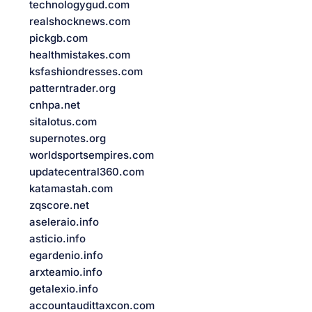
technologygud.com
realshocknews.com
pickgb.com
healthmistakes.com
ksfashiondresses.com
patterntrader.org
cnhpa.net
sitalotus.com
supernotes.org
worldsportsempires.com
updatecentral360.com
katamastah.com
zqscore.net
aseleraio.info
asticio.info
egardenio.info
arxteamio.info
getalexio.info
accountaudittaxcon.com