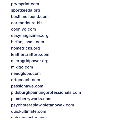
prymprint.com
sportkeeda.org
besttimespend.com
careandcure.biz
cogniyo.com
easymagazines.org
hirfanjilasmi.com
hometricks.org
leathercraftpro.com
microgridpower.org
mixiqo.com
needglobe.com
ortocoach.com
passionawe.com
pittsburghpaintingprofessionals.com
plumberryworks.com
psychoterapiawioletanowak.com
quickultimate.com
quirkyquester.com