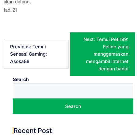
akan datang.
[ad_2]
P
Next:
Temui Petir99:
Previous:
Temui
Feline yang
o
Sensasi Gaming:
menggemaskan
Asoka88
mengambil internet
s
dengan badai
Search
t
n
Search
a
v
Recent Post