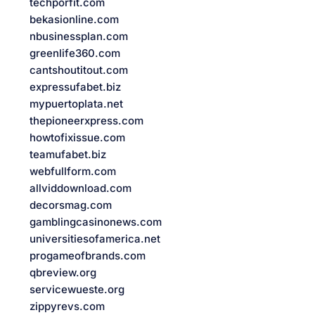
techporfit.com
bekasionline.com
nbusinessplan.com
greenlife360.com
cantshoutitout.com
expressufabet.biz
mypuertoplata.net
thepioneerxpress.com
howtofixissue.com
teamufabet.biz
webfullform.com
allviddownload.com
decorsmag.com
gamblingcasinonews.com
universitiesofamerica.net
progameofbrands.com
qbreview.org
servicewueste.org
zippyrevs.com