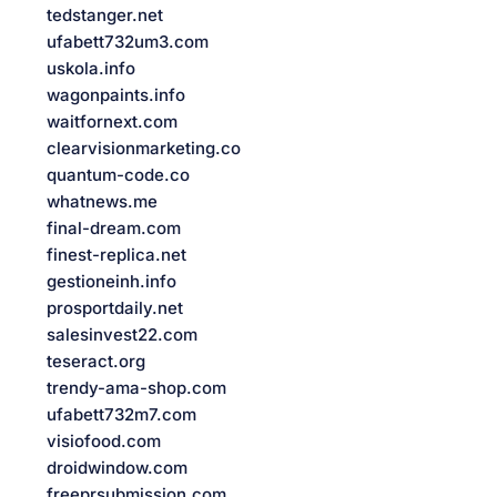
tedstanger.net
ufabett732um3.com
uskola.info
wagonpaints.info
waitfornext.com
clearvisionmarketing.co
quantum-code.co
whatnews.me
final-dream.com
finest-replica.net
gestioneinh.info
prosportdaily.net
salesinvest22.com
teseract.org
trendy-ama-shop.com
ufabett732m7.com
visiofood.com
droidwindow.com
freeprsubmission.com