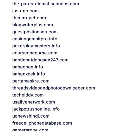
the-parcs-clematiscondos.com
jusu-gb.com
thecarepet.com
blogwriterplus.com
guestpostingseo.com
casinogambitpro.info
pokerplaymasters.info
courseoncourse.com
bantinbatdongsan247.com
bahednog.info
bahenxgek.info
pertamaskre.com
threadsvideoandphotodownloader.com
techgiddy.com
usalivenetwork.com
jackpotrushonline.info
ucnewshindi.com
freecellphonedatabase.com
gamersrope.com