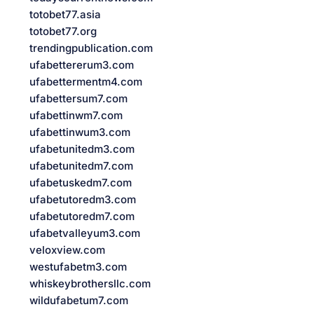
totobet77.asia
totobet77.org
trendingpublication.com
ufabettererum3.com
ufabettermentm4.com
ufabettersum7.com
ufabettinwm7.com
ufabettinwum3.com
ufabetunitedm3.com
ufabetunitedm7.com
ufabetuskedm7.com
ufabetutoredm3.com
ufabetutoredm7.com
ufabetvalleyum3.com
veloxview.com
westufabetm3.com
whiskeybrothersllc.com
wildufabetum7.com