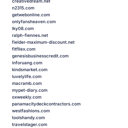
creativedream.net
n2315.com
getwebonline.com
onlyfansheaven.com
lky08.com
ralph-fiennes.net
fielder-maximum-discount.net
fitfllex.com
genesisbusinesscredit.com
inforuang.com
kindsmarket.com
luvelylife.com
macramb.com
mypet-diary.com
oxweekly.com
panamacitydeckcontractors.com
westfashions.com
toolshandy.com
travelstager.com