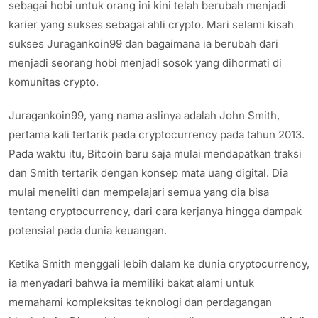
sebagai hobi untuk orang ini kini telah berubah menjadi
karier yang sukses sebagai ahli crypto. Mari selami kisah
sukses Juragankoin99 dan bagaimana ia berubah dari
menjadi seorang hobi menjadi sosok yang dihormati di
komunitas crypto.
Juragankoin99, yang nama aslinya adalah John Smith,
pertama kali tertarik pada cryptocurrency pada tahun 2013.
Pada waktu itu, Bitcoin baru saja mulai mendapatkan traksi
dan Smith tertarik dengan konsep mata uang digital. Dia
mulai meneliti dan mempelajari semua yang dia bisa
tentang cryptocurrency, dari cara kerjanya hingga dampak
potensial pada dunia keuangan.
Ketika Smith menggali lebih dalam ke dunia cryptocurrency,
ia menyadari bahwa ia memiliki bakat alami untuk
memahami kompleksitas teknologi dan perdagangan