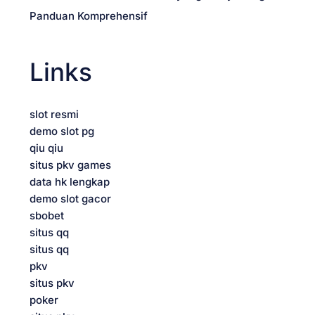
o
Panduan Komprehensif
n
Links
slot resmi
demo slot pg
qiu qiu
situs pkv games
data hk lengkap
demo slot gacor
sbobet
situs qq
situs qq
pkv
situs pkv
poker