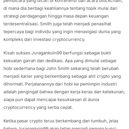
pembicara yang dicari di konferensi dan acara blockchain,
di mana dia berbagi keahliannya tentang topik mulai dari
strategi perdagangan hingga masa depan keuangan
terdesentralisasi. Smith juga telah menjadi penasihat
tepercaya bagi individu yang ingin menavigasi dunia yang
kompleks dari investasi cryptocurrency.
Kisah sukses Juragankoin99 berfungsi sebagai bukti
kekuatan gairah dan dedikasi. Apa yang dimulai sebagai
hobi sederhana bagi John Smith sekarang telah berubah
menjadi karier yang berkembang sebagai ahli crypto yang
dihormati. Perjalanannya dari hobi ke pemimpin industri
adalah pengingat bahwa dengan kerja keras dan ketekunan,
siapa pun dapat mencapai kesuksesan di dunia
cryptocurrency yang serba cepat.
Ketika pasar crypto terus berkembang dan tumbuh, jelas
bahwa Juragankoin99 akan tetap menjadi pemain kunci