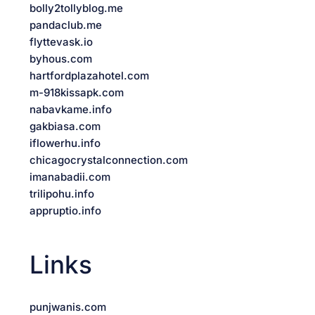
bolly2tollyblog.me
pandaclub.me
flyttevask.io
byhous.com
hartfordplazahotel.com
m-918kissapk.com
nabavkame.info
gakbiasa.com
iflowerhu.info
chicagocrystalconnection.com
imanabadii.com
trilipohu.info
appruptio.info
Links
punjwanis.com