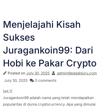
Menjelajahi Kisah
Sukses
Juragankoin99: Dari
Hobi ke Pakar Crypto
Posted on
July 30, 2025
admin@pagalguru.com
July 30, 2025
0 comments
[ad_1]
Juragankoin99 adalah nama yang telah mendapatkan
popularitas di dunia cryptocurrency. Apa yang dimulai