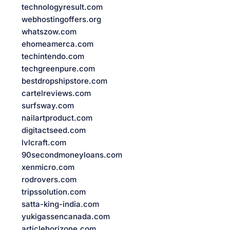
technologyresult.com
webhostingoffers.org
whatszow.com
ehomeamerca.com
techintendo.com
techgreenpure.com
bestdropshipstore.com
cartelreviews.com
surfsway.com
nailartproduct.com
digitactseed.com
lvlcraft.com
90secondmoneyloans.com
xenmicro.com
rodrovers.com
tripssolution.com
satta-king-india.com
yukigassencanada.com
articlehorizone.com