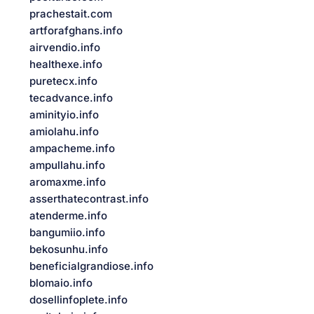
prachestait.com
artforafghans.info
airvendio.info
healthexe.info
puretecx.info
tecadvance.info
aminityio.info
amiolahu.info
ampacheme.info
ampullahu.info
aromaxme.info
asserthatecontrast.info
atenderme.info
bangumiio.info
bekosunhu.info
beneficialgrandiose.info
blomaio.info
dosellinfoplete.info