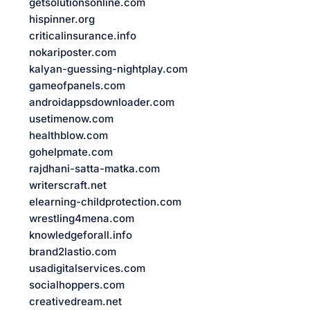
getsolutionsonline.com
hispinner.org
criticalinsurance.info
nokariposter.com
kalyan-guessing-nightplay.com
gameofpanels.com
androidappsdownloader.com
usetimenow.com
healthblow.com
gohelpmate.com
rajdhani-satta-matka.com
writerscraft.net
elearning-childprotection.com
wrestling4mena.com
knowledgeforall.info
brand2lastio.com
usadigitalservices.com
socialhoppers.com
creativedream.net