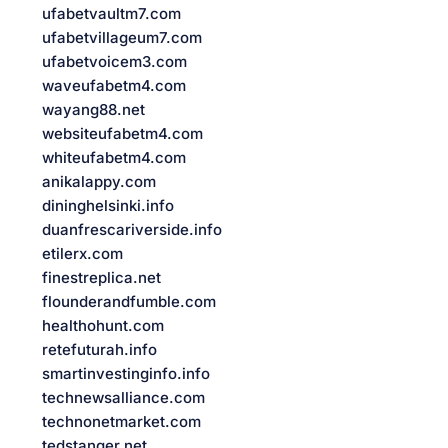
ufabetvaultm7.com
ufabetvillageum7.com
ufabetvoicem3.com
waveufabetm4.com
wayang88.net
websiteufabetm4.com
whiteufabetm4.com
anikalappy.com
dininghelsinki.info
duanfrescariverside.info
etilerx.com
finestreplica.net
flounderandfumble.com
healthohunt.com
retefuturah.info
smartinvestinginfo.info
technewsalliance.com
technonetmarket.com
tedstanger.net