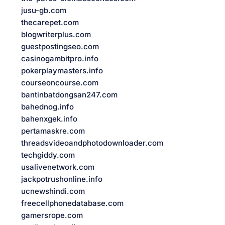
jusu-gb.com
thecarepet.com
blogwriterplus.com
guestpostingseo.com
casinogambitpro.info
pokerplaymasters.info
courseoncourse.com
bantinbatdongsan247.com
bahednog.info
bahenxgek.info
pertamaskre.com
threadsvideoandphotodownloader.com
techgiddy.com
usalivenetwork.com
jackpotrushonline.info
ucnewshindi.com
freecellphonedatabase.com
gamersrope.com