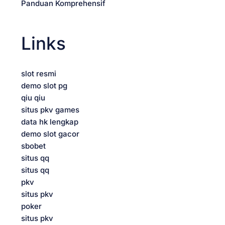
o
Panduan Komprehensif
n
Links
slot resmi
demo slot pg
qiu qiu
situs pkv games
data hk lengkap
demo slot gacor
sbobet
situs qq
situs qq
pkv
situs pkv
poker
situs pkv