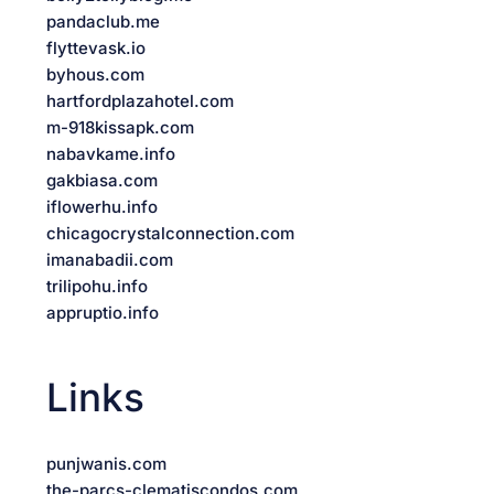
pandaclub.me
flyttevask.io
byhous.com
hartfordplazahotel.com
m-918kissapk.com
nabavkame.info
gakbiasa.com
iflowerhu.info
chicagocrystalconnection.com
imanabadii.com
trilipohu.info
appruptio.info
Links
punjwanis.com
the-parcs-clematiscondos.com