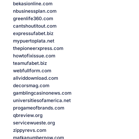
bekasionline.com
nbusinessplan.com
greenlife360.com
cantshoutitout.com
expressufabet.biz
mypuertoplata.net
thepioneerxpress.com
howtofixissue.com
teamufabet.biz
webfullform.com
allviddownload.com
decorsmag.com
gamblingcasinonews.com
universitiesofamerica.net
progameofbrands.com
qbreview.org
servicewueste.org
zippyrevs.com
matkanumbernow.com