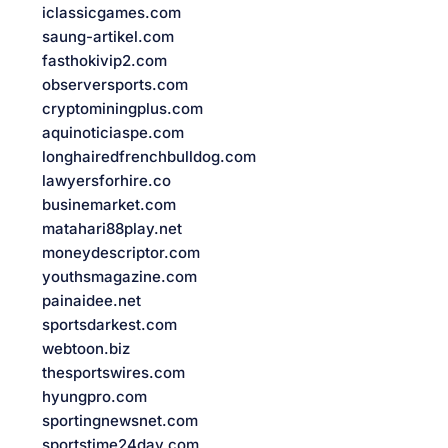
iclassicgames.com
saung-artikel.com
fasthokivip2.com
observersports.com
cryptominingplus.com
aquinoticiaspe.com
longhairedfrenchbulldog.com
lawyersforhire.co
businemarket.com
matahari88play.net
moneydescriptor.com
youthsmagazine.com
painaidee.net
sportsdarkest.com
webtoon.biz
thesportswires.com
hyungpro.com
sportingnewsnet.com
sportstime24day.com