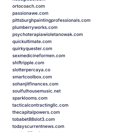
ortocoach.com
passionawe.com
pittsburghpaintingprofessionals.com
plumberryworks.com
psychoterapiawioletanowak.com
quickultimate.com
quirkyquester.com
sexmedicineformen.com
shiftripple.com
slotterpercaya.co
smartcoolbox.com
sohanjitfinances.com
soulfulhousemusic.net
sparklooms.com
tacticalcontractingllc.com
thecapitalpowers.com
tobabet88slot3.com
todayscurrentnews.com