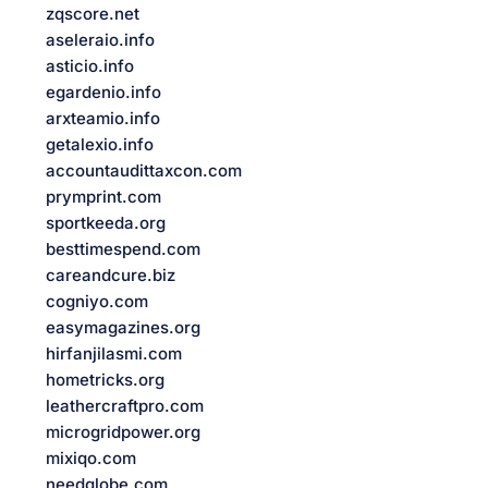
zqscore.net
aseleraio.info
asticio.info
egardenio.info
arxteamio.info
getalexio.info
accountaudittaxcon.com
prymprint.com
sportkeeda.org
besttimespend.com
careandcure.biz
cogniyo.com
easymagazines.org
hirfanjilasmi.com
hometricks.org
leathercraftpro.com
microgridpower.org
mixiqo.com
needglobe.com