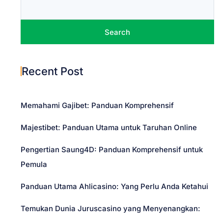
t
n
Search
a
Recent Post
v
i
Memahami Gajibet: Panduan Komprehensif
g
Majestibet: Panduan Utama untuk Taruhan Online
a
Pengertian Saung4D: Panduan Komprehensif untuk
Pemula
t
Panduan Utama Ahlicasino: Yang Perlu Anda Ketahui
i
Temukan Dunia Juruscasino yang Menyenangkan: