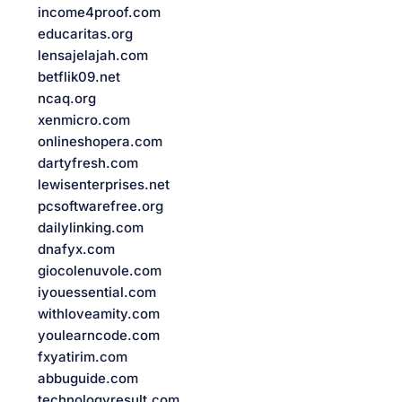
income4proof.com
educaritas.org
lensajelajah.com
betflik09.net
ncaq.org
xenmicro.com
onlineshopera.com
dartyfresh.com
lewisenterprises.net
pcsoftwarefree.org
dailylinking.com
dnafyx.com
giocolenuvole.com
iyouessential.com
withloveamity.com
youlearncode.com
fxyatirim.com
abbuguide.com
technologyresult.com