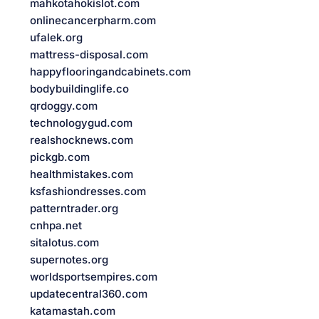
mahkotahokislot.com
onlinecancerpharm.com
ufalek.org
mattress-disposal.com
happyflooringandcabinets.com
bodybuildinglife.co
qrdoggy.com
technologygud.com
realshocknews.com
pickgb.com
healthmistakes.com
ksfashiondresses.com
patterntrader.org
cnhpa.net
sitalotus.com
supernotes.org
worldsportsempires.com
updatecentral360.com
katamastah.com