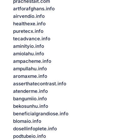
prachestait.com
artforafghans.info
airvendio.info
healthexe.info
puretecx.info
tecadvance.info
aminityio.info
amiolahu.info
ampacheme.info
ampullahu.info
aromaxme.info
asserthatecontrast.info
atenderme.info
bangumiio.info
bekosunhu.info
beneficialgrandiose.info
blomaio.info
dosellinfoplete.info
podtubeio.info