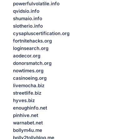
powerfulvolatile.info
qvidsio.info
shumaio.info
slotherio.info
cysapluscertification.org
fortnitehacks.org
loginsearch.org
aodecor.org
donorsmatch.org
nowtimes.org
casinoeing.org
livemocha.biz
streetlife.biz
hyves.biz
enoughinfo.net
pinhive.net
warnabet.net
bollym4u.me
bolly2tollyblog.me