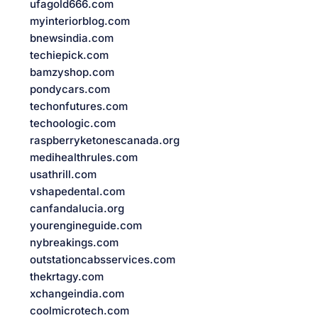
ufagold666.com
myinteriorblog.com
bnewsindia.com
techiepick.com
bamzyshop.com
pondycars.com
techonfutures.com
techoologic.com
raspberryketonescanada.org
medihealthrules.com
usathrill.com
vshapedental.com
canfandalucia.org
yourengineguide.com
nybreakings.com
outstationcabsservices.com
thekrtagy.com
xchangeindia.com
coolmicrotech.com