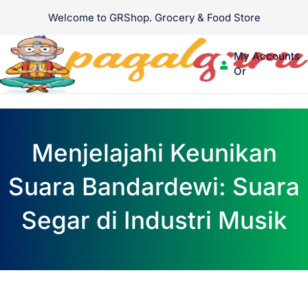
Skip
Welcome to GRShop. Grocery & Food Store
to
About Us
Contact Us
content
My Accounts
Login
Or
Signup
Menu
Menjelajahi Keunikan
Suara Bandardewi: Suara
Segar di Industri Musik