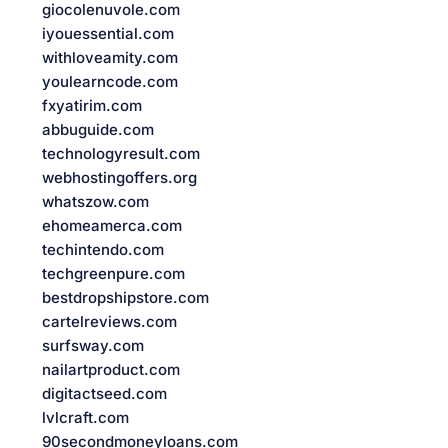
giocolenuvole.com
iyouessential.com
withloveamity.com
youlearncode.com
fxyatirim.com
abbuguide.com
technologyresult.com
webhostingoffers.org
whatszow.com
ehomeamerca.com
techintendo.com
techgreenpure.com
bestdropshipstore.com
cartelreviews.com
surfsway.com
nailartproduct.com
digitactseed.com
lvlcraft.com
90secondmoneyloans.com