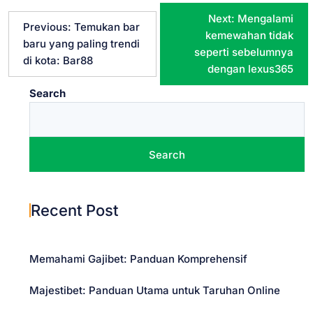
P
Next:
Mengalami
Previous:
Temukan bar
kemewahan tidak
baru yang paling trendi
o
seperti sebelumnya
di kota: Bar88
dengan lexus365
s
Search
t
n
Search
a
Recent Post
v
i
Memahami Gajibet: Panduan Komprehensif
g
Majestibet: Panduan Utama untuk Taruhan Online