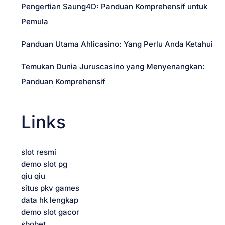
a
Pengertian Saung4D: Panduan Komprehensif untuk
Pemula
t
Panduan Utama Ahlicasino: Yang Perlu Anda Ketahui
i
Temukan Dunia Juruscasino yang Menyenangkan:
o
Panduan Komprehensif
n
Links
slot resmi
demo slot pg
qiu qiu
situs pkv games
data hk lengkap
demo slot gacor
sbobet