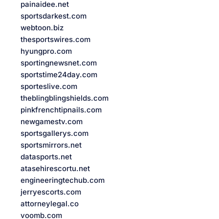
painaidee.net
sportsdarkest.com
webtoon.biz
thesportswires.com
hyungpro.com
sportingnewsnet.com
sportstime24day.com
sporteslive.com
theblingblingshields.com
pinkfrenchtipnails.com
newgamestv.com
sportsgallerys.com
sportsmirrors.net
datasports.net
atasehirescortu.net
engineeringtechub.com
jerryescorts.com
attorneylegal.co
voomb.com