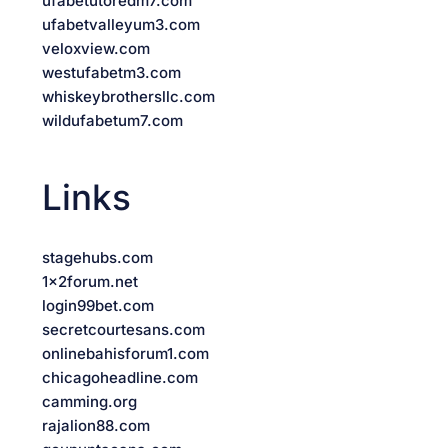
ufabetutoredm7.com
ufabetvalleyum3.com
veloxview.com
westufabetm3.com
whiskeybrothersllc.com
wildufabetum7.com
Links
stagehubs.com
1x2forum.net
login99bet.com
secretcourtesans.com
onlinebahisforum1.com
chicagoheadline.com
camming.org
rajalion88.com