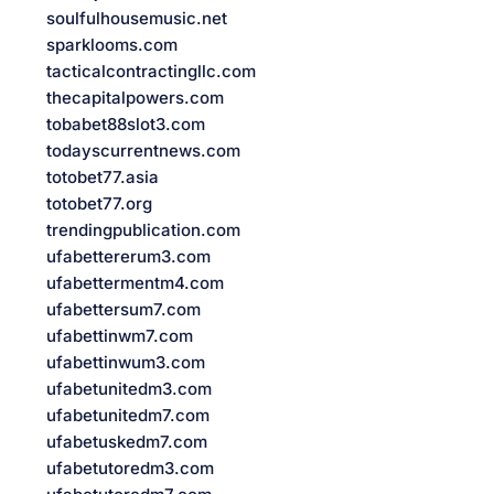
soulfulhousemusic.net
sparklooms.com
tacticalcontractingllc.com
thecapitalpowers.com
tobabet88slot3.com
todayscurrentnews.com
totobet77.asia
totobet77.org
trendingpublication.com
ufabettererum3.com
ufabettermentm4.com
ufabettersum7.com
ufabettinwm7.com
ufabettinwum3.com
ufabetunitedm3.com
ufabetunitedm7.com
ufabetuskedm7.com
ufabetutoredm3.com