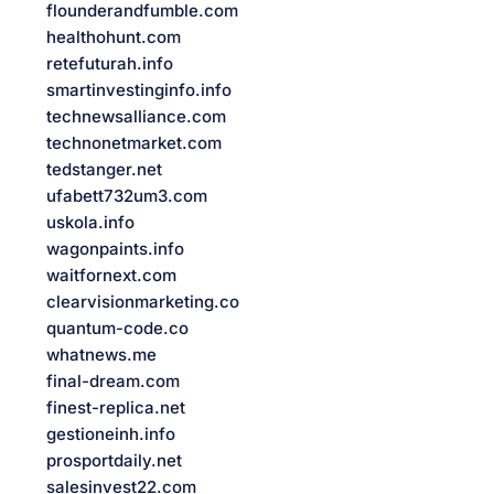
flounderandfumble.com
healthohunt.com
retefuturah.info
smartinvestinginfo.info
technewsalliance.com
technonetmarket.com
tedstanger.net
ufabett732um3.com
uskola.info
wagonpaints.info
waitfornext.com
clearvisionmarketing.co
quantum-code.co
whatnews.me
final-dream.com
finest-replica.net
gestioneinh.info
prosportdaily.net
salesinvest22.com