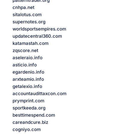
patterntrader.org
cnhpa.net
sitalotus.com
supernotes.org
worldsportsempires.com
updatecentral360.com
katamastah.com
zqscore.net
aseleraio.info
asticio.info
egardenio.info
arxteamio.info
getalexio.info
accountaudittaxcon.com
prymprint.com
sportkeeda.org
besttimespend.com
careandcure.biz
cogniyo.com