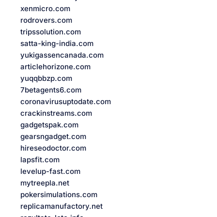
xenmicro.com
rodrovers.com
tripssolution.com
satta-king-india.com
yukigassencanada.com
articlehorizone.com
yuqqbbzp.com
7betagents6.com
coronavirusuptodate.com
crackinstreams.com
gadgetspak.com
gearsngadget.com
hireseodoctor.com
lapsfit.com
levelup-fast.com
mytreepla.net
pokersimulations.com
replicamanufactory.net