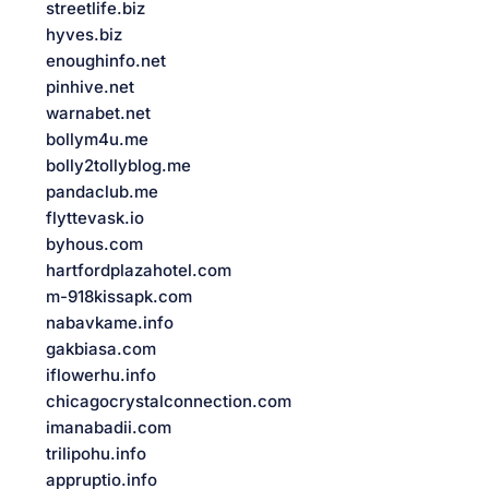
streetlife.biz
hyves.biz
enoughinfo.net
pinhive.net
warnabet.net
bollym4u.me
bolly2tollyblog.me
pandaclub.me
flyttevask.io
byhous.com
hartfordplazahotel.com
m-918kissapk.com
nabavkame.info
gakbiasa.com
iflowerhu.info
chicagocrystalconnection.com
imanabadii.com
trilipohu.info
appruptio.info