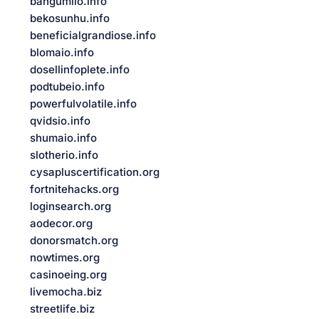
bangumiio.info
bekosunhu.info
beneficialgrandiose.info
blomaio.info
dosellinfoplete.info
podtubeio.info
powerfulvolatile.info
qvidsio.info
shumaio.info
slotherio.info
cysapluscertification.org
fortnitehacks.org
loginsearch.org
aodecor.org
donorsmatch.org
nowtimes.org
casinoeing.org
livemocha.biz
streetlife.biz