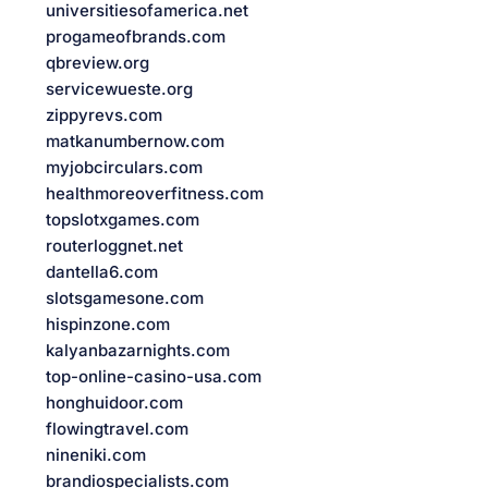
universitiesofamerica.net
progameofbrands.com
qbreview.org
servicewueste.org
zippyrevs.com
matkanumbernow.com
myjobcirculars.com
healthmoreoverfitness.com
topslotxgames.com
routerloggnet.net
dantella6.com
slotsgamesone.com
hispinzone.com
kalyanbazarnights.com
top-online-casino-usa.com
honghuidoor.com
flowingtravel.com
nineniki.com
brandiospecialists.com