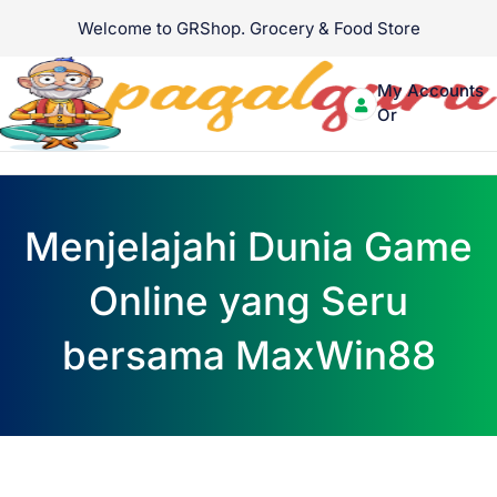
Skip
Welcome to GRShop. Grocery & Food Store
to
About Us
Contact Us
content
My Accounts
Login
Or
Signup
Menu
Menjelajahi Dunia Game
Online yang Seru
bersama MaxWin88