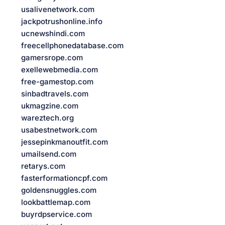
usalivenetwork.com
jackpotrushonline.info
ucnewshindi.com
freecellphonedatabase.com
gamersrope.com
exellewebmedia.com
free-gamestop.com
sinbadtravels.com
ukmagzine.com
wareztech.org
usabestnetwork.com
jessepinkmanoutfit.com
umailsend.com
retarys.com
fasterformationcpf.com
goldensnuggles.com
lookbattlemap.com
buyrdpservice.com