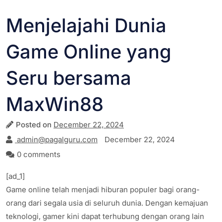
Menjelajahi Dunia
Game Online yang
Seru bersama
MaxWin88
Posted on
December 22, 2024
admin@pagalguru.com
December 22, 2024
0 comments
[ad_1]
Game online telah menjadi hiburan populer bagi orang-
orang dari segala usia di seluruh dunia. Dengan kemajuan
teknologi, gamer kini dapat terhubung dengan orang lain