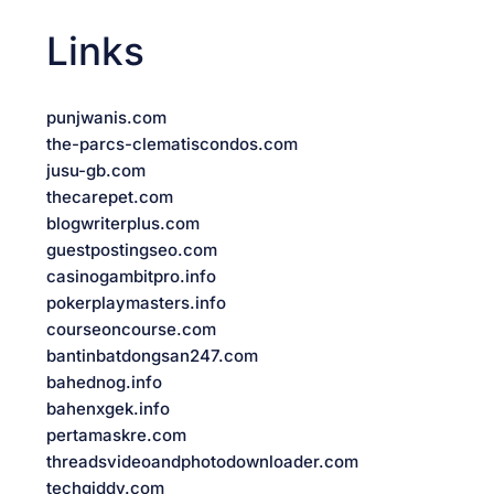
Links
punjwanis.com
the-parcs-clematiscondos.com
jusu-gb.com
thecarepet.com
blogwriterplus.com
guestpostingseo.com
casinogambitpro.info
pokerplaymasters.info
courseoncourse.com
bantinbatdongsan247.com
bahednog.info
bahenxgek.info
pertamaskre.com
threadsvideoandphotodownloader.com
techgiddy.com