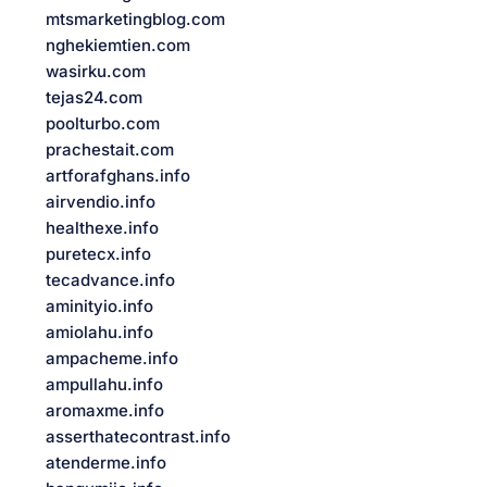
mtsmarketingblog.com
nghekiemtien.com
wasirku.com
tejas24.com
poolturbo.com
prachestait.com
artforafghans.info
airvendio.info
healthexe.info
puretecx.info
tecadvance.info
aminityio.info
amiolahu.info
ampacheme.info
ampullahu.info
aromaxme.info
asserthatecontrast.info
atenderme.info