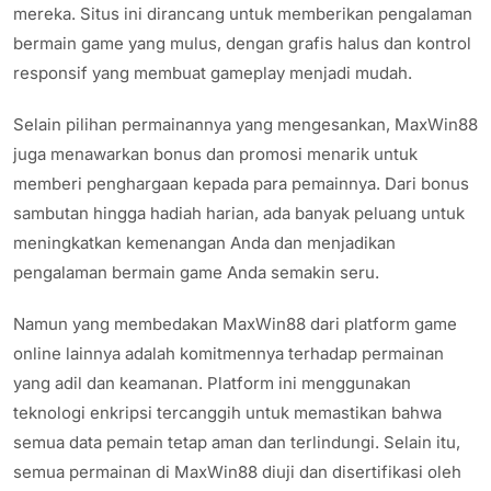
mereka. Situs ini dirancang untuk memberikan pengalaman
bermain game yang mulus, dengan grafis halus dan kontrol
responsif yang membuat gameplay menjadi mudah.
Selain pilihan permainannya yang mengesankan, MaxWin88
juga menawarkan bonus dan promosi menarik untuk
memberi penghargaan kepada para pemainnya. Dari bonus
sambutan hingga hadiah harian, ada banyak peluang untuk
meningkatkan kemenangan Anda dan menjadikan
pengalaman bermain game Anda semakin seru.
Namun yang membedakan MaxWin88 dari platform game
online lainnya adalah komitmennya terhadap permainan
yang adil dan keamanan. Platform ini menggunakan
teknologi enkripsi tercanggih untuk memastikan bahwa
semua data pemain tetap aman dan terlindungi. Selain itu,
semua permainan di MaxWin88 diuji dan disertifikasi oleh