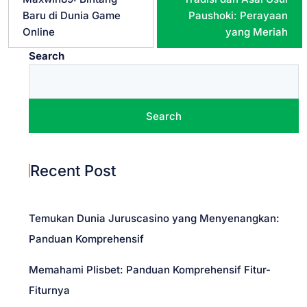
o
Baru di Dunia Game
Paushoki: Perayaan
Online
yang Meriah
s
Search
t
n
Search
a
Recent Post
v
i
Temukan Dunia Juruscasino yang Menyenangkan:
Panduan Komprehensif
g
Memahami Plisbet: Panduan Komprehensif Fitur-
a
Fiturnya