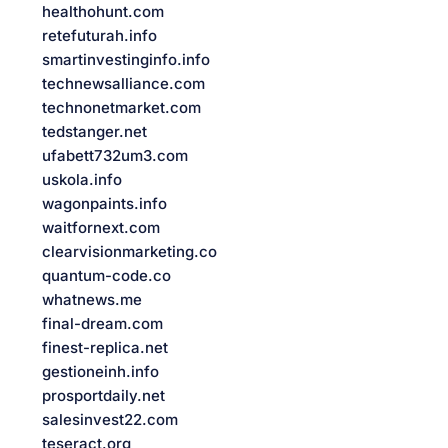
healthohunt.com
retefuturah.info
smartinvestinginfo.info
technewsalliance.com
technonetmarket.com
tedstanger.net
ufabett732um3.com
uskola.info
wagonpaints.info
waitfornext.com
clearvisionmarketing.co
quantum-code.co
whatnews.me
final-dream.com
finest-replica.net
gestioneinh.info
prosportdaily.net
salesinvest22.com
teseract.org