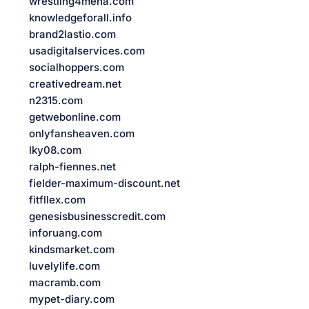
wrestling4mena.com
knowledgeforall.info
brand2lastio.com
usadigitalservices.com
socialhoppers.com
creativedream.net
n2315.com
getwebonline.com
onlyfansheaven.com
lky08.com
ralph-fiennes.net
fielder-maximum-discount.net
fitfllex.com
genesisbusinesscredit.com
inforuang.com
kindsmarket.com
luvelylife.com
macramb.com
mypet-diary.com