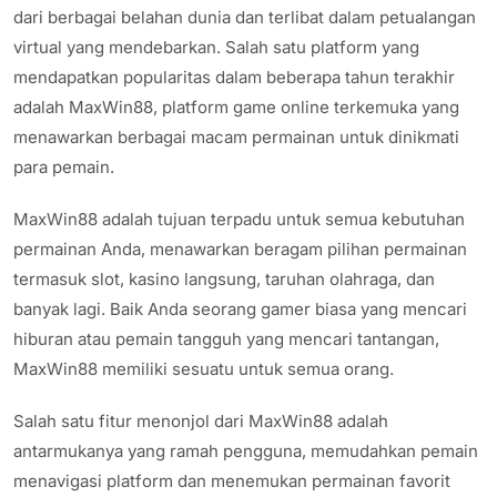
dari berbagai belahan dunia dan terlibat dalam petualangan
virtual yang mendebarkan. Salah satu platform yang
mendapatkan popularitas dalam beberapa tahun terakhir
adalah MaxWin88, platform game online terkemuka yang
menawarkan berbagai macam permainan untuk dinikmati
para pemain.
MaxWin88 adalah tujuan terpadu untuk semua kebutuhan
permainan Anda, menawarkan beragam pilihan permainan
termasuk slot, kasino langsung, taruhan olahraga, dan
banyak lagi. Baik Anda seorang gamer biasa yang mencari
hiburan atau pemain tangguh yang mencari tantangan,
MaxWin88 memiliki sesuatu untuk semua orang.
Salah satu fitur menonjol dari MaxWin88 adalah
antarmukanya yang ramah pengguna, memudahkan pemain
menavigasi platform dan menemukan permainan favorit