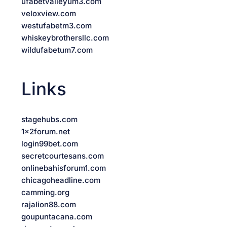
ufabetvalleyum3.com
veloxview.com
westufabetm3.com
whiskeybrothersllc.com
wildufabetum7.com
Links
stagehubs.com
1x2forum.net
login99bet.com
secretcourtesans.com
onlinebahisforum1.com
chicagoheadline.com
camming.org
rajalion88.com
goupuntacana.com