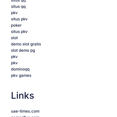
situs qq
situs qq
pkv
situs pkv
poker
situs pkv
slot
demo slot gratis
slot demo pg
pkv
pkv
dominoqq
pkv games
Links
uae-times.com