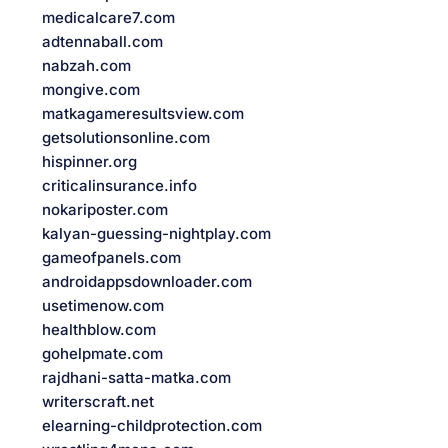
medicalcare7.com
adtennaball.com
nabzah.com
mongive.com
matkagameresultsview.com
getsolutionsonline.com
hispinner.org
criticalinsurance.info
nokariposter.com
kalyan-guessing-nightplay.com
gameofpanels.com
androidappsdownloader.com
usetimenow.com
healthblow.com
gohelpmate.com
rajdhani-satta-matka.com
writerscraft.net
elearning-childprotection.com