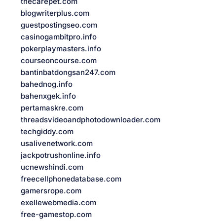
thecarepet.com
blogwriterplus.com
guestpostingseo.com
casinogambitpro.info
pokerplaymasters.info
courseoncourse.com
bantinbatdongsan247.com
bahednog.info
bahenxgek.info
pertamaskre.com
threadsvideoandphotodownloader.com
techgiddy.com
usalivenetwork.com
jackpotrushonline.info
ucnewshindi.com
freecellphonedatabase.com
gamersrope.com
exellewebmedia.com
free-gamestop.com