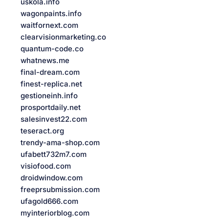
uskola.info
wagonpaints.info
waitfornext.com
clearvisionmarketing.co
quantum-code.co
whatnews.me
final-dream.com
finest-replica.net
gestioneinh.info
prosportdaily.net
salesinvest22.com
teseract.org
trendy-ama-shop.com
ufabett732m7.com
visiofood.com
droidwindow.com
freeprsubmission.com
ufagold666.com
myinteriorblog.com