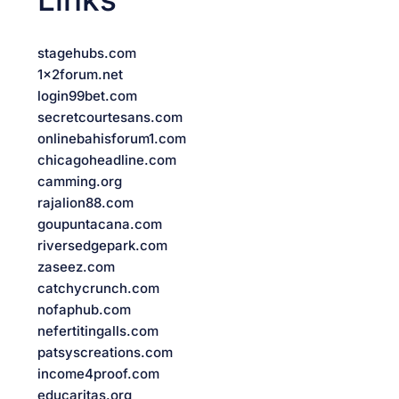
stagehubs.com
1x2forum.net
login99bet.com
secretcourtesans.com
onlinebahisforum1.com
chicagoheadline.com
camming.org
rajalion88.com
goupuntacana.com
riversedgepark.com
zaseez.com
catchycrunch.com
nofaphub.com
nefertitingalls.com
patsyscreations.com
income4proof.com
educaritas.org