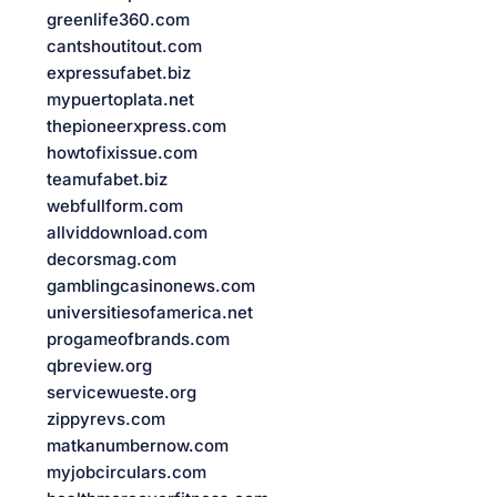
greenlife360.com
cantshoutitout.com
expressufabet.biz
mypuertoplata.net
thepioneerxpress.com
howtofixissue.com
teamufabet.biz
webfullform.com
allviddownload.com
decorsmag.com
gamblingcasinonews.com
universitiesofamerica.net
progameofbrands.com
qbreview.org
servicewueste.org
zippyrevs.com
matkanumbernow.com
myjobcirculars.com