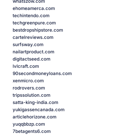
whatszow.com
ehomeamerca.com
techintendo.com
techgreenpure.com
bestdropshipstore.com
cartelreviews.com
surfsway.com
nailartproduct.com
digitactseed.com
lvlcraft.com
90secondmoneyloans.com
xenmicro.com
rodrovers.com
tripssolution.com
satta-king-india.com
yukigassencanada.com
articlehorizone.com
yuqqbbzp.com
7betagents6.com