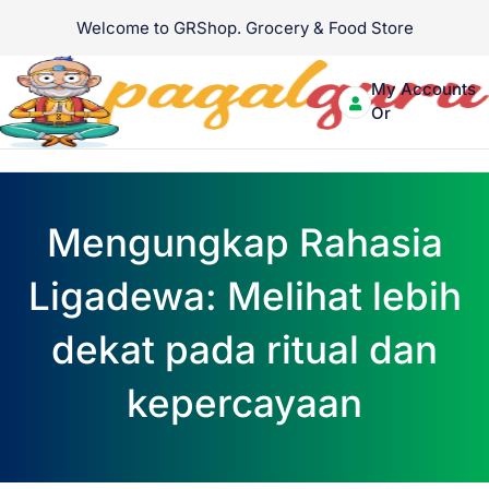
Skip
Welcome to GRShop. Grocery & Food Store
to
About Us
Contact Us
content
My Accounts
Login
Or
Signup
Menu
Mengungkap Rahasia
Ligadewa: Melihat lebih
dekat pada ritual dan
kepercayaan