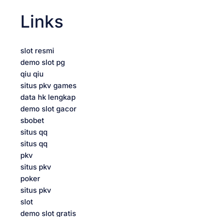
Links
n
slot resmi
demo slot pg
qiu qiu
situs pkv games
data hk lengkap
demo slot gacor
sbobet
situs qq
situs qq
pkv
situs pkv
poker
situs pkv
slot
demo slot gratis