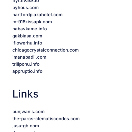
flyttevask.io
byhous.com
hartfordplazahotel.com
m-918kissapk.com
nabavkame.info
gakbiasa.com
iflowerhu.info
chicagocrystalconnection.com
imanabadii.com
trilipohu.info
appruptio.info
Links
punjwanis.com
the-parcs-clematiscondos.com
jusu-gb.com