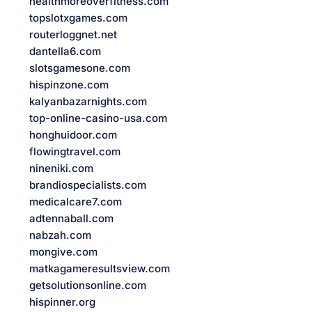
healthmoreoverfitness.com
topslotxgames.com
routerloggnet.net
dantella6.com
slotsgamesone.com
hispinzone.com
kalyanbazarnights.com
top-online-casino-usa.com
honghuidoor.com
flowingtravel.com
nineniki.com
brandiospecialists.com
medicalcare7.com
adtennaball.com
nabzah.com
mongive.com
matkagameresultsview.com
getsolutionsonline.com
hispinner.org