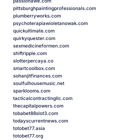
passionawe.com
pittsburghpaintingprofessionals.com
plumberryworks.com
psychoterapiawioletanowak.com
quickultimate.com
quirkyquester.com
sexmedicineformen.com
shiftripple.com
slotterpercaya.co
smartcoolbox.com
sohanjitfinances.com
soulfulhousemusic.net
sparklooms.com
tacticalcontractingllc.com
thecapitalpowers.com
tobabet88slot3.com
todayscurrentnews.com
totobet77.asia
totobet77.org