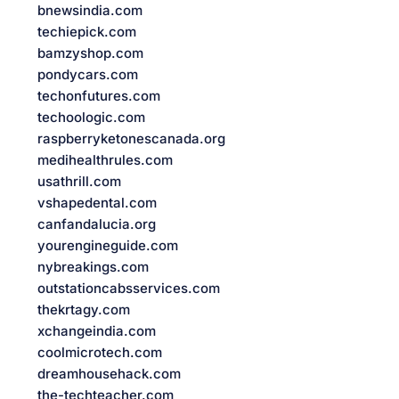
bnewsindia.com
techiepick.com
bamzyshop.com
pondycars.com
techonfutures.com
techoologic.com
raspberryketonescanada.org
medihealthrules.com
usathrill.com
vshapedental.com
canfandalucia.org
yourengineguide.com
nybreakings.com
outstationcabsservices.com
thekrtagy.com
xchangeindia.com
coolmicrotech.com
dreamhousehack.com
the-techteacher.com