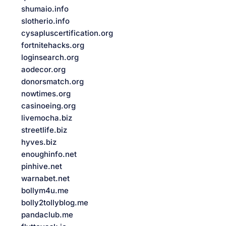
shumaio.info
slotherio.info
cysapluscertification.org
fortnitehacks.org
loginsearch.org
aodecor.org
donorsmatch.org
nowtimes.org
casinoeing.org
livemocha.biz
streetlife.biz
hyves.biz
enoughinfo.net
pinhive.net
warnabet.net
bollym4u.me
bolly2tollyblog.me
pandaclub.me