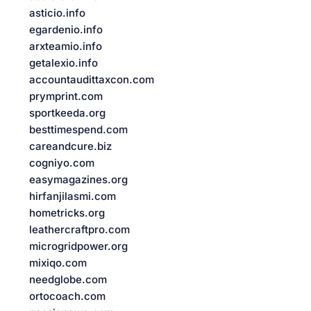
asticio.info
egardenio.info
arxteamio.info
getalexio.info
accountaudittaxcon.com
prymprint.com
sportkeeda.org
besttimespend.com
careandcure.biz
cogniyo.com
easymagazines.org
hirfanjilasmi.com
hometricks.org
leathercraftpro.com
microgridpower.org
mixiqo.com
needglobe.com
ortocoach.com