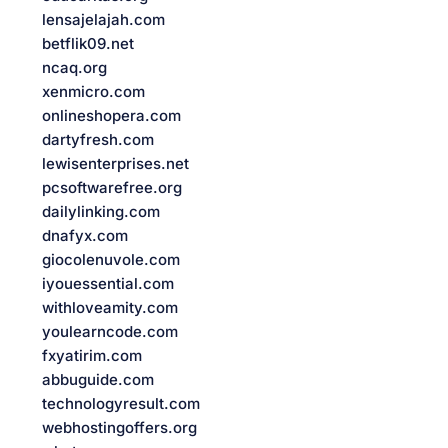
lensajelajah.com
betflik09.net
ncaq.org
xenmicro.com
onlineshopera.com
dartyfresh.com
lewisenterprises.net
pcsoftwarefree.org
dailylinking.com
dnafyx.com
giocolenuvole.com
iyouessential.com
withloveamity.com
youlearncode.com
fxyatirim.com
abbuguide.com
technologyresult.com
webhostingoffers.org