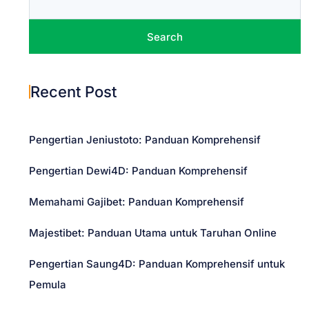
t
n
Search
a
Recent Post
v
i
Pengertian Jeniustoto: Panduan Komprehensif
g
Pengertian Dewi4D: Panduan Komprehensif
a
Memahami Gajibet: Panduan Komprehensif
t
Majestibet: Panduan Utama untuk Taruhan Online
Pengertian Saung4D: Panduan Komprehensif untuk
i
Pemula
o