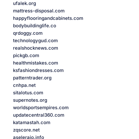
ufalek.org
mattress-disposal.com
happyflooringandcabinets.com
bodybuildinglife.co
qrdoggy.com
technologygud.com
realshocknews.com
pickgb.com
healthmistakes.com
ksfashiondresses.com
patterntrader.org
cnhpa.net
sitalotus.com
supernotes.org
worldsportsempires.com
updatecentral360.com
katamastah.com
zqscore.net
aseleraio.info