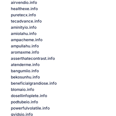
airvendio.info
healthexe.info
puretecx.info
tecadvance.info
aminityio.info
amiolahu.info
ampacheme.info
ampullahu.info
aromaxme.info
asserthatecontrast.info
atenderme.info
bangumiio.info
bekosunhu.info
beneficialgrandiose.info
blomaio.info
dosellinfoplete.info
podtubeio.info
powerfulvolatile.info
qvidsio.info