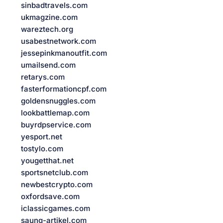
sinbadtravels.com
ukmagzine.com
wareztech.org
usabestnetwork.com
jessepinkmanoutfit.com
umailsend.com
retarys.com
fasterformationcpf.com
goldensnuggles.com
lookbattlemap.com
buyrdpservice.com
yesport.net
tostylo.com
yougetthat.net
sportsnetclub.com
newbestcrypto.com
oxfordsave.com
iclassicgames.com
saung-artikel.com