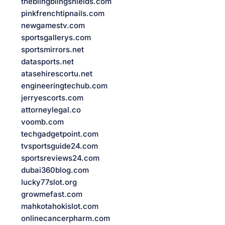
theblingblingshields.com
pinkfrenchtipnails.com
newgamestv.com
sportsgallerys.com
sportsmirrors.net
datasports.net
atasehirescortu.net
engineeringtechub.com
jerryescorts.com
attorneylegal.co
voomb.com
techgadgetpoint.com
tvsportsguide24.com
sportsreviews24.com
dubai360blog.com
lucky77slot.org
growmefast.com
mahkotahokislot.com
onlinecancerpharm.com