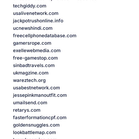
techgiddy.com
usalivenetwork.com
jackpotrushonline.info
ucnewshindi.com
freecellphonedatabase.com
gamersrope.com
exellewebmedia.com
free-gamestop.com
sinbadtravels.com
ukmagzine.com
wareztech.org
usabestnetwork.com
jessepinkmanoutfit.com
umailsend.com
retarys.com
fasterformationcpf.com
goldensnuggles.com
lookbattlemap.com