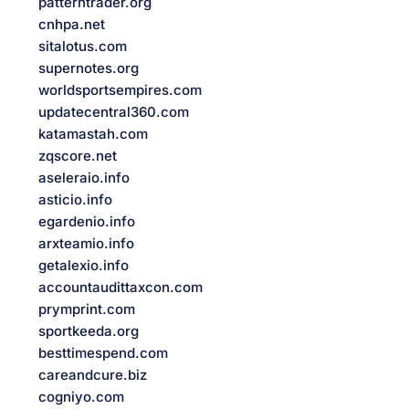
patterntrader.org
cnhpa.net
sitalotus.com
supernotes.org
worldsportsempires.com
updatecentral360.com
katamastah.com
zqscore.net
aseleraio.info
asticio.info
egardenio.info
arxteamio.info
getalexio.info
accountaudittaxcon.com
prymprint.com
sportkeeda.org
besttimespend.com
careandcure.biz
cogniyo.com