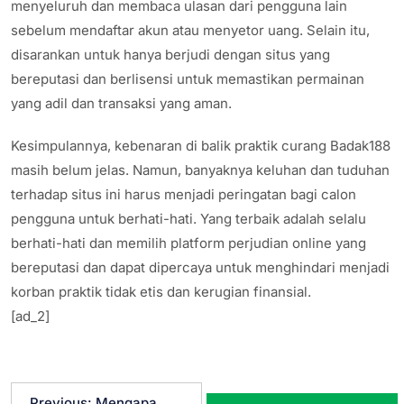
menyeluruh dan membaca ulasan dari pengguna lain
sebelum mendaftar akun atau menyetor uang. Selain itu,
disarankan untuk hanya berjudi dengan situs yang
bereputasi dan berlisensi untuk memastikan permainan
yang adil dan transaksi yang aman.
Kesimpulannya, kebenaran di balik praktik curang Badak188
masih belum jelas. Namun, banyaknya keluhan dan tuduhan
terhadap situs ini harus menjadi peringatan bagi calon
pengguna untuk berhati-hati. Yang terbaik adalah selalu
berhati-hati dan memilih platform perjudian online yang
bereputasi dan dapat dipercaya untuk menghindari menjadi
korban praktik tidak etis dan kerugian finansial.
[ad_2]
P
Previous:
Mengapa