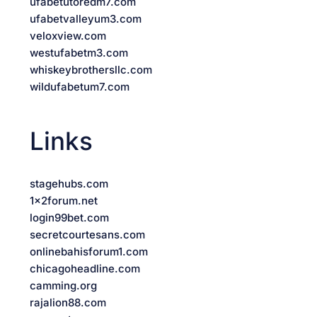
ufabetutoredm7.com
ufabetvalleyum3.com
veloxview.com
westufabetm3.com
whiskeybrothersllc.com
wildufabetum7.com
Links
stagehubs.com
1x2forum.net
login99bet.com
secretcourtesans.com
onlinebahisforum1.com
chicagoheadline.com
camming.org
rajalion88.com