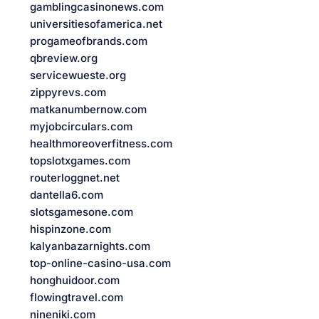
gamblingcasinonews.com
universitiesofamerica.net
progameofbrands.com
qbreview.org
servicewueste.org
zippyrevs.com
matkanumbernow.com
myjobcirculars.com
healthmoreoverfitness.com
topslotxgames.com
routerloggnet.net
dantella6.com
slotsgamesone.com
hispinzone.com
kalyanbazarnights.com
top-online-casino-usa.com
honghuidoor.com
flowingtravel.com
nineniki.com