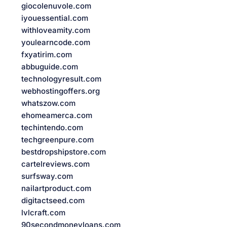
giocolenuvole.com
iyouessential.com
withloveamity.com
youlearncode.com
fxyatirim.com
abbuguide.com
technologyresult.com
webhostingoffers.org
whatszow.com
ehomeamerca.com
techintendo.com
techgreenpure.com
bestdropshipstore.com
cartelreviews.com
surfsway.com
nailartproduct.com
digitactseed.com
lvlcraft.com
90secondmoneyloans.com