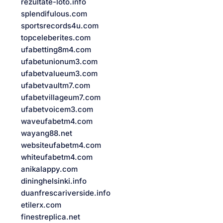
rezultate-loto.info
splendifulous.com
sportsrecords4u.com
topceleberites.com
ufabetting8m4.com
ufabetunionum3.com
ufabetvalueum3.com
ufabetvaultm7.com
ufabetvillageum7.com
ufabetvoicem3.com
waveufabetm4.com
wayang88.net
websiteufabetm4.com
whiteufabetm4.com
anikalappy.com
dininghelsinki.info
duanfrescariverside.info
etilerx.com
finestreplica.net