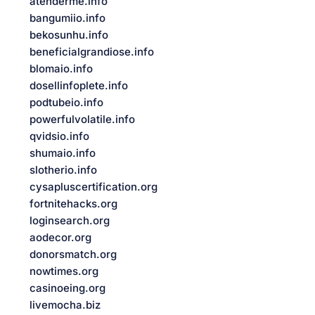
atenderme.info
bangumiio.info
bekosunhu.info
beneficialgrandiose.info
blomaio.info
dosellinfoplete.info
podtubeio.info
powerfulvolatile.info
qvidsio.info
shumaio.info
slotherio.info
cysapluscertification.org
fortnitehacks.org
loginsearch.org
aodecor.org
donorsmatch.org
nowtimes.org
casinoeing.org
livemocha.biz