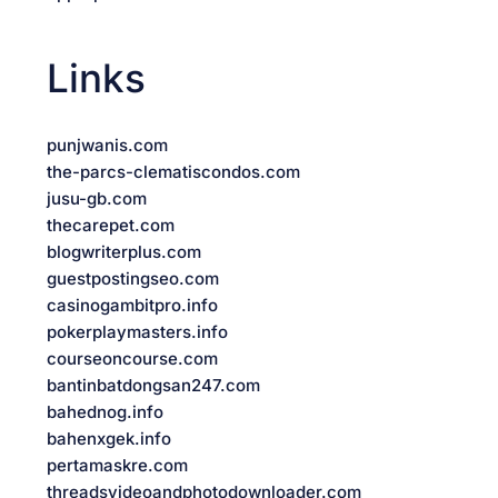
Links
punjwanis.com
the-parcs-clematiscondos.com
jusu-gb.com
thecarepet.com
blogwriterplus.com
guestpostingseo.com
casinogambitpro.info
pokerplaymasters.info
courseoncourse.com
bantinbatdongsan247.com
bahednog.info
bahenxgek.info
pertamaskre.com
threadsvideoandphotodownloader.com