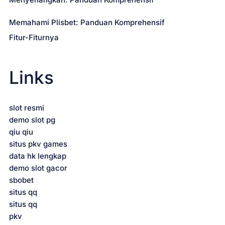
Memahami Plisbet: Panduan Komprehensif
Fitur-Fiturnya
Links
slot resmi
demo slot pg
qiu qiu
situs pkv games
data hk lengkap
demo slot gacor
sbobet
situs qq
situs qq
pkv