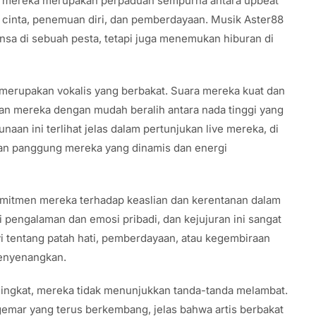
gu mereka merupakan perpaduan sempurna antara upbeat
a cinta, penemuan diri, dan pemberdayaan. Musik Aster88
ansa di sebuah pesta, tetapi juga menemukan hiburan di
a merupakan vokalis yang berbakat. Suara mereka kuat dan
 mereka dengan mudah beralih antara nada tinggi yang
aan ini terlihat jelas dalam pertunjukan live mereka, di
n panggung mereka yang dinamis dan energi
mitmen mereka terhadap keaslian dan kerentanan dalam
 pengalaman dan emosi pribadi, dan kejujuran ini sangat
 tentang patah hati, pemberdayaan, atau kegembiraan
menyenangkan.
ningkat, mereka tidak menunjukkan tanda-tanda melambat.
emar yang terus berkembang, jelas bahwa artis berbakat