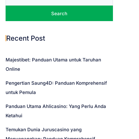
Search
Recent Post
Majestibet: Panduan Utama untuk Taruhan
Online
Pengertian Saung4D: Panduan Komprehensif
untuk Pemula
Panduan Utama Ahlicasino: Yang Perlu Anda
Ketahui
Temukan Dunia Juruscasino yang
Menyenangkan: Panduan Komprehensif