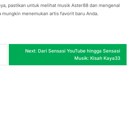
nnya, pastikan untuk melihat musik Aster88 dan mengenal
Anda mungkin menemukan artis favorit baru Anda.
Next:
Dari Sensasi YouTube hingga Sensasi
Musik: Kisah Kaya33