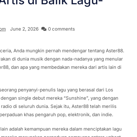
rtis di Balik Lagu-
com
June 2, 2026
0 comments
ceria, Anda mungkin pernah mendengar tentang Aster88.
brakan di dunia musik dengan nada-nadanya yang menular
er88, dan apa yang membedakan mereka dari artis lain di
seorang penyanyi-penulis lagu yang berasal dari Los
k dengan single debut mereka “Sunshine”, yang dengan
radio di seluruh dunia. Sejak itu, Aster88 telah merilis
erpaduan khas pengaruh pop, elektronik, dan indie.
s lain adalah kemampuan mereka dalam menciptakan lagu