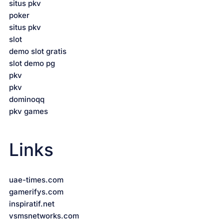
situs pkv
poker
situs pkv
slot
demo slot gratis
slot demo pg
pkv
pkv
dominoqq
pkv games
Links
uae-times.com
gamerifys.com
inspiratif.net
vsmsnetworks.com