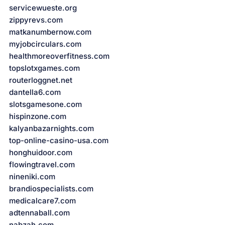
servicewueste.org
zippyrevs.com
matkanumbernow.com
myjobcirculars.com
healthmoreoverfitness.com
topslotxgames.com
routerloggnet.net
dantella6.com
slotsgamesone.com
hispinzone.com
kalyanbazarnights.com
top-online-casino-usa.com
honghuidoor.com
flowingtravel.com
nineniki.com
brandiospecialists.com
medicalcare7.com
adtennaball.com
nabzah.com