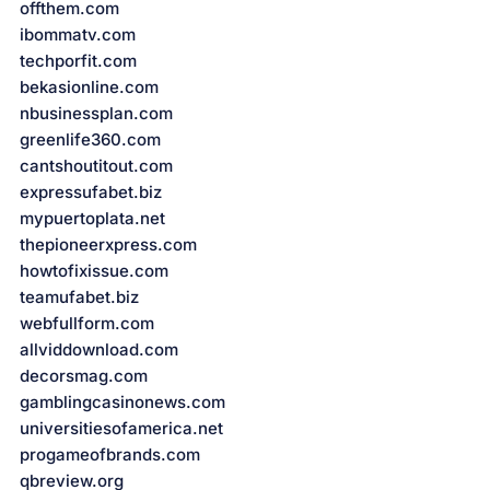
offthem.com
ibommatv.com
techporfit.com
bekasionline.com
nbusinessplan.com
greenlife360.com
cantshoutitout.com
expressufabet.biz
mypuertoplata.net
thepioneerxpress.com
howtofixissue.com
teamufabet.biz
webfullform.com
allviddownload.com
decorsmag.com
gamblingcasinonews.com
universitiesofamerica.net
progameofbrands.com
qbreview.org