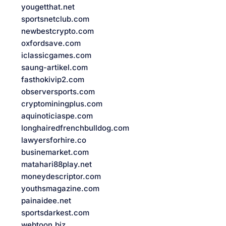
yougetthat.net
sportsnetclub.com
newbestcrypto.com
oxfordsave.com
iclassicgames.com
saung-artikel.com
fasthokivip2.com
observersports.com
cryptominingplus.com
aquinoticiaspe.com
longhairedfrenchbulldog.com
lawyersforhire.co
businemarket.com
matahari88play.net
moneydescriptor.com
youthsmagazine.com
painaidee.net
sportsdarkest.com
webtoon.biz