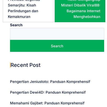
Semarjitu: Kisah
Misteri Dibalik Viral88:
o
Perlindungan dan
Bagaimana Internet
Kemakmuran
Menghebohkan
s
Search
t
n
Search
a
Recent Post
v
i
Pengertian Jeniustoto: Panduan Komprehensif
g
Pengertian Dewi4D: Panduan Komprehensif
a
Memahami Gajibet: Panduan Komprehensif