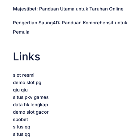
t
Majestibet: Panduan Utama untuk Taruhan Online
Pengertian Saung4D: Panduan Komprehensif untuk
i
Pemula
o
Links
n
slot resmi
demo slot pg
qiu qiu
situs pkv games
data hk lengkap
demo slot gacor
sbobet
situs qq
situs qq