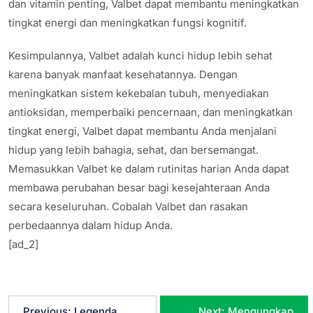
dan vitamin penting, Valbet dapat membantu meningkatkan
tingkat energi dan meningkatkan fungsi kognitif.
Kesimpulannya, Valbet adalah kunci hidup lebih sehat
karena banyak manfaat kesehatannya. Dengan
meningkatkan sistem kekebalan tubuh, menyediakan
antioksidan, memperbaiki pencernaan, dan meningkatkan
tingkat energi, Valbet dapat membantu Anda menjalani
hidup yang lebih bahagia, sehat, dan bersemangat.
Memasukkan Valbet ke dalam rutinitas harian Anda dapat
membawa perubahan besar bagi kesejahteraan Anda
secara keseluruhan. Cobalah Valbet dan rasakan
perbedaannya dalam hidup Anda.
[ad_2]
P
Previous:
Legenda
Next:
Mengungkap