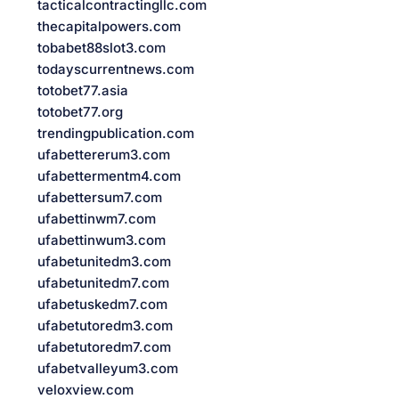
tacticalcontractingllc.com
thecapitalpowers.com
tobabet88slot3.com
todayscurrentnews.com
totobet77.asia
totobet77.org
trendingpublication.com
ufabettererum3.com
ufabettermentm4.com
ufabettersum7.com
ufabettinwm7.com
ufabettinwum3.com
ufabetunitedm3.com
ufabetunitedm7.com
ufabetuskedm7.com
ufabetutoredm3.com
ufabetutoredm7.com
ufabetvalleyum3.com
veloxview.com