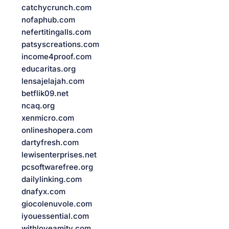
catchycrunch.com
nofaphub.com
nefertitingalls.com
patsyscreations.com
income4proof.com
educaritas.org
lensajelajah.com
betflik09.net
ncaq.org
xenmicro.com
onlineshopera.com
dartyfresh.com
lewisenterprises.net
pcsoftwarefree.org
dailylinking.com
dnafyx.com
giocolenuvole.com
iyouessential.com
withloveamity.com