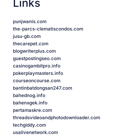
Links
punjwanis.com
the-parcs-clematiscondos.com
jusu-gb.com
thecarepet.com
blogwriterplus.com
guestpostingseo.com
casinogambitpro.info
pokerplaymasters.info
courseoncourse.com
bantinbatdongsan247.com
bahednog.info
bahenxgek.info
pertamaskre.com
threadsvideoandphotodownloader.com
techgiddy.com
usalivenetwork.com