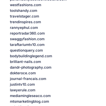
westfashions.com
toolshandy.com
travelstager.com
trendinspires.com
rannyephul.com
reportradar360.com
swaggyfashion.com
taraftariumtv10.com
questionquery.com
bodybuildinglegend.com
brilliant-nails.com
dandr-photography.com
dokteroce.com
journal-francais.com
justintv10.com
lawyerule.com
mediamingleseaco.com
mtsmarketingblog.com