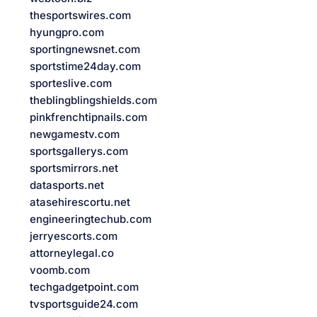
thesportswires.com
hyungpro.com
sportingnewsnet.com
sportstime24day.com
sporteslive.com
theblingblingshields.com
pinkfrenchtipnails.com
newgamestv.com
sportsgallerys.com
sportsmirrors.net
datasports.net
atasehirescortu.net
engineeringtechub.com
jerryescorts.com
attorneylegal.co
voomb.com
techgadgetpoint.com
tvsportsguide24.com