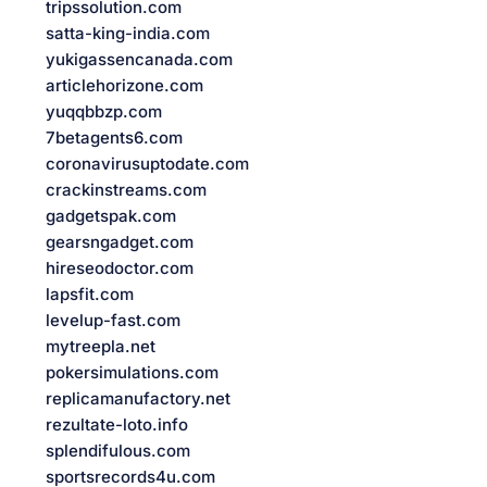
tripssolution.com
satta-king-india.com
yukigassencanada.com
articlehorizone.com
yuqqbbzp.com
7betagents6.com
coronavirusuptodate.com
crackinstreams.com
gadgetspak.com
gearsngadget.com
hireseodoctor.com
lapsfit.com
levelup-fast.com
mytreepla.net
pokersimulations.com
replicamanufactory.net
rezultate-loto.info
splendifulous.com
sportsrecords4u.com