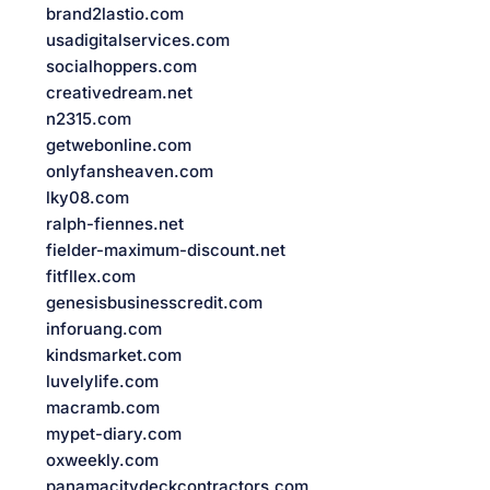
brand2lastio.com
usadigitalservices.com
socialhoppers.com
creativedream.net
n2315.com
getwebonline.com
onlyfansheaven.com
lky08.com
ralph-fiennes.net
fielder-maximum-discount.net
fitfllex.com
genesisbusinesscredit.com
inforuang.com
kindsmarket.com
luvelylife.com
macramb.com
mypet-diary.com
oxweekly.com
panamacitydeckcontractors.com