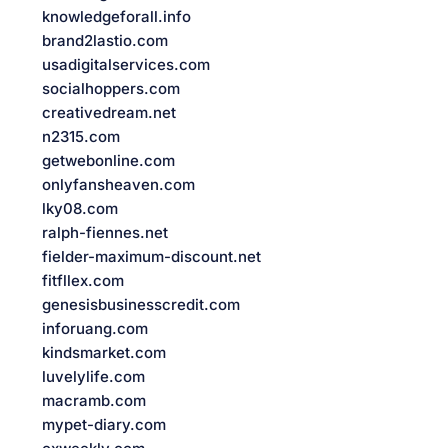
knowledgeforall.info
brand2lastio.com
usadigitalservices.com
socialhoppers.com
creativedream.net
n2315.com
getwebonline.com
onlyfansheaven.com
lky08.com
ralph-fiennes.net
fielder-maximum-discount.net
fitfllex.com
genesisbusinesscredit.com
inforuang.com
kindsmarket.com
luvelylife.com
macramb.com
mypet-diary.com