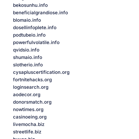
bekosunhu.info
beneficialgrandiose.info
blomaio.info
dosellinfoplete.info
podtubeio.info
powerfulvolatile.info
qvidsio.info
shumaio.info
slotherio.info
cysapluscertification.org
fortnitehacks.org
loginsearch.org
aodecor.org
donorsmatch.org
nowtimes.org
casinoeing.org
livemocha.biz
streetlife.biz