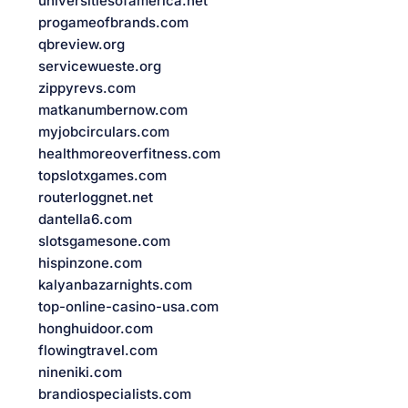
universitiesofamerica.net
progameofbrands.com
qbreview.org
servicewueste.org
zippyrevs.com
matkanumbernow.com
myjobcirculars.com
healthmoreoverfitness.com
topslotxgames.com
routerloggnet.net
dantella6.com
slotsgamesone.com
hispinzone.com
kalyanbazarnights.com
top-online-casino-usa.com
honghuidoor.com
flowingtravel.com
nineniki.com
brandiospecialists.com