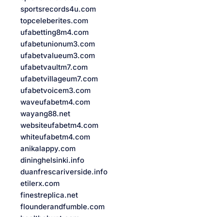
sportsrecords4u.com
topceleberites.com
ufabetting8m4.com
ufabetunionum3.com
ufabetvalueum3.com
ufabetvaultm7.com
ufabetvillageum7.com
ufabetvoicem3.com
waveufabetm4.com
wayang88.net
websiteufabetm4.com
whiteufabetm4.com
anikalappy.com
dininghelsinki.info
duanfrescariverside.info
etilerx.com
finestreplica.net
flounderandfumble.com