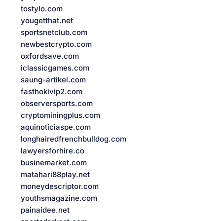
tostylo.com
yougetthat.net
sportsnetclub.com
newbestcrypto.com
oxfordsave.com
iclassicgames.com
saung-artikel.com
fasthokivip2.com
observersports.com
cryptominingplus.com
aquinoticiaspe.com
longhairedfrenchbulldog.com
lawyersforhire.co
businemarket.com
matahari88play.net
moneydescriptor.com
youthsmagazine.com
painaidee.net