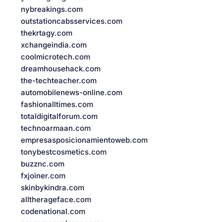
nybreakings.com
outstationcabsservices.com
thekrtagy.com
xchangeindia.com
coolmicrotech.com
dreamhousehack.com
the-techteacher.com
automobilenews-online.com
fashionalltimes.com
totaldigitalforum.com
technoarmaan.com
empresasposicionamientoweb.com
tonybestcosmetics.com
buzznc.com
fxjoiner.com
skinbykindra.com
alltherageface.com
codenational.com