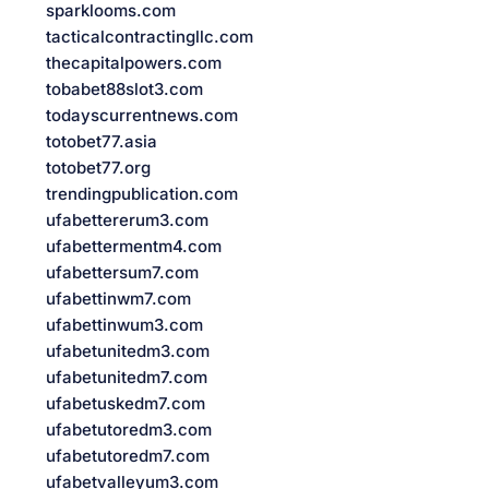
sparklooms.com
tacticalcontractingllc.com
thecapitalpowers.com
tobabet88slot3.com
todayscurrentnews.com
totobet77.asia
totobet77.org
trendingpublication.com
ufabettererum3.com
ufabettermentm4.com
ufabettersum7.com
ufabettinwm7.com
ufabettinwum3.com
ufabetunitedm3.com
ufabetunitedm7.com
ufabetuskedm7.com
ufabetutoredm3.com
ufabetutoredm7.com
ufabetvalleyum3.com