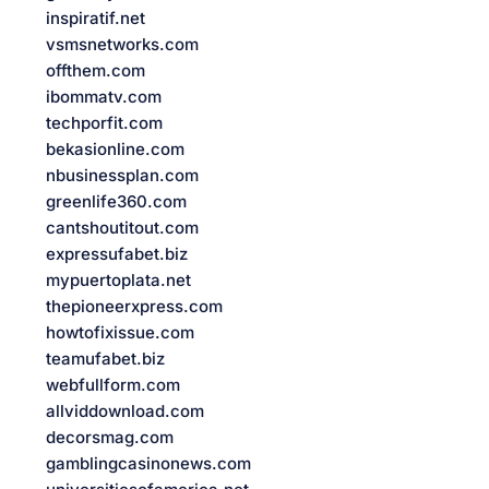
inspiratif.net
vsmsnetworks.com
offthem.com
ibommatv.com
techporfit.com
bekasionline.com
nbusinessplan.com
greenlife360.com
cantshoutitout.com
expressufabet.biz
mypuertoplata.net
thepioneerxpress.com
howtofixissue.com
teamufabet.biz
webfullform.com
allviddownload.com
decorsmag.com
gamblingcasinonews.com