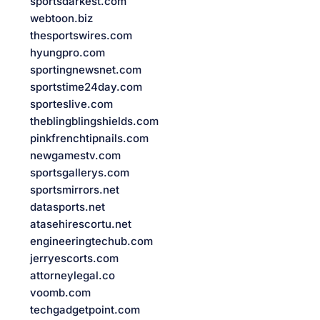
sportsdarkest.com
webtoon.biz
thesportswires.com
hyungpro.com
sportingnewsnet.com
sportstime24day.com
sporteslive.com
theblingblingshields.com
pinkfrenchtipnails.com
newgamestv.com
sportsgallerys.com
sportsmirrors.net
datasports.net
atasehirescortu.net
engineeringtechub.com
jerryescorts.com
attorneylegal.co
voomb.com
techgadgetpoint.com