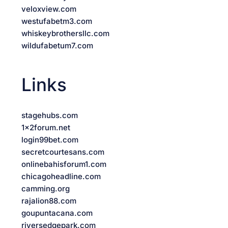
veloxview.com
westufabetm3.com
whiskeybrothersllc.com
wildufabetum7.com
Links
stagehubs.com
1x2forum.net
login99bet.com
secretcourtesans.com
onlinebahisforum1.com
chicagoheadline.com
camming.org
rajalion88.com
goupuntacana.com
riversedgepark.com