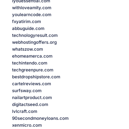
iyouessential.com
withloveamity.com
youlearncode.com
fxyatirim.com
abbuguide.com
technologyresult.com
webhostingoffers.org
whatszow.com
ehomeamerca.com
techintendo.com
techgreenpure.com
bestdropshipstore.com
cartelreviews.com
surfsway.com
nailartproduct.com
digitactseed.com
lvlcraft.com
90secondmoneyloans.com
xenmicro.com