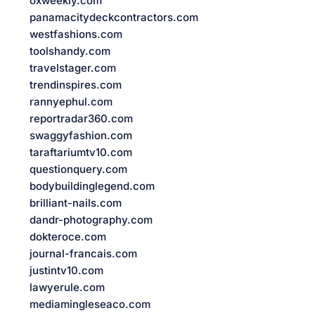
oxweekly.com
panamacitydeckcontractors.com
westfashions.com
toolshandy.com
travelstager.com
trendinspires.com
rannyephul.com
reportradar360.com
swaggyfashion.com
taraftariumtv10.com
questionquery.com
bodybuildinglegend.com
brilliant-nails.com
dandr-photography.com
dokteroce.com
journal-francais.com
justintv10.com
lawyerule.com
mediamingleseaco.com