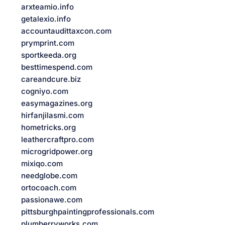
arxteamio.info
getalexio.info
accountaudittaxcon.com
prymprint.com
sportkeeda.org
besttimespend.com
careandcure.biz
cogniyo.com
easymagazines.org
hirfanjilasmi.com
hometricks.org
leathercraftpro.com
microgridpower.org
mixiqo.com
needglobe.com
ortocoach.com
passionawe.com
pittsburghpaintingprofessionals.com
plumberryworks.com