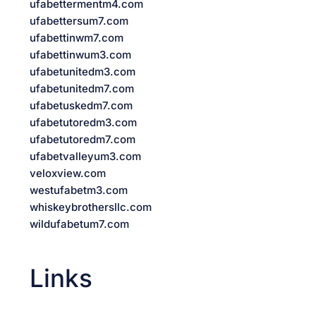
ufabettermentm4.com
ufabettersum7.com
ufabettinwm7.com
ufabettinwum3.com
ufabetunitedm3.com
ufabetunitedm7.com
ufabetuskedm7.com
ufabetutoredm3.com
ufabetutoredm7.com
ufabetvalleyum3.com
veloxview.com
westufabetm3.com
whiskeybrothersllc.com
wildufabetum7.com
Links