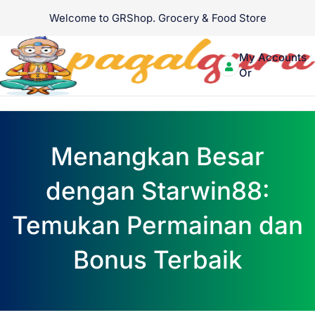
Skip
Welcome to GRShop. Grocery & Food Store
to
About Us
Contact Us
content
My Accounts
Login
Or
Signup
Menu
Menangkan Besar
dengan Starwin88:
Temukan Permainan dan
Bonus Terbaik