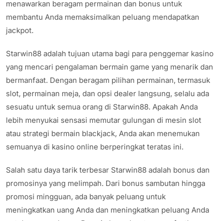
menawarkan beragam permainan dan bonus untuk
membantu Anda memaksimalkan peluang mendapatkan
jackpot.
Starwin88 adalah tujuan utama bagi para penggemar kasino
yang mencari pengalaman bermain game yang menarik dan
bermanfaat. Dengan beragam pilihan permainan, termasuk
slot, permainan meja, dan opsi dealer langsung, selalu ada
sesuatu untuk semua orang di Starwin88. Apakah Anda
lebih menyukai sensasi memutar gulungan di mesin slot
atau strategi bermain blackjack, Anda akan menemukan
semuanya di kasino online berperingkat teratas ini.
Salah satu daya tarik terbesar Starwin88 adalah bonus dan
promosinya yang melimpah. Dari bonus sambutan hingga
promosi mingguan, ada banyak peluang untuk
meningkatkan uang Anda dan meningkatkan peluang Anda