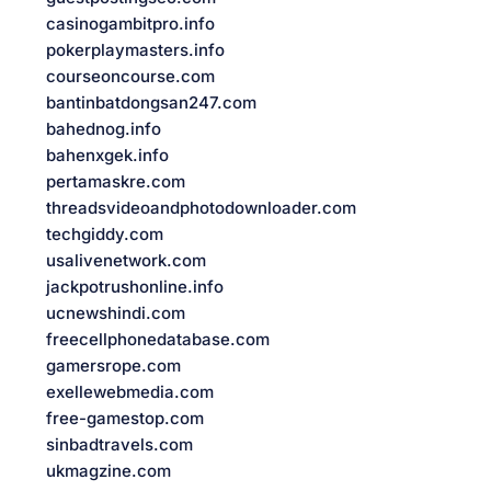
casinogambitpro.info
pokerplaymasters.info
courseoncourse.com
bantinbatdongsan247.com
bahednog.info
bahenxgek.info
pertamaskre.com
threadsvideoandphotodownloader.com
techgiddy.com
usalivenetwork.com
jackpotrushonline.info
ucnewshindi.com
freecellphonedatabase.com
gamersrope.com
exellewebmedia.com
free-gamestop.com
sinbadtravels.com
ukmagzine.com