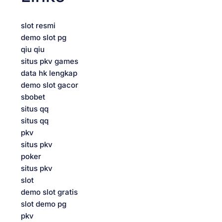
n
slot resmi
demo slot pg
qiu qiu
situs pkv games
data hk lengkap
demo slot gacor
sbobet
situs qq
situs qq
pkv
situs pkv
poker
situs pkv
slot
demo slot gratis
slot demo pg
pkv