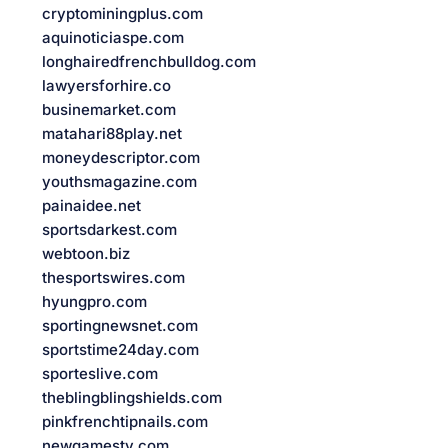
cryptominingplus.com
aquinoticiaspe.com
longhairedfrenchbulldog.com
lawyersforhire.co
businemarket.com
matahari88play.net
moneydescriptor.com
youthsmagazine.com
painaidee.net
sportsdarkest.com
webtoon.biz
thesportswires.com
hyungpro.com
sportingnewsnet.com
sportstime24day.com
sporteslive.com
theblingblingshields.com
pinkfrenchtipnails.com
newgamestv.com