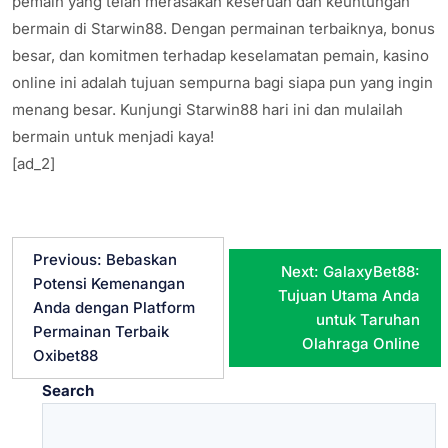
pemain yang telah merasakan keseruan dan keuntungan
bermain di Starwin88. Dengan permainan terbaiknya, bonus
besar, dan komitmen terhadap keselamatan pemain, kasino
online ini adalah tujuan sempurna bagi siapa pun yang ingin
menang besar. Kunjungi Starwin88 hari ini dan mulailah
bermain untuk menjadi kaya!
[ad_2]
P
Previous:
Bebaskan
Next:
GalaxyBet88:
Potensi Kemenangan
Tujuan Utama Anda
o
Anda dengan Platform
untuk Taruhan
Permainan Terbaik
Olahraga Online
s
Oxibet88
Search
t