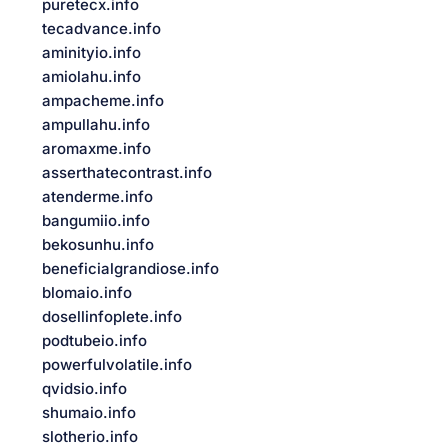
puretecx.info
tecadvance.info
aminityio.info
amiolahu.info
ampacheme.info
ampullahu.info
aromaxme.info
asserthatecontrast.info
atenderme.info
bangumiio.info
bekosunhu.info
beneficialgrandiose.info
blomaio.info
dosellinfoplete.info
podtubeio.info
powerfulvolatile.info
qvidsio.info
shumaio.info
slotherio.info