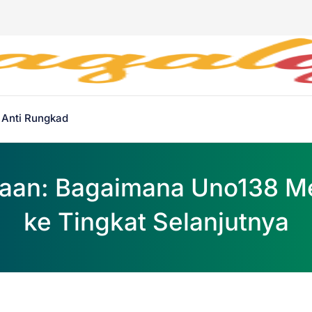
About Us
Contact Us
t Anti Rungkad
aan: Bagaimana Uno138 M
ke Tingkat Selanjutnya