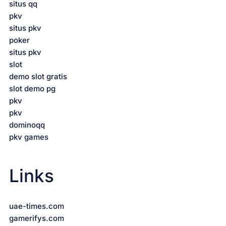
situs qq
pkv
situs pkv
poker
situs pkv
slot
demo slot gratis
slot demo pg
pkv
pkv
dominoqq
pkv games
Links
uae-times.com
gamerifys.com