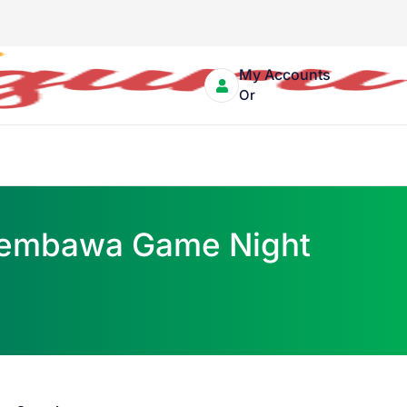
My Accounts
Login
Or
Signup
+88013
43-5
embawa Game Night