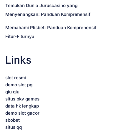
Temukan Dunia Juruscasino yang
Menyenangkan: Panduan Komprehensif
Memahami Plisbet: Panduan Komprehensif
Fitur-Fiturnya
Links
slot resmi
demo slot pg
qiu qiu
situs pkv games
data hk lengkap
demo slot gacor
sbobet
situs qq