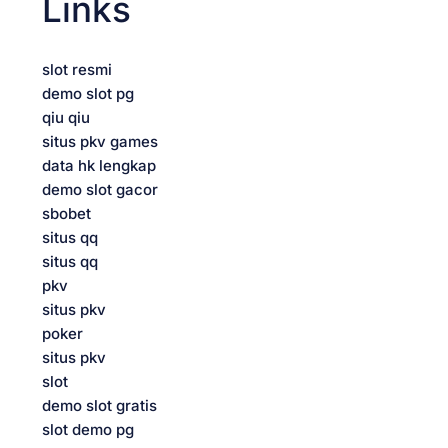
Links
slot resmi
demo slot pg
qiu qiu
situs pkv games
data hk lengkap
demo slot gacor
sbobet
situs qq
situs qq
pkv
situs pkv
poker
situs pkv
slot
demo slot gratis
slot demo pg