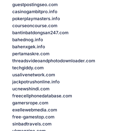
guestpostingseo.com
casinogambitpro.info
pokerplaymasters.info
courseoncourse.com
bantinbatdongsan247.com
bahednog.info
bahenxgek.info
pertamaskre.com
threadsvideoandphotodownloader.com
techgiddy.com
usalivenetwork.com
jackpotrushonline.info
ucnewshindi.com
freecellphonedatabase.com
gamersrope.com
exellewebmedia.com
free-gamestop.com
sinbadtravels.com
ukmagzine.com