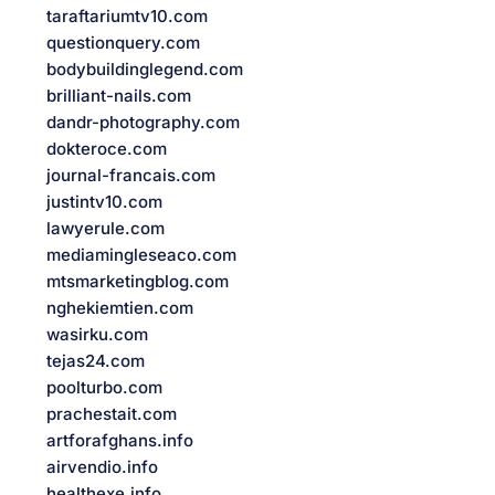
taraftariumtv10.com
questionquery.com
bodybuildinglegend.com
brilliant-nails.com
dandr-photography.com
dokteroce.com
journal-francais.com
justintv10.com
lawyerule.com
mediamingleseaco.com
mtsmarketingblog.com
nghekiemtien.com
wasirku.com
tejas24.com
poolturbo.com
prachestait.com
artforafghans.info
airvendio.info
healthexe.info