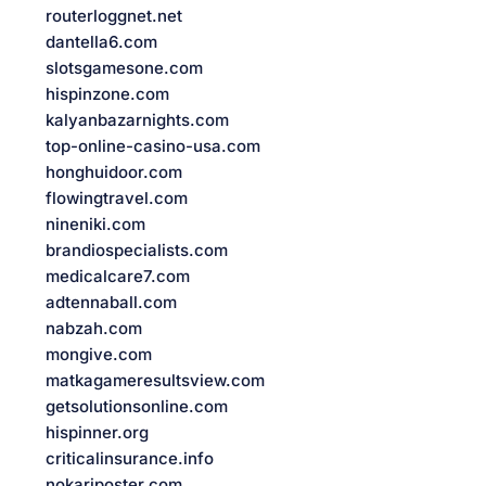
routerloggnet.net
dantella6.com
slotsgamesone.com
hispinzone.com
kalyanbazarnights.com
top-online-casino-usa.com
honghuidoor.com
flowingtravel.com
nineniki.com
brandiospecialists.com
medicalcare7.com
adtennaball.com
nabzah.com
mongive.com
matkagameresultsview.com
getsolutionsonline.com
hispinner.org
criticalinsurance.info
nokariposter.com