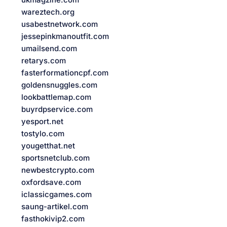
wareztech.org
usabestnetwork.com
jessepinkmanoutfit.com
umailsend.com
retarys.com
fasterformationcpf.com
goldensnuggles.com
lookbattlemap.com
buyrdpservice.com
yesport.net
tostylo.com
yougetthat.net
sportsnetclub.com
newbestcrypto.com
oxfordsave.com
iclassicgames.com
saung-artikel.com
fasthokivip2.com