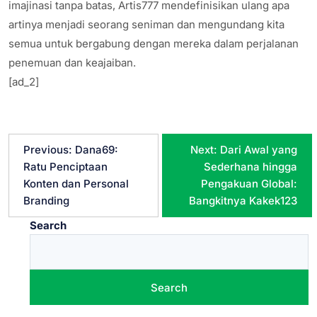
imajinasi tanpa batas, Artis777 mendefinisikan ulang apa
artinya menjadi seorang seniman dan mengundang kita
semua untuk bergabung dengan mereka dalam perjalanan
penemuan dan keajaiban.
[ad_2]
P
Previous:
Dana69:
Next:
Dari Awal yang
Ratu Penciptaan
Sederhana hingga
o
Konten dan Personal
Pengakuan Global:
Branding
Bangkitnya Kakek123
s
Search
t
n
Search