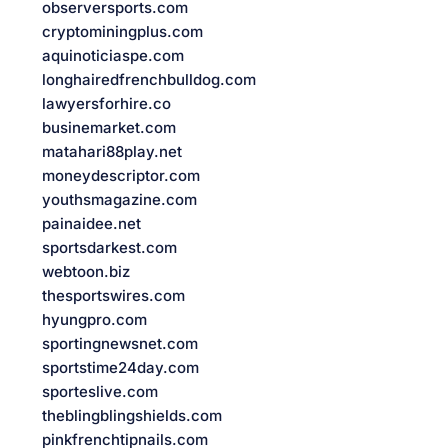
observersports.com
cryptominingplus.com
aquinoticiaspe.com
longhairedfrenchbulldog.com
lawyersforhire.co
businemarket.com
matahari88play.net
moneydescriptor.com
youthsmagazine.com
painaidee.net
sportsdarkest.com
webtoon.biz
thesportswires.com
hyungpro.com
sportingnewsnet.com
sportstime24day.com
sporteslive.com
theblingblingshields.com
pinkfrenchtipnails.com