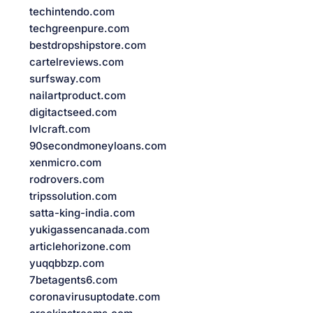
techintendo.com
techgreenpure.com
bestdropshipstore.com
cartelreviews.com
surfsway.com
nailartproduct.com
digitactseed.com
lvlcraft.com
90secondmoneyloans.com
xenmicro.com
rodrovers.com
tripssolution.com
satta-king-india.com
yukigassencanada.com
articlehorizone.com
yuqqbbzp.com
7betagents6.com
coronavirusuptodate.com