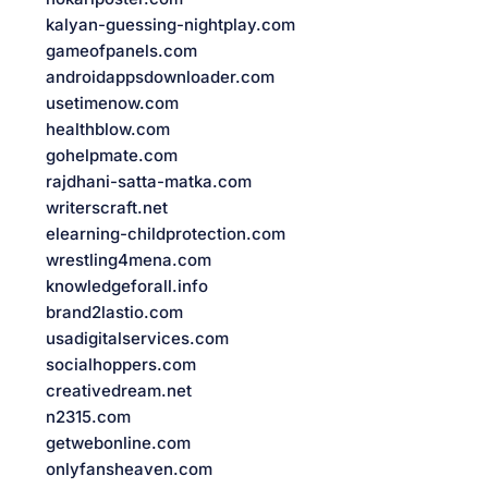
kalyan-guessing-nightplay.com
gameofpanels.com
androidappsdownloader.com
usetimenow.com
healthblow.com
gohelpmate.com
rajdhani-satta-matka.com
writerscraft.net
elearning-childprotection.com
wrestling4mena.com
knowledgeforall.info
brand2lastio.com
usadigitalservices.com
socialhoppers.com
creativedream.net
n2315.com
getwebonline.com
onlyfansheaven.com