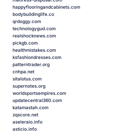
happyflooringandcabinets.com
bodybuildinglife.co
qrdoggy.com
technologygud.com
realshocknews.com
pickgb.com
healthmistakes.com
ksfashiondresses.com
patterntrader.org
cnhpa.net
sitalotus.com
supernotes.org
worldsportsempires.com
updatecentral360.com
katamastah.com
zqscore.net
aseleraio.info
asticio.info