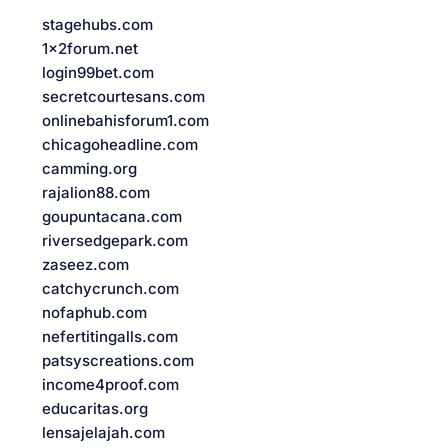
stagehubs.com
1x2forum.net
login99bet.com
secretcourtesans.com
onlinebahisforum1.com
chicagoheadline.com
camming.org
rajalion88.com
goupuntacana.com
riversedgepark.com
zaseez.com
catchycrunch.com
nofaphub.com
nefertitingalls.com
patsyscreations.com
income4proof.com
educaritas.org
lensajelajah.com