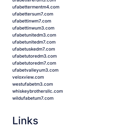
ufabettermentm4.com
ufabettersum7.com
ufabettinwm7.com
ufabettinwum3.com
ufabetunitedm3.com
ufabetunitedm7.com
ufabetuskedm7.com
ufabetutoredm3.com
ufabetutoredm7.com
ufabetvalleyum3.com
veloxview.com
westufabetm3.com
whiskeybrothersllc.com
wildufabetum7.com
Links