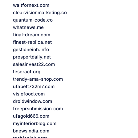
waitfornext.com
clearvisionmarketing.co
quantum-code.co
whatnews.me
final-dream.com
finest-replica.net
gestioneinh.info
prosportdaily.net
salesinvest22.com
teseract.org
trendy-ama-shop.com
ufabett732m7.com
visiofood.com
droidwindow.com
freeprsubmission.com
ufagold666.com
myinteriorblog.com
bnewsindia.com