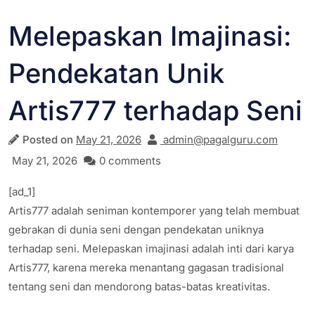
Melepaskan Imajinasi:
Pendekatan Unik
Artis777 terhadap Seni
Posted on
May 21, 2026
admin@pagalguru.com
May 21, 2026
0 comments
[ad_1]
Artis777 adalah seniman kontemporer yang telah membuat
gebrakan di dunia seni dengan pendekatan uniknya
terhadap seni. Melepaskan imajinasi adalah inti dari karya
Artis777, karena mereka menantang gagasan tradisional
tentang seni dan mendorong batas-batas kreativitas.