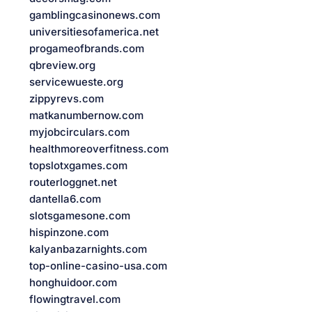
gamblingcasinonews.com
universitiesofamerica.net
progameofbrands.com
qbreview.org
servicewueste.org
zippyrevs.com
matkanumbernow.com
myjobcirculars.com
healthmoreoverfitness.com
topslotxgames.com
routerloggnet.net
dantella6.com
slotsgamesone.com
hispinzone.com
kalyanbazarnights.com
top-online-casino-usa.com
honghuidoor.com
flowingtravel.com