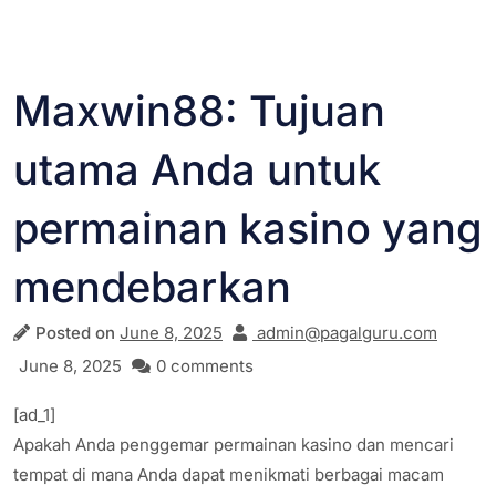
Maxwin88: Tujuan
utama Anda untuk
permainan kasino yang
mendebarkan
Posted on
June 8, 2025
admin@pagalguru.com
June 8, 2025
0 comments
[ad_1]
Apakah Anda penggemar permainan kasino dan mencari
tempat di mana Anda dapat menikmati berbagai macam