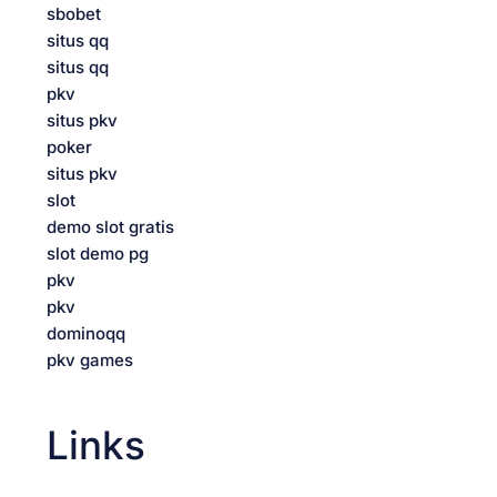
sbobet
situs qq
situs qq
pkv
situs pkv
poker
situs pkv
slot
demo slot gratis
slot demo pg
pkv
pkv
dominoqq
pkv games
Links