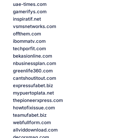
uae-times.com
gamerifys.com
inspiratif.net
vsmsnetworks.com
offthem.com
ibommatv.com
techporfit.com
bekasionline.com
nbusinessplan.com
greenlife360.com
cantshoutitout.com
expressufabet.biz
mypuertoplata.net
thepioneerxpress.com
howtofixissue.com
teamufabet.biz
webfullform.com
allviddownload.com
decorsmag.com