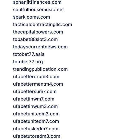
sohanjitfinances.com
soulfulhousemusic.net
sparklooms.com
tacticalcontractingllc.com
thecapitalpowers.com
tobabet88slot3.com
todayscurrentnews.com
totobet77.asia
totobet77.org
trendingpublication.com
ufabettererum3.com
ufabettermentm4.com
ufabettersum7.com
ufabettinwm7.com
ufabettinwum3.com
ufabetunitedm3.com
ufabetunitedm7.com
ufabetuskedm7.com
ufabetutoredm3.com