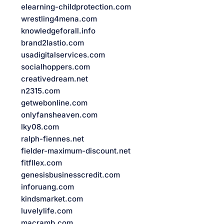
elearning-childprotection.com
wrestling4mena.com
knowledgeforall.info
brand2lastio.com
usadigitalservices.com
socialhoppers.com
creativedream.net
n2315.com
getwebonline.com
onlyfansheaven.com
lky08.com
ralph-fiennes.net
fielder-maximum-discount.net
fitfllex.com
genesisbusinesscredit.com
inforuang.com
kindsmarket.com
luvelylife.com
macramb.com