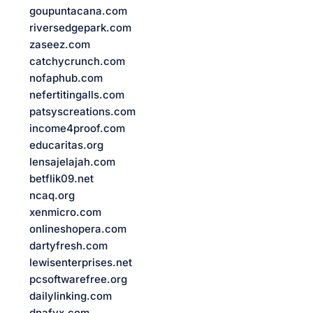
goupuntacana.com
riversedgepark.com
zaseez.com
catchycrunch.com
nofaphub.com
nefertitingalls.com
patsyscreations.com
income4proof.com
educaritas.org
lensajelajah.com
betflik09.net
ncaq.org
xenmicro.com
onlineshopera.com
dartyfresh.com
lewisenterprises.net
pcsoftwarefree.org
dailylinking.com
dnafyx.com