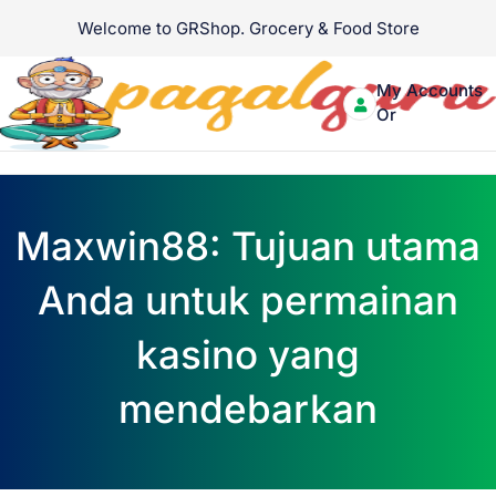
Skip
Welcome to GRShop. Grocery & Food Store
to
About Us
Contact Us
content
My Accounts
Login
Or
Signup
Menu
Maxwin88: Tujuan utama
Anda untuk permainan
kasino yang
mendebarkan