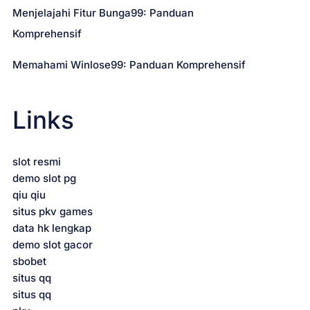
Menjelajahi Fitur Bunga99: Panduan
Komprehensif
Memahami Winlose99: Panduan Komprehensif
Links
slot resmi
demo slot pg
qiu qiu
situs pkv games
data hk lengkap
demo slot gacor
sbobet
situs qq
situs qq