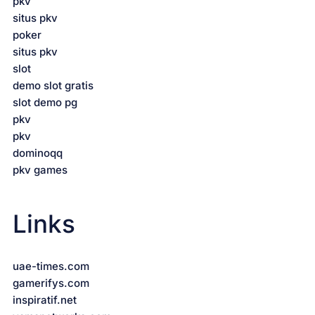
pkv
situs pkv
poker
situs pkv
slot
demo slot gratis
slot demo pg
pkv
pkv
dominoqq
pkv games
Links
uae-times.com
gamerifys.com
inspiratif.net