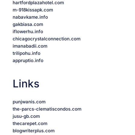
hartfordplazahotel.com
m-918kissapk.com
nabavkame.info
gakbiasa.com
iflowerhu.info
chicagocrystalconnection.com
imanabadii.com
trilipohu.info
appruptio.info
Links
punjwanis.com
the-parcs-clematiscondos.com
jusu-gb.com
thecarepet.com
blogwriterplus.com