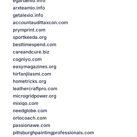
egardenio.info
arxteamio.info
getalexio.info
accountaudittaxcon.com
prymprint.com
sportkeeda.org
besttimespend.com
careandcure.biz
cogniyo.com
easymagazines.org
hirfanjilasmi.com
hometricks.org
leathercraftpro.com
microgridpower.org
mixiqo.com
needglobe.com
ortocoach.com
passionawe.com
pittsburghpaintingprofessionals.com