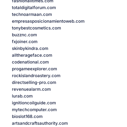
fashionalltimes.com
totaldigitalforum.com
technoarmaan.com
empresasposicionamientoweb.com
tonybestcosmetics.com
buzznc.com
fxjoiner.com
skinbykindra.com
alltherageface.com
codenational.com
progameexplorer.com
rockislandroastery.com
directselling-pro.com
revenuealarm.com
lurab.com
ignitioncoilguide.com
mytechcomputer.com
bioslot168.com
artsandcraftsauthority.com