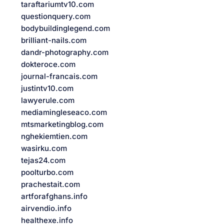
taraftariumtv10.com
questionquery.com
bodybuildinglegend.com
brilliant-nails.com
dandr-photography.com
dokteroce.com
journal-francais.com
justintv10.com
lawyerule.com
mediamingleseaco.com
mtsmarketingblog.com
nghekiemtien.com
wasirku.com
tejas24.com
poolturbo.com
prachestait.com
artforafghans.info
airvendio.info
healthexe.info