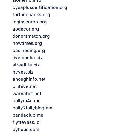
slotherio.info
cysapluscertification.org
fortnitehacks.org
loginsearch.org
aodecor.org
donorsmatch.org
nowtimes.org
casinoeing.org
livemocha.biz
streetlife.biz
hyves.biz
enoughinfo.net
pinhive.net
warnabet.net
bollym4u.me
bolly2tollyblog.me
pandaclub.me
flyttevask.io
byhous.com