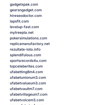
gadgetspak.com
gearsngadget.com
hireseodoctor.com
lapsfit.com
levelup-fast.com
mytreepla.net
pokersimulations.com
replicamanufactory.net
rezultate-loto.info
splendifulous.com
sportsrecords4u.com
topceleberites.com
ufabetting8m4.com
ufabetunionum3.com
ufabetvalueum3.com
ufabetvaultm7.com
ufabetvillageum7.com
ufabetvoicem3.com