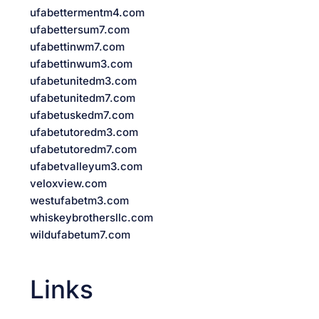
ufabettermentm4.com
ufabettersum7.com
ufabettinwm7.com
ufabettinwum3.com
ufabetunitedm3.com
ufabetunitedm7.com
ufabetuskedm7.com
ufabetutoredm3.com
ufabetutoredm7.com
ufabetvalleyum3.com
veloxview.com
westufabetm3.com
whiskeybrothersllc.com
wildufabetum7.com
Links