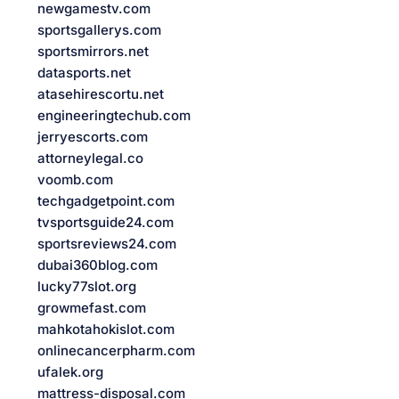
newgamestv.com
sportsgallerys.com
sportsmirrors.net
datasports.net
atasehirescortu.net
engineeringtechub.com
jerryescorts.com
attorneylegal.co
voomb.com
techgadgetpoint.com
tvsportsguide24.com
sportsreviews24.com
dubai360blog.com
lucky77slot.org
growmefast.com
mahkotahokislot.com
onlinecancerpharm.com
ufalek.org
mattress-disposal.com