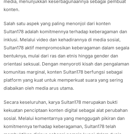
media, menunjukkan keserbagunaannya sebagai pembuat
konten.
Salah satu aspek yang paling menonjol dari konten
Sultan178 adalah komitmennya terhadap keberagaman dan
inklusi. Melalui video dan kehadirannya di media sosial,
Sultan178 aktif mempromosikan keberagaman dalam segala
bentuknya, mulai dari ras dan etnis hingga gender dan
orientasi seksual. Dengan menyoroti kisah dan pengalaman
komunitas marginal, konten Sultan178 berfungsi sebagai
platform yang kuat untuk memperkuat suara yang sering
diabaikan oleh media arus utama.
Secara keseluruhan, karya Sultan178 merupakan bukti
kekuatan penciptaan konten digital sebagai alat perubahan
sosial. Melalui komentarnya yang menggugah pikiran dan
komitmennya terhadap keberagaman, Sultan178 telah