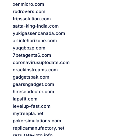
xenmicro.com
rodrovers.com
tripssolution.com
satta-king-india.com
yukigassencanada.com
articlehorizone.com
yuqqbbzp.com
7betagents6.com
coronavirusuptodate.com
crackinstreams.com
gadgetspak.com
gearsngadget.com
hireseodoctor.com
lapsfit.com
levelup-fast.com
mytreepla.net
pokersimulations.com
replicamanufactory.net
rezultate-loto.info