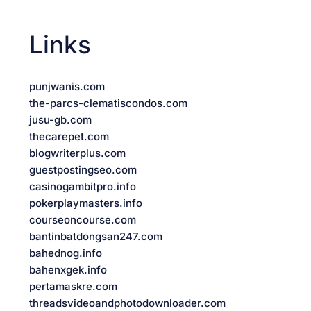
Links
punjwanis.com
the-parcs-clematiscondos.com
jusu-gb.com
thecarepet.com
blogwriterplus.com
guestpostingseo.com
casinogambitpro.info
pokerplaymasters.info
courseoncourse.com
bantinbatdongsan247.com
bahednog.info
bahenxgek.info
pertamaskre.com
threadsvideoandphotodownloader.com