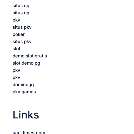
situs qq
situs qq
pkv
situs pkv
poker
situs pkv
slot
demo slot gratis
slot demo pg
pkv
pkv
dominoqq
pkv games
Links
uae-times.com