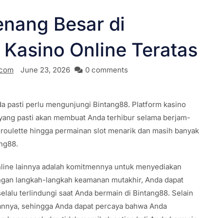
enang Besar di
 Kasino Online Teratas
.com
June 23, 2026
0 comments
a pasti perlu mengunjungi Bintang88. Platform kasino
yang pasti akan membuat Anda terhibur selama berjam-
an roulette hingga permainan slot menarik dan masih banyak
ang88.
line lainnya adalah komitmennya untuk menyediakan
ngan langkah-langkah keamanan mutakhir, Anda dapat
lalu terlindungi saat Anda bermain di Bintang88. Selain
dilannya, sehingga Anda dapat percaya bahwa Anda