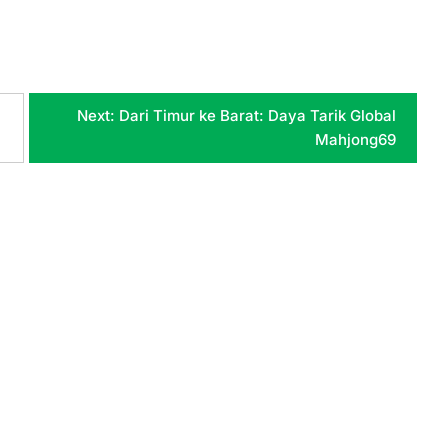
Next:
Dari Timur ke Barat: Daya Tarik Global
Mahjong69