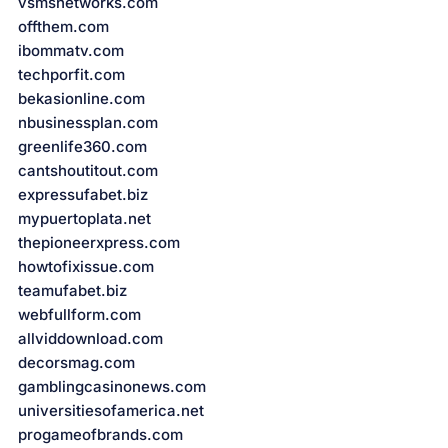
vsmsnetworks.com
offthem.com
ibommatv.com
techporfit.com
bekasionline.com
nbusinessplan.com
greenlife360.com
cantshoutitout.com
expressufabet.biz
mypuertoplata.net
thepioneerxpress.com
howtofixissue.com
teamufabet.biz
webfullform.com
allviddownload.com
decorsmag.com
gamblingcasinonews.com
universitiesofamerica.net
progameofbrands.com