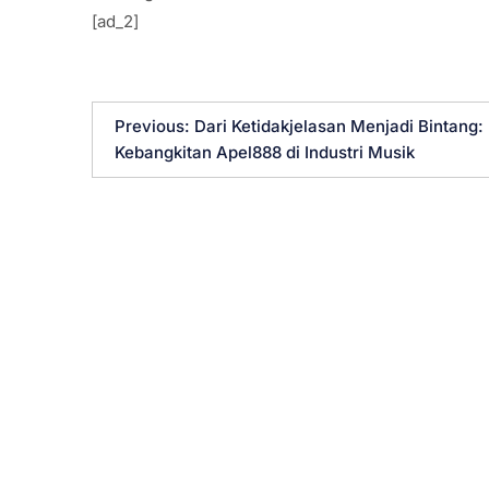
[ad_2]
P
Previous:
Dari Ketidakjelasan Menjadi Bintang:
Kebangkitan Apel888 di Industri Musik
o
s
t
n
a
v