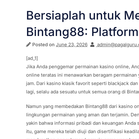
Bersiaplah untuk M
Bintang88: Platform
Posted on
June 23, 2026
admin@pagalguru
[ad_1]
Jika Anda penggemar permainan kasino online, And
online teratas ini menawarkan beragam permainan 
jam. Dari kasino klasik favorit seperti blackjack d
lagi, selalu ada sesuatu untuk semua orang di Bint
Namun yang membedakan Bintang88 dari kasino on
lingkungan permainan yang aman dan terjamin. De
yakin bahwa informasi pribadi dan keuangan Anda se
itu, game mereka telah diuji dan disertifikasi kea