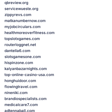
qbreview.org
servicewueste.org
zippyrevs.com
matkanumbernow.com
myjobcirculars.com
healthmoreoverfitness.com
topslotxgames.com
routerloggnet.net
dantella6.com
slotsgamesone.com
hispinzone.com
kalyanbazarnights.com
top-online-casino-usa.com
honghuidoor.com
flowingtravel.com
nineniki.com
brandiospecialists.com
medicalcare7.com
adtennaball.com