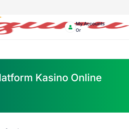
My Accounts
Login
Or
Signup
+88013
43-5
latform Kasino Online