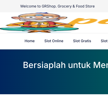
Skip
Welcome to GRShop. Grocery & Food Store
to
content
Home
Slot Online
Slot Gratis
Slo
Bersiaplah untuk Men