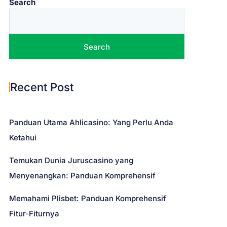
Search
Search
Recent Post
Panduan Utama Ahlicasino: Yang Perlu Anda
Ketahui
Temukan Dunia Juruscasino yang
Menyenangkan: Panduan Komprehensif
Memahami Plisbet: Panduan Komprehensif
Fitur-Fiturnya