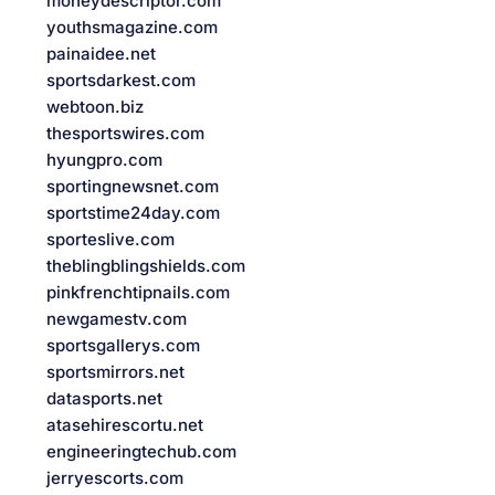
moneydescriptor.com
youthsmagazine.com
painaidee.net
sportsdarkest.com
webtoon.biz
thesportswires.com
hyungpro.com
sportingnewsnet.com
sportstime24day.com
sporteslive.com
theblingblingshields.com
pinkfrenchtipnails.com
newgamestv.com
sportsgallerys.com
sportsmirrors.net
datasports.net
atasehirescortu.net
engineeringtechub.com
jerryescorts.com