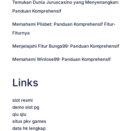
g
Temukan Dunia Juruscasino yang Menyenangkan:
Panduan Komprehensif
a
Memahami Plisbet: Panduan Komprehensif Fitur-
t
Fiturnya
i
Menjelajahi Fitur Bunga99: Panduan Komprehensif
o
Memahami Winlose99: Panduan Komprehensif
n
Links
slot resmi
demo slot pg
qiu qiu
situs pkv games
data hk lengkap