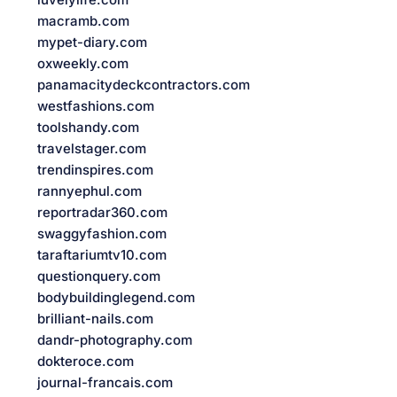
macramb.com
mypet-diary.com
oxweekly.com
panamacitydeckcontractors.com
westfashions.com
toolshandy.com
travelstager.com
trendinspires.com
rannyephul.com
reportradar360.com
swaggyfashion.com
taraftariumtv10.com
questionquery.com
bodybuildinglegend.com
brilliant-nails.com
dandr-photography.com
dokteroce.com
journal-francais.com