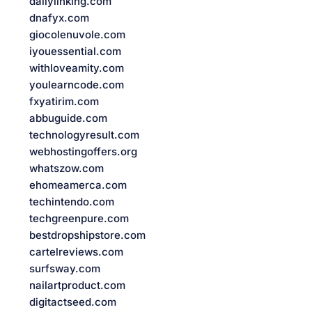
dailylinking.com
dnafyx.com
giocolenuvole.com
iyouessential.com
withloveamity.com
youlearncode.com
fxyatirim.com
abbuguide.com
technologyresult.com
webhostingoffers.org
whatszow.com
ehomeamerca.com
techintendo.com
techgreenpure.com
bestdropshipstore.com
cartelreviews.com
surfsway.com
nailartproduct.com
digitactseed.com