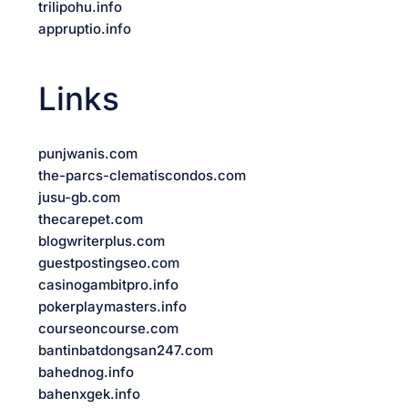
trilipohu.info
appruptio.info
Links
punjwanis.com
the-parcs-clematiscondos.com
jusu-gb.com
thecarepet.com
blogwriterplus.com
guestpostingseo.com
casinogambitpro.info
pokerplaymasters.info
courseoncourse.com
bantinbatdongsan247.com
bahednog.info
bahenxgek.info