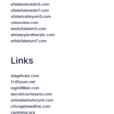
ufabetutoredm3.com
ufabetutoredm7.com
ufabetvalleyum3.com
veloxview.com
westufabetm3.com
whiskeybrothersllc.com
wildufabetum7.com
Links
stagehubs.com
1x2forum.net
login99bet.com
secretcourtesans.com
onlinebahisforum1.com
chicagoheadline.com
camming.org