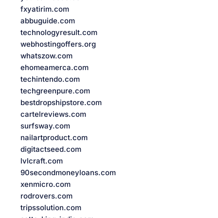
fxyatirim.com
abbuguide.com
technologyresult.com
webhostingoffers.org
whatszow.com
ehomeamerca.com
techintendo.com
techgreenpure.com
bestdropshipstore.com
cartelreviews.com
surfsway.com
nailartproduct.com
digitactseed.com
lvlcraft.com
90secondmoneyloans.com
xenmicro.com
rodrovers.com
tripssolution.com