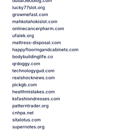
dubai360blog.com
lucky77slot.org
growmefast.com
mahkotahokislot.com
onlinecancerpharm.com
ufalek.org
mattress-disposal.com
happyflooringandcabinets.com
bodybuildinglife.co
qrdoggy.com
technologygud.com
realshocknews.com
pickgb.com
healthmistakes.com
ksfashiondresses.com
patterntrader.org
cnhpa.net
sitalotus.com
supernotes.org