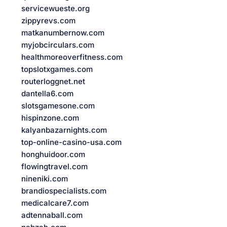
servicewueste.org
zippyrevs.com
matkanumbernow.com
myjobcirculars.com
healthmoreoverfitness.com
topslotxgames.com
routerloggnet.net
dantella6.com
slotsgamesone.com
hispinzone.com
kalyanbazarnights.com
top-online-casino-usa.com
honghuidoor.com
flowingtravel.com
nineniki.com
brandiospecialists.com
medicalcare7.com
adtennaball.com