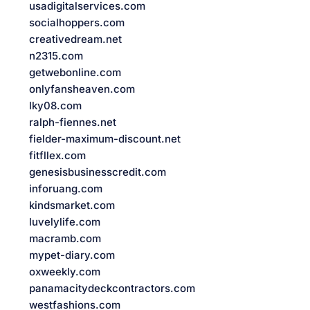
usadigitalservices.com
socialhoppers.com
creativedream.net
n2315.com
getwebonline.com
onlyfansheaven.com
lky08.com
ralph-fiennes.net
fielder-maximum-discount.net
fitfllex.com
genesisbusinesscredit.com
inforuang.com
kindsmarket.com
luvelylife.com
macramb.com
mypet-diary.com
oxweekly.com
panamacitydeckcontractors.com
westfashions.com