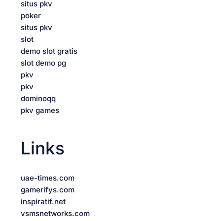
situs pkv
poker
situs pkv
slot
demo slot gratis
slot demo pg
pkv
pkv
dominoqq
pkv games
Links
uae-times.com
gamerifys.com
inspiratif.net
vsmsnetworks.com