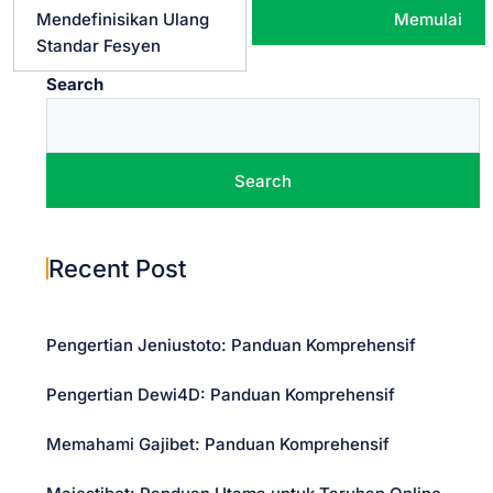
Mendefinisikan Ulang
Memulai
s
Standar Fesyen
Search
t
n
Search
a
v
Recent Post
i
Pengertian Jeniustoto: Panduan Komprehensif
g
Pengertian Dewi4D: Panduan Komprehensif
a
Memahami Gajibet: Panduan Komprehensif
t