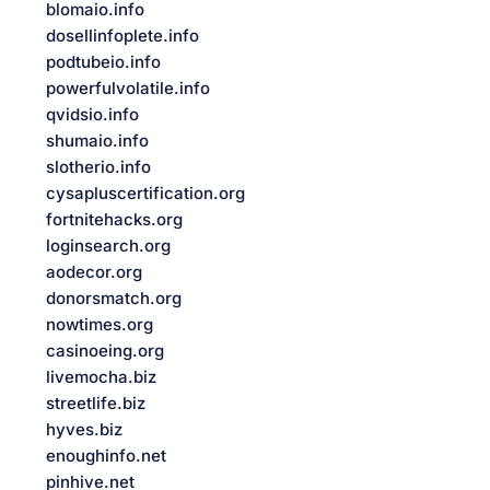
blomaio.info
dosellinfoplete.info
podtubeio.info
powerfulvolatile.info
qvidsio.info
shumaio.info
slotherio.info
cysapluscertification.org
fortnitehacks.org
loginsearch.org
aodecor.org
donorsmatch.org
nowtimes.org
casinoeing.org
livemocha.biz
streetlife.biz
hyves.biz
enoughinfo.net
pinhive.net