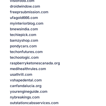
visiofood.com
droidwindow.com
freeprsubmission.com
ufagold666.com
myinteriorblog.com
bnewsindia.com
techiepick.com
bamzyshop.com
pondycars.com
techonfutures.com
techoologic.com
raspberryketonescanada.org
medihealthrules.com
usathrill.com
vshapedental.com
canfandalucia.org
yourengineguide.com
nybreakings.com
outstationcabsservices.com