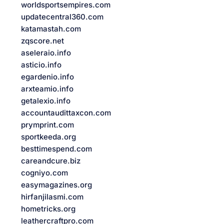
worldsportsempires.com
updatecentral360.com
katamastah.com
zqscore.net
aseleraio.info
asticio.info
egardenio.info
arxteamio.info
getalexio.info
accountaudittaxcon.com
prymprint.com
sportkeeda.org
besttimespend.com
careandcure.biz
cogniyo.com
easymagazines.org
hirfanjilasmi.com
hometricks.org
leathercraftpro.com