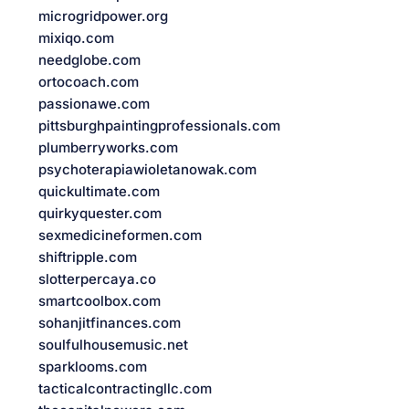
microgridpower.org
mixiqo.com
needglobe.com
ortocoach.com
passionawe.com
pittsburghpaintingprofessionals.com
plumberryworks.com
psychoterapiawioletanowak.com
quickultimate.com
quirkyquester.com
sexmedicineformen.com
shiftripple.com
slotterpercaya.co
smartcoolbox.com
sohanjitfinances.com
soulfulhousemusic.net
sparklooms.com
tacticalcontractingllc.com