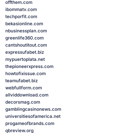
offthem.com
ibommatv.com
techporfit.com
bekasionline.com
nbusinessplan.com
greenlife360.com
cantshoutitout.com
expressufabet.biz
mypuertoplata.net
thepioneerxpress.com
howtofixissue.com
teamufabet.biz
webfullform.com
allviddownload.com
decorsmag.com
gamblingcasinonews.com
universitiesofamerica.net
progameofbrands.com
qbreview.org