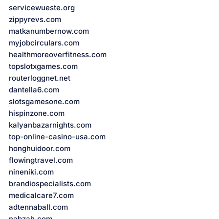
servicewueste.org
zippyrevs.com
matkanumbernow.com
myjobcirculars.com
healthmoreoverfitness.com
topslotxgames.com
routerloggnet.net
dantella6.com
slotsgamesone.com
hispinzone.com
kalyanbazarnights.com
top-online-casino-usa.com
honghuidoor.com
flowingtravel.com
nineniki.com
brandiospecialists.com
medicalcare7.com
adtennaball.com
nabzah.com