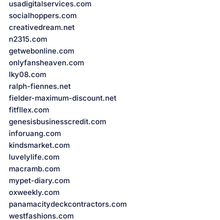
usadigitalservices.com
socialhoppers.com
creativedream.net
n2315.com
getwebonline.com
onlyfansheaven.com
lky08.com
ralph-fiennes.net
fielder-maximum-discount.net
fitfllex.com
genesisbusinesscredit.com
inforuang.com
kindsmarket.com
luvelylife.com
macramb.com
mypet-diary.com
oxweekly.com
panamacitydeckcontractors.com
westfashions.com