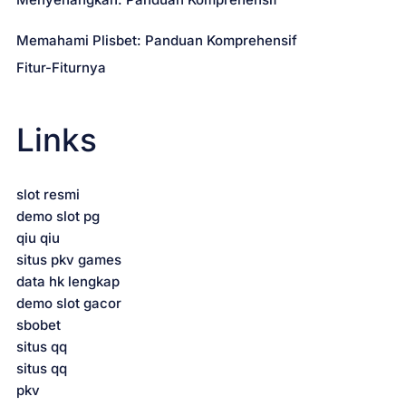
Memahami Plisbet: Panduan Komprehensif
Fitur-Fiturnya
Links
slot resmi
demo slot pg
qiu qiu
situs pkv games
data hk lengkap
demo slot gacor
sbobet
situs qq
situs qq
pkv