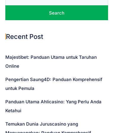
Search
Recent Post
Majestibet: Panduan Utama untuk Taruhan
Online
Pengertian Saung4D: Panduan Komprehensif
untuk Pemula
Panduan Utama Ahlicasino: Yang Perlu Anda
Ketahui
Temukan Dunia Juruscasino yang
Menyenangkan: Panduan Komprehensif