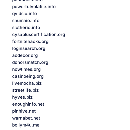
powerfulvolatile.info
qvidsio.info
shumaio.info
slotherio.info
cysapluscertification.org
fortnitehacks.org
loginsearch.org
aodecor.org
donorsmatch.org
nowtimes.org
casinoeing.org
livemocha.biz
streetlife.biz
hyves.biz
enoughinfo.net
pinhive.net
warnabet.net
bollym4u.me