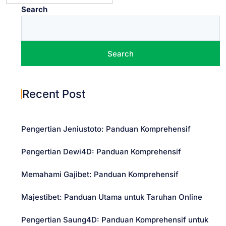
t
Search
n
a
Search
v
Recent Post
i
g
Pengertian Jeniustoto: Panduan Komprehensif
a
Pengertian Dewi4D: Panduan Komprehensif
t
Memahami Gajibet: Panduan Komprehensif
Majestibet: Panduan Utama untuk Taruhan Online
i
Pengertian Saung4D: Panduan Komprehensif untuk