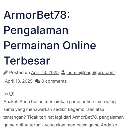
ArmorBet78:
Pengalaman
Permainan Online
Terbesar
Posted on
April 13, 2025
admin@pagalguru.com
April 13, 2025
0 comments
[ad_1]
Apakah Anda bosan memainkan game online lama yang
sama yang menawarkan sedikit kegembiraan atau
tantangan? Tidak terlihat lagi dari ArmorBet78, pengalaman
game online terbaik yang akan membawa game Anda ke