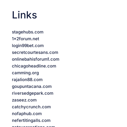
Links
stagehubs.com
1x2forum.net
login99bet.com
secretcourtesans.com
onlinebahisforum1.com
chicagoheadline.com
camming.org
rajalion88.com
goupuntacana.com
riversedgepark.com
zaseez.com
catchycrunch.com
nofaphub.com
nefertitingalls.com