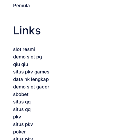
o
Pemula
n
Links
slot resmi
demo slot pg
qiu qiu
situs pkv games
data hk lengkap
demo slot gacor
sbobet
situs qq
situs qq
pkv
situs pkv
poker
situs pkv