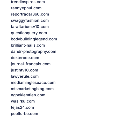
trendinspires.com
rannyephul.com
reportradar360.com
swaggyfashion.com
taraftariumtv10.com
questionquery.com
bodybuildinglegend.com
brilliant-nails.com
dandr-photography.com
dokteroce.com
journal-francais.com
justintv10.com
lawyerule.com
mediamingleseaco.com
mtsmarketingblog.com
nghekiemtien.com
wasirku.com
tejas24.com
poolturbo.com