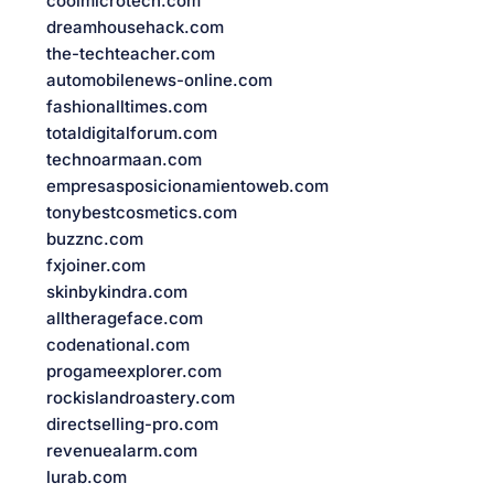
coolmicrotech.com
dreamhousehack.com
the-techteacher.com
automobilenews-online.com
fashionalltimes.com
totaldigitalforum.com
technoarmaan.com
empresasposicionamientoweb.com
tonybestcosmetics.com
buzznc.com
fxjoiner.com
skinbykindra.com
alltherageface.com
codenational.com
progameexplorer.com
rockislandroastery.com
directselling-pro.com
revenuealarm.com
lurab.com