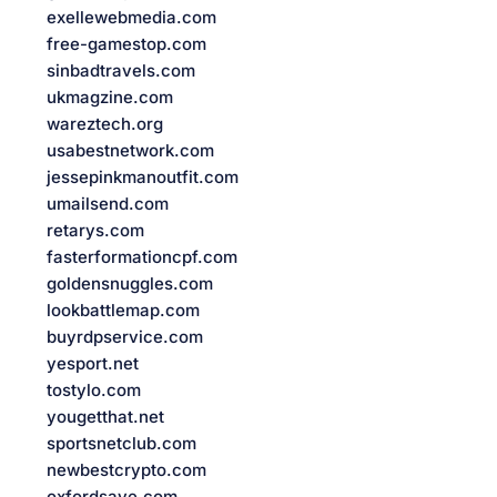
exellewebmedia.com
free-gamestop.com
sinbadtravels.com
ukmagzine.com
wareztech.org
usabestnetwork.com
jessepinkmanoutfit.com
umailsend.com
retarys.com
fasterformationcpf.com
goldensnuggles.com
lookbattlemap.com
buyrdpservice.com
yesport.net
tostylo.com
yougetthat.net
sportsnetclub.com
newbestcrypto.com
oxfordsave.com