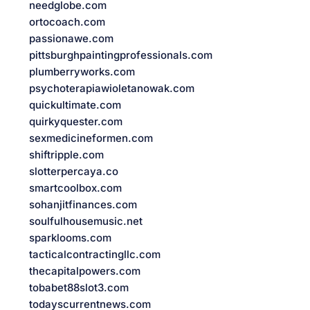
needglobe.com
ortocoach.com
passionawe.com
pittsburghpaintingprofessionals.com
plumberryworks.com
psychoterapiawioletanowak.com
quickultimate.com
quirkyquester.com
sexmedicineformen.com
shiftripple.com
slotterpercaya.co
smartcoolbox.com
sohanjitfinances.com
soulfulhousemusic.net
sparklooms.com
tacticalcontractingllc.com
thecapitalpowers.com
tobabet88slot3.com
todayscurrentnews.com