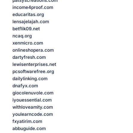
patsyscreations.com
income4proof.com
educaritas.org
lensajelajah.com
betflik09.net
ncaq.org
xenmicro.com
onlineshopera.com
dartyfresh.com
lewisenterprises.net
pcsoftwarefree.org
dailylinking.com
dnafyx.com
giocolenuvole.com
iyouessential.com
withloveamity.com
youlearncode.com
fxyatirim.com
abbuguide.com