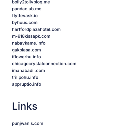
bolly2tollyblog.me
pandaclub.me
flyttevask.io
byhous.com
hartfordplazahotel.com
m-918kissapk.com
nabavkame.info
gakbiasa.com
iflowerhu.info
chicagocrystalconnection.com
imanabadii.com
trilipohu.info
appruptio.info
Links
punjwanis.com