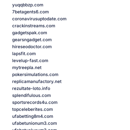
yuqqbbzp.com
7betagents6.com
coronavirusuptodate.com
crackinstreams.com
gadgetspak.com
gearsngadget.com
hireseodoctor.com
lapsfit.com
levelup-fast.com
mytreepla.net
pokersimulations.com
replicamanufactory.net
rezultate-loto.info
splendifulous.com
sportsrecords4u.com
topceleberites.com
ufabetting8m4.com
ufabetunionum3.com