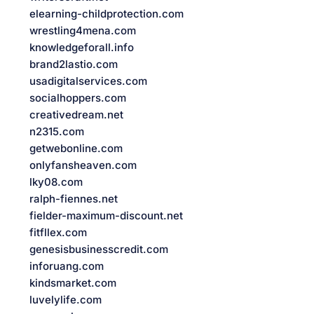
elearning-childprotection.com
wrestling4mena.com
knowledgeforall.info
brand2lastio.com
usadigitalservices.com
socialhoppers.com
creativedream.net
n2315.com
getwebonline.com
onlyfansheaven.com
lky08.com
ralph-fiennes.net
fielder-maximum-discount.net
fitfllex.com
genesisbusinesscredit.com
inforuang.com
kindsmarket.com
luvelylife.com