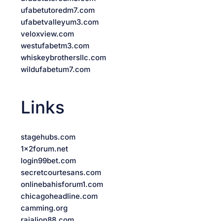
ufabetutoredm7.com
ufabetvalleyum3.com
veloxview.com
westufabetm3.com
whiskeybrothersllc.com
wildufabetum7.com
Links
stagehubs.com
1x2forum.net
login99bet.com
secretcourtesans.com
onlinebahisforum1.com
chicagoheadline.com
camming.org
rajalion88.com