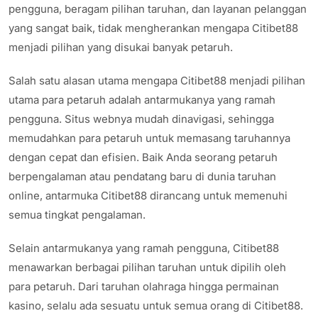
pengguna, beragam pilihan taruhan, dan layanan pelanggan
yang sangat baik, tidak mengherankan mengapa Citibet88
menjadi pilihan yang disukai banyak petaruh.
Salah satu alasan utama mengapa Citibet88 menjadi pilihan
utama para petaruh adalah antarmukanya yang ramah
pengguna. Situs webnya mudah dinavigasi, sehingga
memudahkan para petaruh untuk memasang taruhannya
dengan cepat dan efisien. Baik Anda seorang petaruh
berpengalaman atau pendatang baru di dunia taruhan
online, antarmuka Citibet88 dirancang untuk memenuhi
semua tingkat pengalaman.
Selain antarmukanya yang ramah pengguna, Citibet88
menawarkan berbagai pilihan taruhan untuk dipilih oleh
para petaruh. Dari taruhan olahraga hingga permainan
kasino, selalu ada sesuatu untuk semua orang di Citibet88.