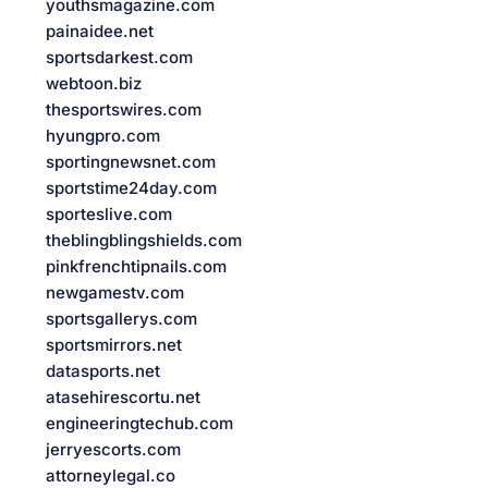
youthsmagazine.com
painaidee.net
sportsdarkest.com
webtoon.biz
thesportswires.com
hyungpro.com
sportingnewsnet.com
sportstime24day.com
sporteslive.com
theblingblingshields.com
pinkfrenchtipnails.com
newgamestv.com
sportsgallerys.com
sportsmirrors.net
datasports.net
atasehirescortu.net
engineeringtechub.com
jerryescorts.com
attorneylegal.co