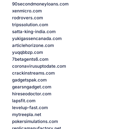
90secondmoneyloans.com
xenmicro.com
rodrovers.com
tripssolution.com
satta-king-india.com
yukigassencanada.com
articlehorizone.com
yuqqbbzp.com
7betagents6.com
coronavirusuptodate.com
crackinstreams.com
gadgetspak.com
gearsngadget.com
hireseodoctor.com
lapsfit.com
levelup-fast.com
mytreepla.net
pokersimulations.com
replicamanufactory.net