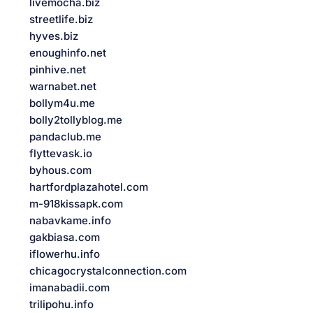
livemocha.biz
streetlife.biz
hyves.biz
enoughinfo.net
pinhive.net
warnabet.net
bollym4u.me
bolly2tollyblog.me
pandaclub.me
flyttevask.io
byhous.com
hartfordplazahotel.com
m-918kissapk.com
nabavkame.info
gakbiasa.com
iflowerhu.info
chicagocrystalconnection.com
imanabadii.com
trilipohu.info