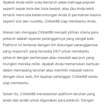
Apakah Anda lebih suka bertaruh pada olahraga populer
seperti sepak bola dan bola basket, atau jika Anda lebih
tertarik mencoba keberuntungan Anda di permainan kasino
seperti slot dan roulette, Citibet88 siap membantu Anda.
Alasan lain mengapa Citibet88 menjadi pilihan utama para
petaruh adalah layanan pelanggannya yang sangat baik.
Platform ini terkenal dengan tim dukungan pelanggannya
yang responsif, yang tersedia 24/7 untuk membantu
petaruh dengan pertanyaan atau masalah apa pun yang
mungkin mereka miliki. Apakah Anda memerlukan bantuan
dalam memasang taruhan atau memiliki masalah teknis
dengan situs web, tim layanan pelanggan Citibet88 selalu
siap membantu.
Selain itu, Citibet88 menawarkan platform taruhan yang
aman dan andal untuk digunakan para petaruh. Dengan