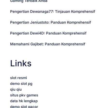
Gaming Terbaik Anda
a
Pengertian Dewanaga77: Tinjauan Komprehensif
t
Pengertian Jeniustoto: Panduan Komprehensif
i
Pengertian Dewi4D: Panduan Komprehensif
o
Memahami Gajibet: Panduan Komprehensif
n
Links
slot resmi
demo slot pg
qiu qiu
situs pkv games
data hk lengkap
demo slot gacor