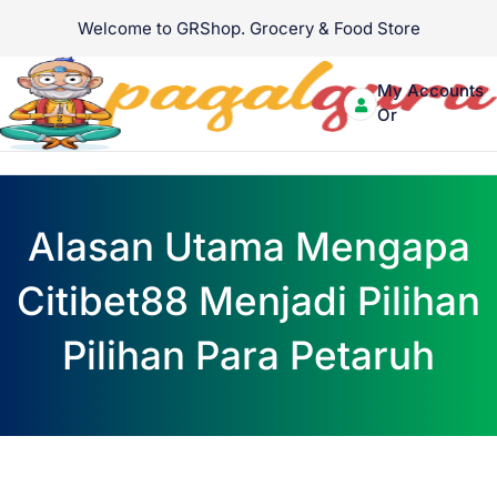
Skip
Welcome to GRShop. Grocery & Food Store
to
About Us
Contact Us
content
My Accounts
Login
Or
Signup
Menu
Alasan Utama Mengapa
Citibet88 Menjadi Pilihan
Pilihan Para Petaruh