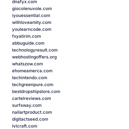
dnafyx.com
giocolenuvole.com
iyouessential.com
withloveamity.com
youlearncode.com
fxyatirim.com
abbuguide.com
technologyresult.com
webhostingoffers.org
whatszow.com
ehomeamerca.com
techintendo.com
techgreenpure.com
bestdropshipstore.com
cartelreviews.com
surfsway.com
nailartproduct.com
digitactseed.com
lvlcraft.com