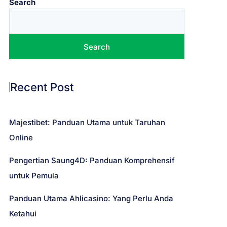
Search
Search
Recent Post
Majestibet: Panduan Utama untuk Taruhan
Online
Pengertian Saung4D: Panduan Komprehensif
untuk Pemula
Panduan Utama Ahlicasino: Yang Perlu Anda
Ketahui