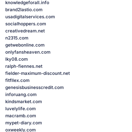
knowledgeforall.info
brand2lastio.com
usadigitalservices.com
socialhoppers.com
creativedream.net
n2315.com
getwebonline.com
onlyfansheaven.com
lky08.com
ralph-fiennes.net
fielder-maximum-discount.net
fitfllex.com
genesisbusinesscredit.com
inforuang.com
kindsmarket.com
luvelylife.com
macramb.com
mypet-diary.com
oxweekly.com