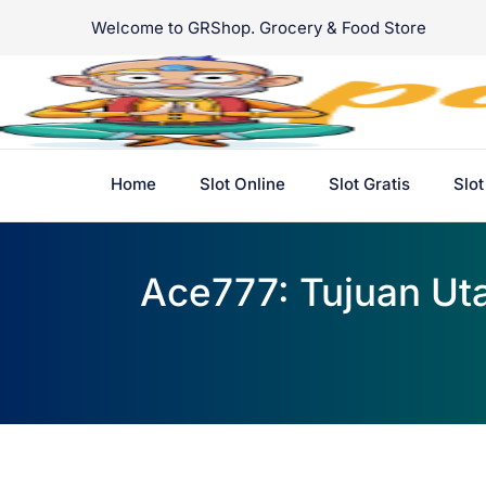
Skip
Welcome to GRShop. Grocery & Food Store
to
content
Home
Slot Online
Slot Gratis
Slo
Ace777: Tujuan Ut